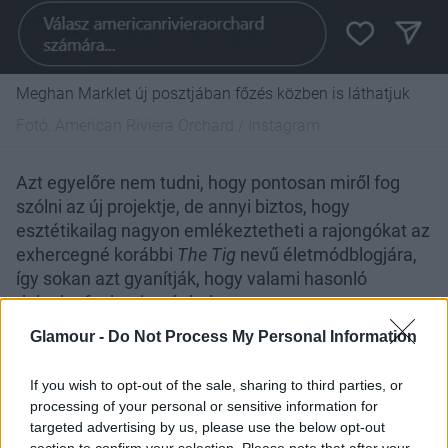
Meghan Marklet új posztjában főzés közben is láthatjuk
Fotó:
American Riviera Orchard / Instagram
Azt egyelőre nem tudni, hogy pontosan miről fog
szólni az új projektje, de annyi biztos, hogy
esztétikailag nagyon emlékeztetheti a rajongókat az
exhercegné korábbi
The Tig
nevű életmódblogjára,
így sokan azt gyanítják, hogy valami hasonló
dologba foghat ismét bele.
Glamour -
Do Not Process My Personal Information
If you wish to opt-out of the sale, sharing to third parties, or
processing of your personal or sensitive information for
targeted advertising by us, please use the below opt-out