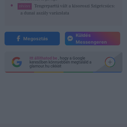
Tengerparttá vált a kisoroszi Szigetcsúcs:
DÍVÁNY
a dunai aszály varázslata
Küldés
Megosztás
Messengeren
Itt állíthatod be
, hogy a Google
keresőben könnyebben megtaláld a
glamour.hu cikkeit