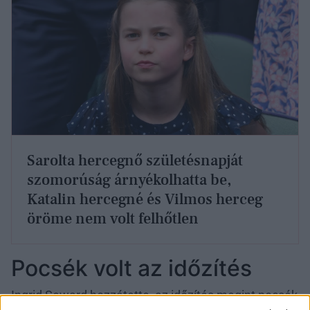
Sarolta hercegnő születésnapját
szomorúság árnyékolhatta be,
Katalin hercegné és Vilmos herceg
öröme nem volt felhőtlen
Pocsék volt az időzítés
Ingrid Seward hozzátette, az időzítés megint pocsék