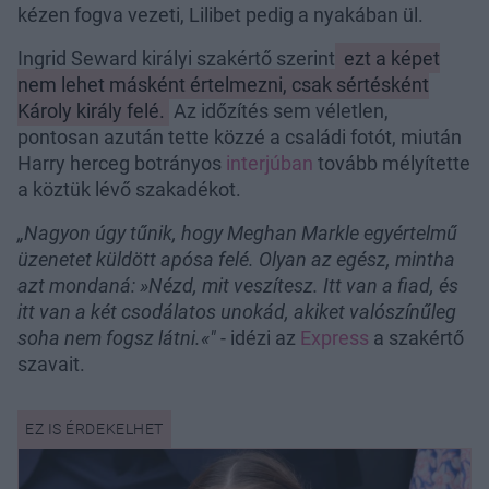
kézen fogva vezeti, Lilibet pedig a nyakában ül.
Ingrid Seward királyi szakértő szerint
ezt a képet
nem lehet másként értelmezni, csak sértésként
Károly király felé.
Az időzítés sem véletlen,
pontosan azután tette közzé a családi fotót, miután
Harry herceg botrányos
interjúban
tovább mélyítette
a köztük lévő szakadékot.
„Nagyon úgy tűnik, hogy Meghan Markle egyértelmű
üzenetet küldött apósa felé. Olyan az egész, mintha
azt mondaná: »Nézd, mit veszítesz. Itt van a fiad, és
itt van a két csodálatos unokád, akiket valószínűleg
soha nem fogsz látni.«"
- idézi az
Express
a szakértő
szavait.