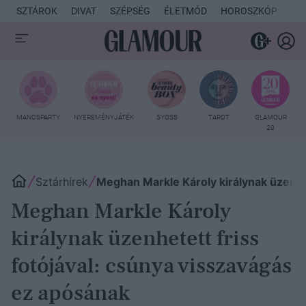
SZTÁROK
DIVAT
SZÉPSÉG
ÉLETMÓD
HOROSZKÓP
KU
MANCSPARTY
NYEREMÉNYJÁTÉK
SYOSS
TAROT
GLAMOUR
20
Sztárhírek
Meghan Markle Károly királynak üzenhet
Meghan Markle Károly
királynak üzenhetett friss
fotójával: csúnya visszavágás
ez apósának