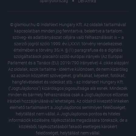
Spanyolország
Dél-Afrika
© glamour.hu © IndaNext Hungary Kft. Az oldalak tartalmával
kapcsolatban minden jog fenntartva, beleértve a tartalom
szöveg- és adatbányászat céljára való felhasználását is – a
szerzői jogról szóló 1999. évi LXXVI. törvény rendelkezései
értelmében a törvény 35/A. § (1) paragrafusa és a digitális
szolgáltatások piacairól szóló európai irányelv (Az Európai
Parlament és a Tanács (EU) 2019/790 Irányelve) 4. cikke alapján!
Az oldalak, azok tartalma - ideértve különösen, de nem kizárólag
az azokon közzétett szövegeket, grafikákat, képeket, fotókat,
hangfelvételeket és videókat stb. - az IndaNext Hungary Kft.
("Jogtulajdonos") kizárólagos jogosultsága alá esnek. Mindezek
minden és bármely felhasználása csak a Jogtulajdonos előzetes
írásbeli hozzájárulásával lehetséges. Az oldalról kivezető linkeken
elérhető tartalmakért a Jogtulajdonos semmilyen felelősséget,
helytállást nem vállal. A Jogtulajdonos pontos és hiteles
Így néze
információk közlésére, tájékoztatás megadására törekszik, de a
mindenna
közlésből, tájékoztatásból fakadó esetleges károkért
Egy légi
felelősséget, helytállást nem vállal.