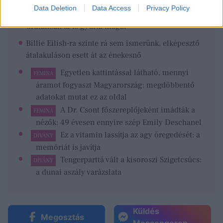
Data Deletion
Data Access
Privacy Policy
Russell Crowe nemcsak rengeteget fogyott, de
brutálisan ki is gyúrta magát
Billie Eilish-ra szinte rá sem ismerünk, elképesztő
átalakuláson esett át az énekesnő
Egyetlen kattintással látható, mennyi
FEMINA
áramot fogyaszt Magyarország: megdöbbentő
adatokat mutat ez az oldal
A Dr. Csont főszereplőjeként imádták a
FEMINA
nézők: 49 évesen ennyire szép Emily Deschanel
Ez a vitamin lassítja az agy öregedését: a
DÍVÁNY
memóriát is javítja
Tengerparttá vált a kisoroszi Szigetcsúcs:
DÍVÁNY
a dunai aszály varázslata
Küldés
Megosztás
Messengeren