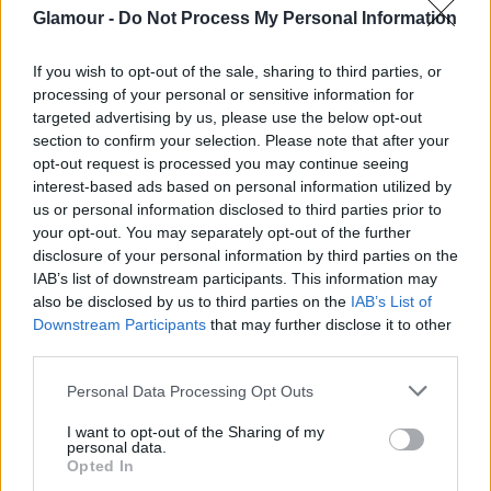
volt Meghan Markle-től és Harry hercegtől, hiszen a
Glamour -
Do Not Process My Personal Information
királyi család akkor már készült a győzelem napi (VE
Day) eseménysorozatra, ahol mindannyian részt
If you wish to opt-out of the sale, sharing to third parties, or
vettek és ez az interjú, illetve az ominózus fotó csak
processing of your personal or sensitive information for
árnyékot vethetett az ünnepségre.
„Lehet, hogy nem
targeted advertising by us, please use the below opt-out
is volt eszében, de az is lehet, hogy pont így tervezte.
section to confirm your selection. Please note that after your
Szerintem egyáltalán nem kellett volna interjút adnia.
opt-out request is processed you may continue seeing
Csak hazamenni és élni tovább az életét."
interest-based ads based on personal information utilized by
us or personal information disclosed to third parties prior to
A család igyekszik nem
your opt-out. You may separately opt-out of the further
disclosure of your personal information by third parties on the
foglalkozni velük
IAB’s list of downstream participants. This information may
also be disclosed by us to third parties on the
IAB’s List of
A győzelem napi
ünnepség
egyébként nagyon jól
Downstream Participants
that may further disclose it to other
sikerült, Vilmos herceg és Katalin hercegné
third parties.
láthatóan jókedvűen vettek részt gyerekeikkel a
Please note that this website/app uses one or more Google
Personal Data Processing Opt Outs
programon. György herceg leendő királyként igen
services and may gather and store information including but
magabiztosnak
és határozottnak tűnt a képeken, a
not limited to your visit or usage behaviour. You may click to
I want to opt-out of the Sharing of my
personal data.
mindig nagyon eleven öccsére, Lajos hercegre
grant or deny consent to Google and its third-party tags to
Opted In
use your data for below specified purposes in below Google
azonban szokás szerint ismét rá kellett szólni: az