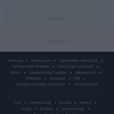
Archívum
Impresszum
Adatkezelési tájékoztató
Felhasználási feltételek
Szerzői jogi nyilatkozat
Rólunk
Szerkesztőségi küldetés
Médiaajánlat
Előfizetés
Kapcsolat
RSS
Akadálymentesítési nyilatkozat
Süti beállítások
USA
Németország
Brazília
Mexikó
Anglia
Bulgária
Lengyelország