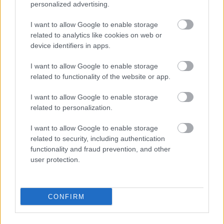
personalized advertising.
I want to allow Google to enable storage
related to analytics like cookies on web or
device identifiers in apps.
Ezeket olvastad már?
I want to allow Google to enable storage
related to functionality of the website or app.
Ő itt Polgár Judit ritkán látott férje, 26 éve vannak
I want to allow Google to enable storage
egymás mellett jóban-rosszban
related to personalization.
I want to allow Google to enable storage
related to security, including authentication
functionality and fraud prevention, and other
user protection.
Sorsfordító hónap
CONFIRM
lesz az augusztus, végre elengedheted, ami nem
szolgál - GLAMOUR