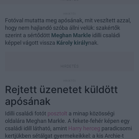
Fotóval mutatta meg apósának, mit veszített azzal,
hogy nem hajlandó szóba állni velük: szakértők
szerint a sértődött
Meghan Markle
idilli családi
képpel vágott vissza
Károly király
nak.
Rejtett üzenetet küldött
apósának
Idilli családi fotót
posztolt
a minap közösségi
oldalára Meghan Markle. A fekete-fehér képen egy
családi idill látható, amint
Harry herceg
paradicsomi
kertjükben sétálgat gyermekeikkel: a kis Archie-t