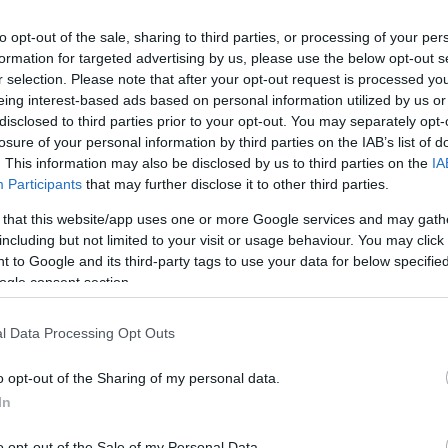
chetypes című podcastjének célja a
to opt-out of the sale, sharing to third parties, or processing of your per
formation for targeted advertising by us, please use the below opt-out s
or
első vendége
pedig nem más volt,
r selection. Please note that after your opt-out request is processed y
évhitekről beszélgetett. Ezután Mariah
eing interest-based ads based on personal information utilized by us or
ban dívának lenni
. Azóta Mindy Kaling,
disclosed to third parties prior to your opt-out. You may separately opt-
 Archetypes-ban, amelynek legújabb
losure of your personal information by third parties on the IAB’s list of
hallgatóság előtt.
. This information may also be disclosed by us to third parties on the
IA
Participants
that may further disclose it to other third parties.
 that this website/app uses one or more Google services and may gath
including but not limited to your visit or usage behaviour. You may click 
 to Google and its third-party tags to use your data for below specifi
ogle consent section.
riai
l Data Processing Opt Outs
rikai Issa Rae színésznő, a nigériai-
nt Emily Bernard, a vermonti egyetem
o opt-out of the Sharing of my personal data.
olatébresztő beszélgetést, hogy vajon a
In
 egyértelműség valóban dühítő, vagy
gné a nőkkel, és különösen a színes
o opt-out of the Sale of my Personal Data.