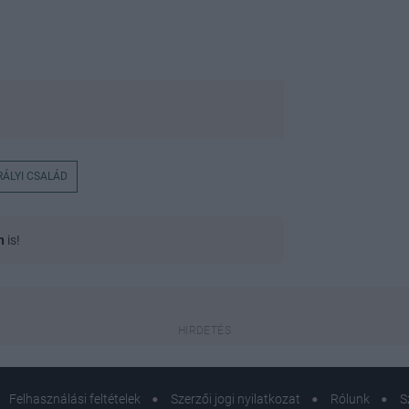
IRÁLYI CSALÁD
n
is!
Felhasználási feltételek
Szerzői jogi nyilatkozat
Rólunk
S