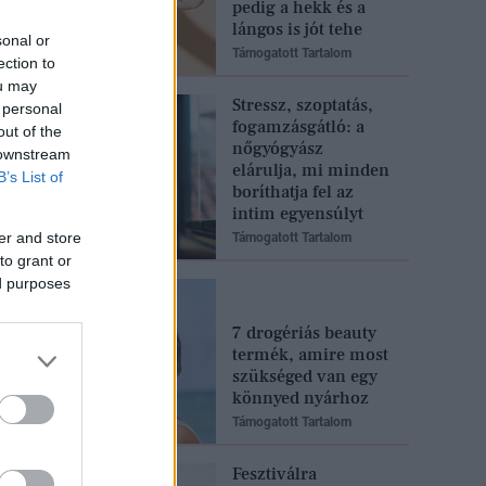
pedig a hekk és a
lángos is jót tehe
sonal or
Támogatott Tartalom
ection to
ou may
Stressz, szoptatás,
 personal
fogamzásgátló: a
out of the
nőgyógyász
 downstream
elárulja, mi minden
B’s List of
boríthatja fel az
intim egyensúlyt
er and store
Támogatott Tartalom
to grant or
ed purposes
7 drogériás beauty
termék, amire most
szükséged van egy
könnyed nyárhoz
Támogatott Tartalom
Fesztiválra