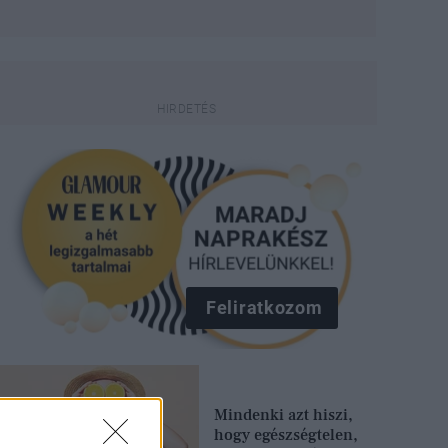
Feliratkozom
Mindenki azt hiszi,
hogy egészségtelen,