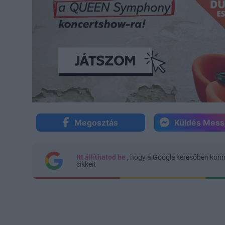
Megosztás
Küldés Mes
Itt állíthatod be
, hogy a Google keresőben kön
cikkeit