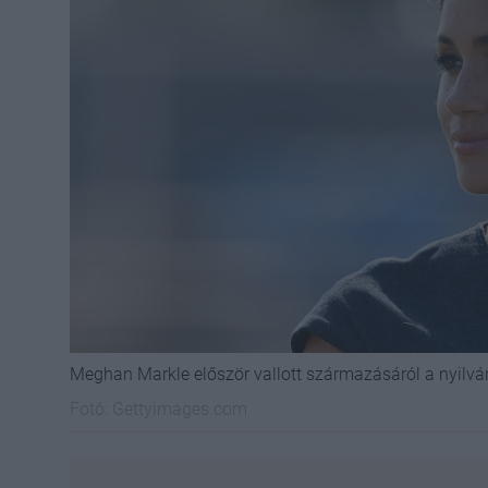
Meghan Markle először vallott származásáról a nyilvá
Fotó:
Gettyimages.com