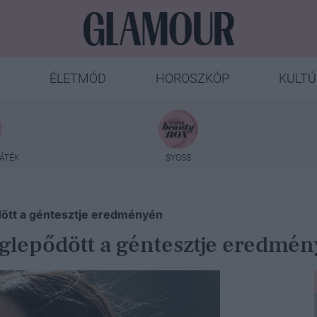
ÉLETMÓD
HOROSZKÓP
KULTÚ
ÁTÉK
SYOSS
ött a géntesztje eredményén
lepődött a géntesztje eredmé