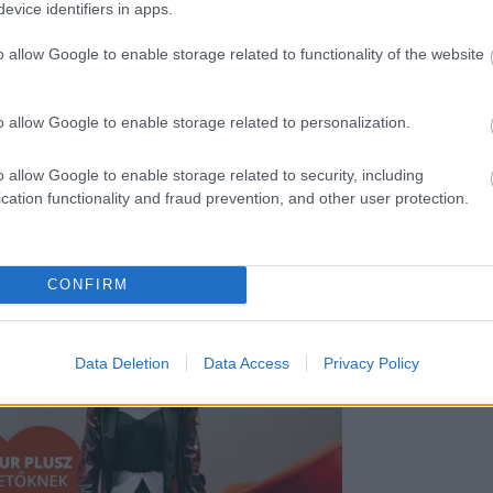
an nigériai vagyok
” – vallotta be
evice identifiers in apps.
ásni a témába, mert ő maga is, és
riai nők – teljesen meglepődtek a
o allow Google to enable storage related to functionality of the website
családról:
o allow Google to enable storage related to personalization.
 lépésétől
o allow Google to enable storage related to security, including
cation functionality and fraud prevention, and other user protection.
ar Meghan Markle-lel
 Sarolta hercegnő
CONFIRM
Data Deletion
Data Access
Privacy Policy