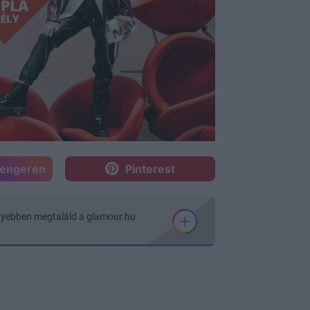
sengeren
Pinterest
nyebben megtaláld a glamour.hu