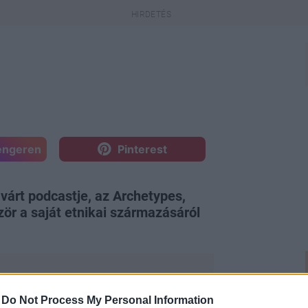
engeren
Pinterest
árt podcastje, az Archetypes,
ör a saját etnikai származásáról
-
Do Not Process My Personal Information