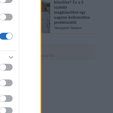
készülsz? Ez a 3
szabály
megkímélhet egy
nagyon kellemetlen
problémától
Támogatott Tartalom