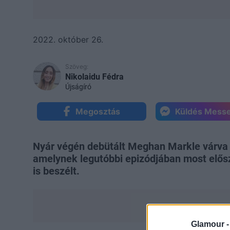
2022. október 26.
Szöveg:
Nikolaidu Fédra
Újságíró
Megosztás
Küldés Mess
Nyár végén debütált Meghan Markle várva v
amelynek legutóbbi epizódjában most elősz
is beszélt.
Glamour 