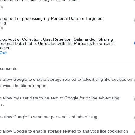
a meghívottakat.
In
to opt-out of processing my Personal Data for Targeted
ing.
In
o opt-out of Collection, Use, Retention, Sale, and/or Sharing
ersonal Data that Is Unrelated with the Purposes for which it
lected.
Out
consents
Meghan Markle
o allow Google to enable storage related to advertising like cookies on
öngyilkosságot
evice identifiers in apps.
fontolgatott, míg
o allow my user data to be sent to Google for online advertising
gyermeket várt
s.
to allow Google to send me personalized advertising.
arkle a nyilvánosság előtt nyilatkozott
, hogy elvégzett egy genealógiai
o allow Google to enable storage related to analytics like cookies on