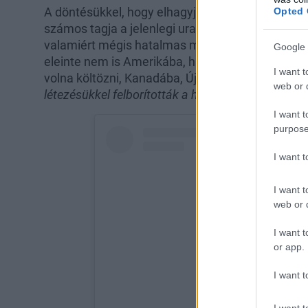
A döntésükkel, hogy elhagyják Nagy-Britanniát, 
Opted 
számos tagja a jelenlegi uralkodó családnak távo
valamiért mégis hatalmas médiafigyelem övezte
Google 
eleinte nem is Amerikába, hanem a koronához ta
I want t
volna költözni, Kanadába, Új-Zélandra vagy Dél-
web or d
létezésükkel felborították a hierarchia dinamikájá
I want t
purpose
I want 
I want t
web or d
I want t
or app.
I want t
I want t