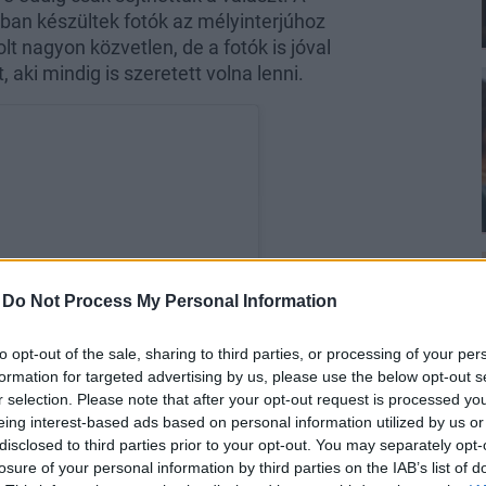
ában készültek fotók az mélyinterjúhoz
 nagyon közvetlen, de a fotók is jóval
ki mindig is szeretett volna lenni.
-
Do Not Process My Personal Information
to opt-out of the sale, sharing to third parties, or processing of your per
formation for targeted advertising by us, please use the below opt-out s
r selection. Please note that after your opt-out request is processed y
eing interest-based ads based on personal information utilized by us or
disclosed to third parties prior to your opt-out. You may separately opt-
losure of your personal information by third parties on the IAB’s list of