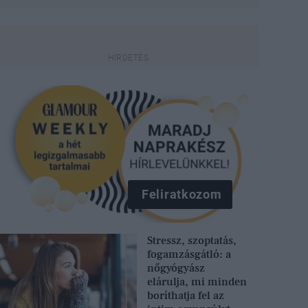
Feliratkozom
Stressz, szoptatás,
fogamzásgátló: a
nőgyógyász
elárulja, mi minden
boríthatja fel az