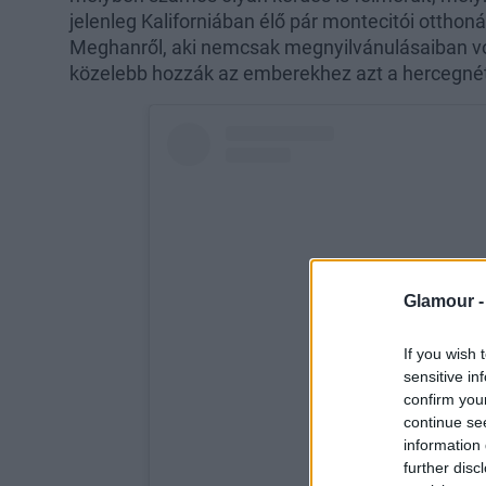
jelenleg Kaliforniában élő pár montecitói otthon
Meghanről, aki nemcsak megnyilvánulásaiban volt
közelebb hozzák az emberekhez azt a hercegnét, a
Glamour 
If you wish 
sensitive in
confirm you
continue se
information 
further disc