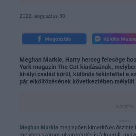
2022. augusztus 30.
Megosztás
Küldés Mess
Meghan Markle, Harry herceg felesége hoss
York magazin The Cut kiadásának, melyben 
királyi család körül, különös tekintettel a 
pár elköltözésének következtében mélyült e
Meghan Markle
meglepően kimerítő és őszinte i
melyben számos olyan kérdés is felmerült, melyr