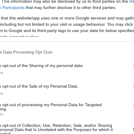
. This information may also be disclosed by us to third parties on the
IA
Participants
that may further disclose it to other third parties.
 that this website/app uses one or more Google services and may gath
including but not limited to your visit or usage behaviour. You may click 
 to Google and its third-party tags to use your data for below specifi
ogle consent section.
l Data Processing Opt Outs
o opt-out of the Sharing of my personal data.
In
o opt-out of the Sale of my Personal Data.
In
to opt-out of processing my Personal Data for Targeted
ing.
In
o opt-out of Collection, Use, Retention, Sale, and/or Sharing
ersonal Data that Is Unrelated with the Purposes for which it
lected.