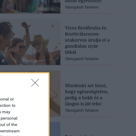
intim egyensúlyt
Támogatott Tartalom
Vizes fürdőruha és
fesztiválszezon:
szakorvos árulja el a
gondtalan nyár
titkát
Támogatott Tartalom
Mindenki azt hiszi,
hogy egészségtelen,
pedig a hekk és a
sonal or
lángos is jót tehe
ection to
Támogatott Tartalom
ou may
 personal
out of the
 downstream