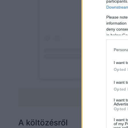
participants
Downstream 
Please note
information 
deny consent
in below Go
Persona
I want t
Opted 
I want t
Opted 
I want 
Advertis
Opted 
I want t
A költözésről
of my P
was col