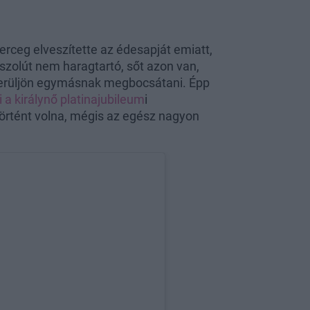
herceg elveszítette az édesapját emiatt,
bszolút nem haragtartó, sőt azon van,
kerüljön egymásnak megbocsátani. Épp
i a királynő platinajubileum
i
történt volna, mégis az egész nagyon