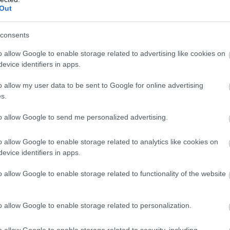
valójában semmi hallatlant nem tettek,
Out
l él Londontól, az ő döntésüket
. Meghan és Harry elárulták, hogy
consents
rtozó valamelyik államba szerettek
o allow Google to enable storage related to advertising like cookies on
Afrikába, és mindezt azért, mert
„puszta
evice identifiers in apps.
t"
.
o allow my user data to be sent to Google for online advertising
s.
to allow Google to send me personalized advertising.
o allow Google to enable storage related to analytics like cookies on
evice identifiers in apps.
o allow Google to enable storage related to functionality of the website
o allow Google to enable storage related to personalization.
o allow Google to enable storage related to security, including