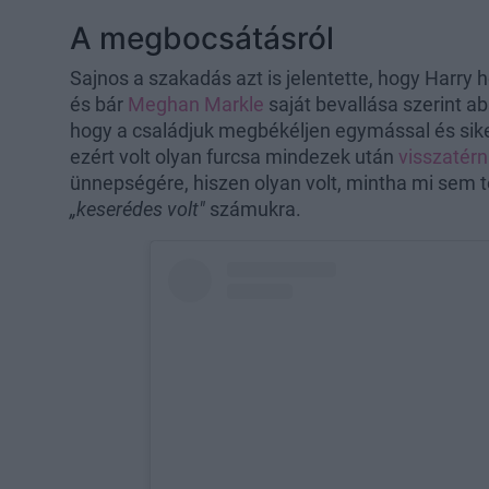
A megbocsátásról
Sajnos a szakadás azt is jelentette, hogy Harry 
és bár
Meghan Markle
saját bevallása szerint a
hogy a családjuk megbékéljen egymással és si
ezért volt olyan furcsa mindezek után
visszatérn
ünnepségére, hiszen olyan volt, mintha mi sem 
„keserédes volt"
számukra.