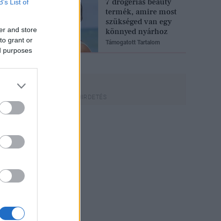
7 drogériás beauty
B’s List of
termék, amire most
szükséged van egy
er and store
könnyed nyárhoz
to grant or
Támogatott Tartalom
ed purposes