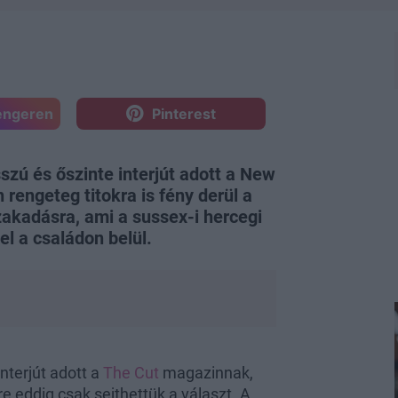
engeren
Pinterest
zú és őszinte interjút adott a New
rengeteg titokra is fény derül a
szakadásra, ami a sussex-i hercegi
l a családon belül.
nterjút adott a
The Cut
magazinnak,
e eddig csak sejthettük a választ. A