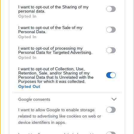
services and may gather and store information including but
not limited to your visit or usage behaviour. You may click to
I want to opt-out of the Sharing of my
personal data.
grant or deny consent to Google and its third-party tags to
Opted In
use your data for below specified purposes in below Google
consent section.
I want to opt-out of the Sale of my
Personal Data.
Opted In
I want to opt-out of processing my
Personal Data for Targeted Advertising.
Opted In
Fotó:
Getty
I want to opt-out of Collection, Use,
Retention, Sale, and/or Sharing of my
Personal Data that Is Unrelated with the
Az énekesnő azt is hozzátette, hogy még ha nem is
Purposes for which it was collected.
ért egyet Swift minden cselekedetével, úgy
Opted Out
gondolja, felesleges ennyire felfújniuk az ügyet.
Google consents
Rengeteg dolog van, amiért aggódhatunk az
életben, és amire kellő figyelmet fordíthatunk.
I want to allow Google to enable storage
related to advertising like cookies on web or
Swift egyelőre nem reagált Perry szavaira, de
device identifiers in apps.
nagyon reméljük, hogy ő is képes lesz túllépni a