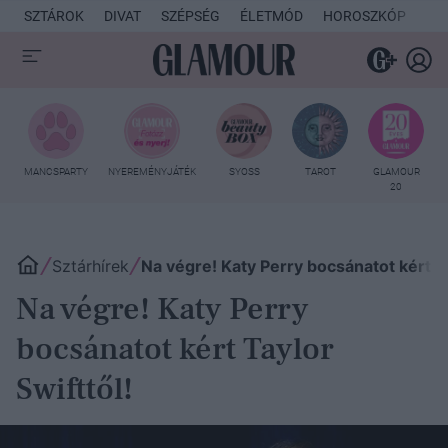
SZTÁROK
DIVAT
SZÉPSÉG
ÉLETMÓD
HOROSZKÓP
KU
MANCSPARTY
NYEREMÉNYJÁTÉK
SYOSS
TAROT
GLAMOUR
20
Sztárhírek
Na végre! Katy Perry bocsánatot kért Ta
Na végre! Katy Perry
bocsánatot kért Taylor
Swifttől!