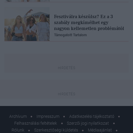
Fesztiválra készülsz? Ez a 3
szabály megkímélhet egy
nagyon kellemetlen problémától
Támogatott Tartalom
Archívum
Impresszum
Adatkezelési tájékoztató
Felhasználási feltételek
Szerzői jogi nyilatkozat
Rólunk
Szerkesztőségi küldetés
Médiaajánlat