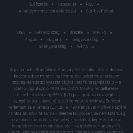
Előfizetés
Kapcsolat
RSS
Akadálymentesítési nyilatkozat
Süti beállítások
USA
Németország
Brazília
Mexikó
Anglia
Bulgária
Lengyelország
Spanyolország
Dél-Afrika
© glamour.hu © IndaNext Hungary Kft. Az oldalak tartalmával
kapcsolatban minden jog fenntartva, beleértve a tartalom
szöveg- és adatbányászat céljára való felhasználását is – a
szerzői jogról szóló 1999. évi LXXVI. törvény rendelkezései
értelmében a törvény 35/A. § (1) paragrafusa és a digitális
szolgáltatások piacairól szóló európai irányelv (Az Európai
Parlament és a Tanács (EU) 2019/790 Irányelve) 4. cikke alapján!
Az oldalak, azok tartalma - ideértve különösen, de nem kizárólag
az azokon közzétett szövegeket, grafikákat, képeket, fotókat,
hangfelvételeket és videókat stb. - az IndaNext Hungary Kft.
("Jogtulajdonos") kizárólagos jogosultsága alá esnek. Mindezek