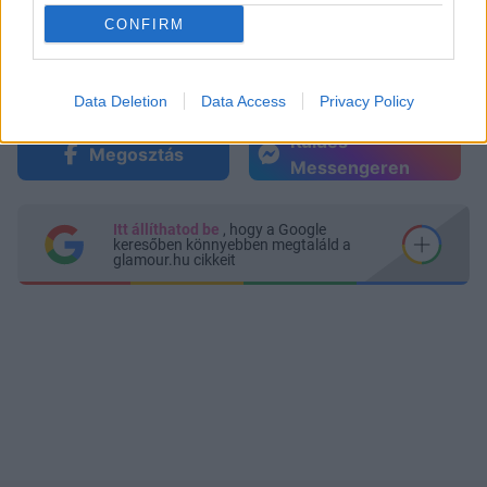
CONFIRM
Data Deletion
Data Access
Privacy Policy
Küldés
Megosztás
Messengeren
Itt állíthatod be
, hogy a Google
keresőben könnyebben megtaláld a
glamour.hu cikkeit