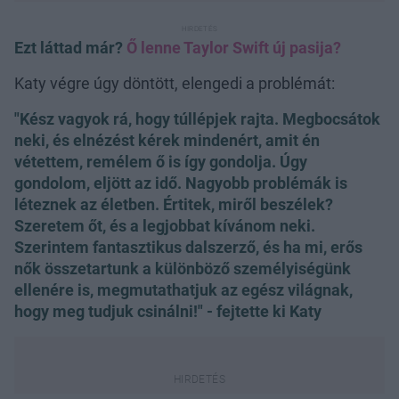
Ezt láttad már?
Ő lenne Taylor Swift új pasija?
Katy végre úgy döntött, elengedi a problémát:
"Kész vagyok rá, hogy túllépjek rajta. Megbocsátok
neki, és elnézést kérek mindenért, amit én
vétettem, remélem ő is így gondolja. Úgy
gondolom, eljött az idő. Nagyobb problémák is
léteznek az életben. Értitek, miről beszélek?
Szeretem őt, és a legjobbat kívánom neki.
Szerintem fantasztikus dalszerző, és ha mi, erős
nők összetartunk a különböző személyiségünk
ellenére is, megmutathatjuk az egész világnak,
hogy meg tudjuk csinálni!" - fejtette ki Katy