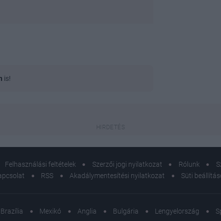
n
is!
Felhasználási feltételek
Szerzői jogi nyilatkozat
Rólunk
S
apcsolat
RSS
Akadálymentesítési nyilatkozat
Süti beállítá
Brazília
Mexikó
Anglia
Bulgária
Lengyelország
S