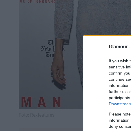
Glamour 
If you wish 
sensitive in
confirm you
continue se
information 
further disc
participants
Downstream 
Please note
Fotó:
Rexfeatures
information 
deny consent