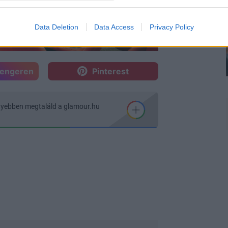
Data Deletion
Data Access
Privacy Policy
sengeren
Pinterest
nyebben megtaláld a glamour.hu