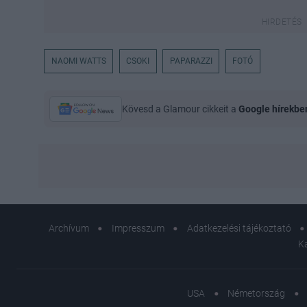
NAOMI WATTS
CSOKI
PAPARAZZI
FOTÓ
Kövesd a Glamour cikkeit a
Google hírekbe
Archívum
Impresszum
Adatkezelési tájékoztató
K
USA
Németország