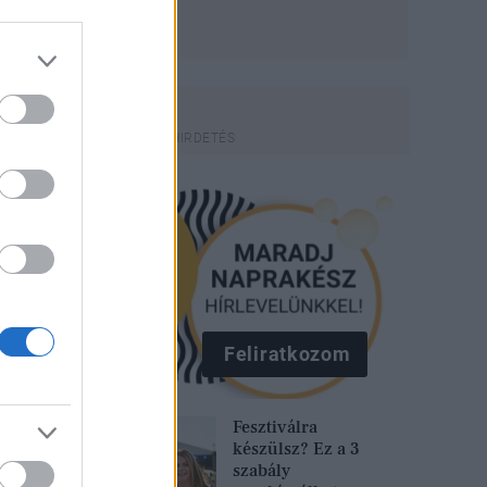
Feliratkozom
Fesztiválra
készülsz? Ez a 3
szabály