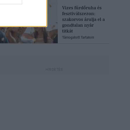
Vizes fürdőruha és
fesztiválszezon:
szakorvos árulja el a
gondtalan nyár
titkát
Támogatott Tartalom