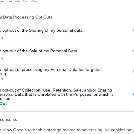
ogle consent section.
l Data Processing Opt Outs
o opt-out of the Sharing of my personal data.
In
engeren
Pinterest
o opt-out of the Sale of my Personal Data.
In
to opt-out of processing my Personal Data for Targeted
t sztárokról kiderül, hogy bizony,
ing.
nek ciki helyzetekbe, mint mi.
In
o opt-out of Collection, Use, Retention, Sale, and/or Sharing
ersonal Data that Is Unrelated with the Purposes for which it
lected.
Out
consents
mazta meg magát a fárasztó nap után,
o allow Google to enable storage related to advertising like cookies on
omát, így hát egy kifejezetten