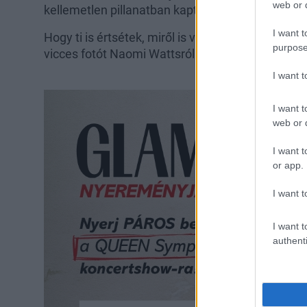
web or d
kellemetlen pillanatban kapták lencsevégre a les
I want t
Hogy ti is értsétek, miről is van szó, kattintsatok
purpose
vicces fotót Naomi Wattsról.
I want 
I want t
web or d
I want t
or app.
I want t
I want t
authenti