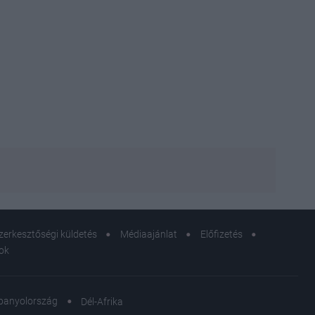
zerkesztőségi küldetés
Médiaajánlat
Előfizetés
sok
panyolország
Dél-Afrika