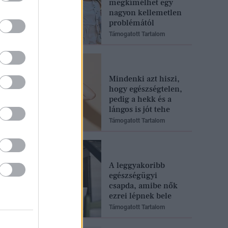
megkímélhet egy
nagyon kellemetlen
problémától
Támogatott Tartalom
Mindenki azt hiszi,
hogy egészségtelen,
pedig a hekk és a
lángos is jót tehe
Támogatott Tartalom
A leggyakoribb
egészségügyi
csapda, amibe nők
ezrei lépnek bele
Támogatott Tartalom