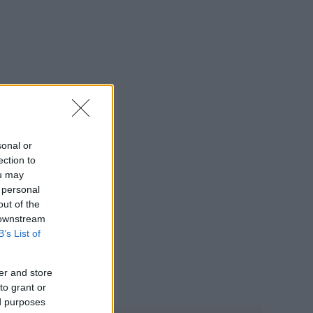
sonal or
ection to
ou may
 personal
out of the
 downstream
B’s List of
er and store
to grant or
ed purposes