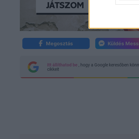
Megosztás
Küldés Mes
Itt állíthatod be
, hogy a Google keresőben kön
cikkeit