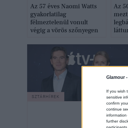
Az 57 éves Naomi Watts
Az 5
gyakorlatilag
mezte
félmeztelenül vonult
legb
végig a vörös szőnyegen
látt
Glamour 
If you wish 
SZTÁRHÍREK
sensitive in
confirm you
continue se
information 
further disc
participants