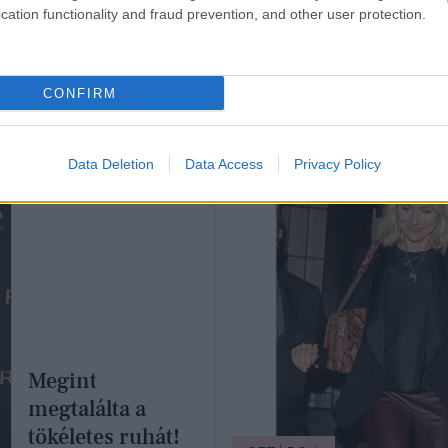
cation functionality and fraud prevention, and other user protection.
ROK
SZTÁRHÍREK
aj! Furcsa fejet
Naomit Watts nagyo
CONFIRM
sáltak a szőke
ciki helyzetbe került
nésznőnek
Data Deletion
Data Access
Privacy Policy
Megint
megtalálta a
tökéletes ruhát!