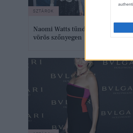
authenti
SZTÁROK
SZTÁ
Hajj
Naomi Watts tündököl a
retu
vörös szőnyegen
szí