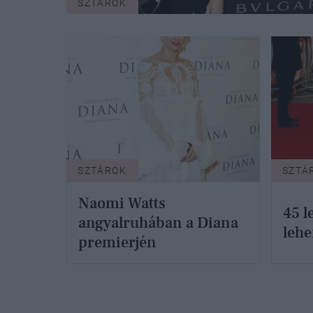
SZTÁROK
SZTÁROK
SZTÁ
Naomi Watts
45 l
angyalruhában a Diana
lehe
premierjén