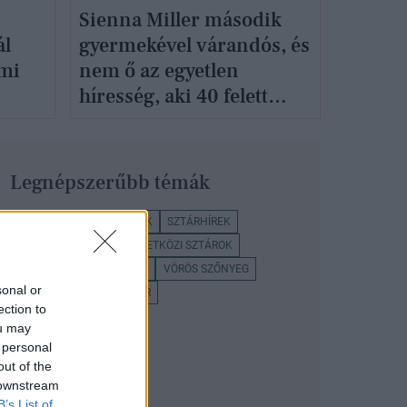
Sienna Miller második
ál
gyermekével várandós, és
ami
nem ő az egyetlen
híresség, aki 40 felett
vállal babát
Legnépszerűbb témák
NAOMI WATTS
SZTÁROK
SZTÁRHÍREK
MEZTELENRUHA
NEMZETKÖZI SZTÁROK
VELENCEI FILMFESZTIVÁL
VÖRÖS SZŐNYEG
sonal or
DIVAT
ALICIA VIKANDER
ection to
ou may
 personal
out of the
 downstream
B’s List of