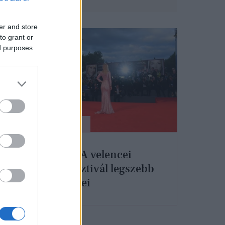
er and store
to grant or
ed purposes
SZÉPSÉG
 11
Top 7: A velencei
filmfesztivál legszebb
sminkjei