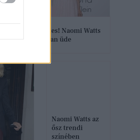
SZTÁROK
n
Tökéletes! Naomi Watts
csodásan üde
Naomi Watts az
ősz trendi
színében