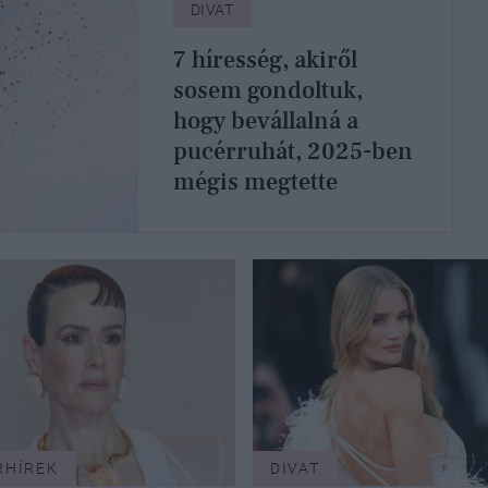
DIVAT
7 híresség, akiről
sosem gondoltuk,
hogy bevállalná a
pucérruhát, 2025-ben
mégis megtette
RHÍREK
DIVAT