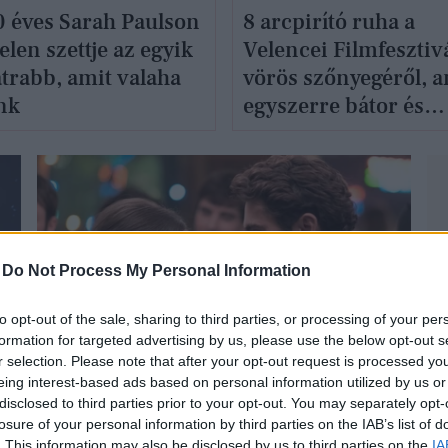
0 éves Sarah Paulson
8 arcpirító ruha a
len szettje az egyik
Velencei Filmfesztiv
átrabb, amit valaha
vörös szőnyegéről, 
unk
egyszerre bátor és
gyönyörű
-
Do Not Process My Personal Information
to opt-out of the sale, sharing to third parties, or processing of your per
ÉLETMÓD
formation for targeted advertising by us, please use the below opt-out s
r selection. Please note that after your opt-out request is processed y
eing interest-based ads based on personal information utilized by us or
disclosed to third parties prior to your opt-out. You may separately opt-
losure of your personal information by third parties on the IAB’s list of
. This information may also be disclosed by us to third parties on the
IA