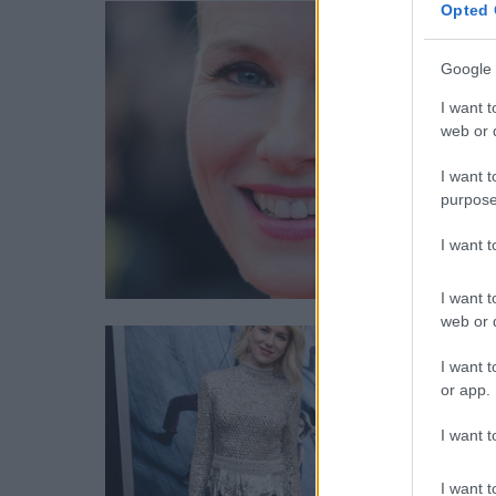
Opted 
Google 
I want t
web or d
I want t
purpose
I want 
I want t
web or d
I want t
or app.
I want t
I want t