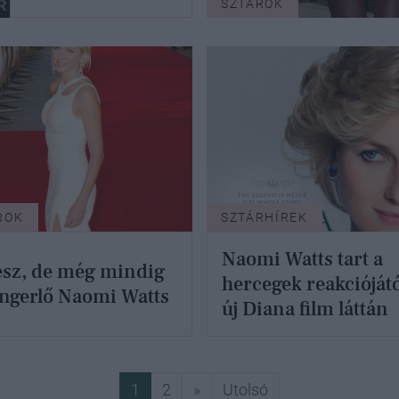
SZTÁROK
ROK
SZTÁRHÍREK
Naomi Watts tart a
esz, de még mindig
hercegek reakciójátó
ngerlő Naomi Watts
új Diana film láttán
Következő
Utolsó
1
2
»
Utolsó