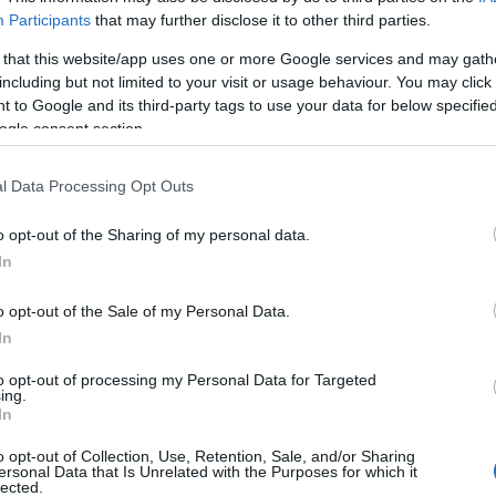
Participants
that may further disclose it to other third parties.
6 thriller, ami megtörtént
 that this website/app uses one or more Google services and may gath
események alapján készült
including but not limited to your visit or usage behaviour. You may click 
 to Google and its third-party tags to use your data for below specifi
ogle consent section.
l Data Processing Opt Outs
o opt-out of the Sharing of my personal data.
In
RHÍREK
SZTÁRHÍREK
o opt-out of the Sale of my Personal Data.
yira megható! A
Ez már tényleg sok!
In
ész a kisfiával
év a kukában, újabb
to opt-out of processing my Personal Data for Targeted
zett a vörös
ing.
sztárpár szakított!
nyegre
In
o opt-out of Collection, Use, Retention, Sale, and/or Sharing
ersonal Data that Is Unrelated with the Purposes for which it
lected.