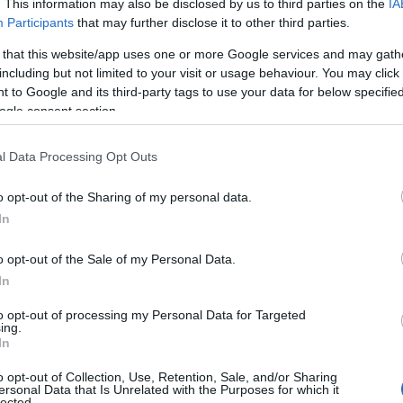
. This information may also be disclosed by us to third parties on the
IA
Participants
that may further disclose it to other third parties.
 that this website/app uses one or more Google services and may gath
including but not limited to your visit or usage behaviour. You may click 
 to Google and its third-party tags to use your data for below specifi
ogle consent section.
l Data Processing Opt Outs
o opt-out of the Sharing of my personal data.
In
o opt-out of the Sale of my Personal Data.
In
to opt-out of processing my Personal Data for Targeted
ing.
In
o opt-out of Collection, Use, Retention, Sale, and/or Sharing
ersonal Data that Is Unrelated with the Purposes for which it
lected.