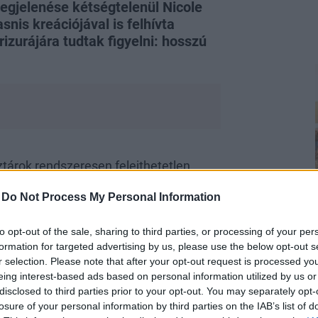
gjelenése kétségtelenül Nicole
is kreációjával is felhívta
rizurájára tudtak figyelni: hosszú
.
tárok rendszeresen felejthetetlen
e Kidman
drámai hajátalakulása még
-
Do Not Process My Personal Information
ámos, szőke fürtökkel pózolt a
 pixie fazonnal hódított.
to opt-out of the sale, sharing to third parties, or processing of your per
formation for targeted advertising by us, please use the below opt-out s
r selection. Please note that after your opt-out request is processed y
eing interest-based ads based on personal information utilized by us or
disclosed to third parties prior to your opt-out. You may separately opt-
losure of your personal information by third parties on the IAB’s list of