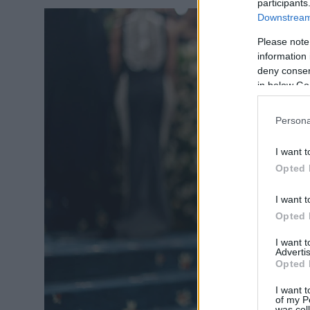
participants
Downstream 
Please note
information 
deny consent
in below Go
Persona
I want t
Opted 
I want t
Opted 
I want 
Advertis
Opted 
I want t
of my P
was col