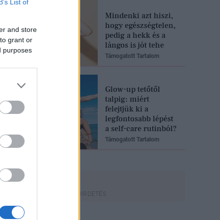
B’s List of
Mindenki azt hiszi,
hogy egészségtelen,
er and store
pedig a hekk és a
to grant or
lángos is jót tehe
ed purposes
Támogatott Tartalom
Glow-up tetőtől
talpig: miért
felejtjük ki a
legfontosabb lépést
a self-care rutinból?
Támogatott Tartalom