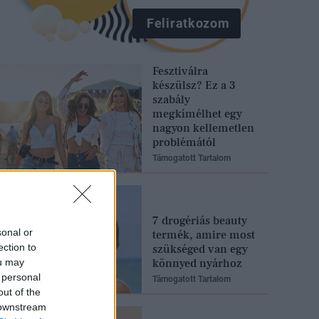
Feliratkozom
Fesztiválra
készülsz? Ez a 3
szabály
megkímélhet egy
nagyon kellemetlen
problémától
Támogatott Tartalom
7 drogériás beauty
sonal or
termék, amire most
ection to
szükséged van egy
ou may
könnyed nyárhoz
 personal
Támogatott Tartalom
out of the
 downstream