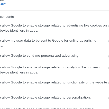
Out
consents
o allow Google to enable storage related to advertising like cookies on
evice identifiers in apps.
án nem véletlen, hogy a színésznő a
ess code a dandyzmushoz köré épült, ami
o allow my user data to be sent to Google for online advertising
ete eleganciát, vagányságot, különleges
s.
pánt nélküli, masnis Balenciaga
to allow Google to send me personalized advertising.
o allow Google to enable storage related to analytics like cookies on
evice identifiers in apps.
o allow Google to enable storage related to functionality of the website
o allow Google to enable storage related to personalization.
o allow Google to enable storage related to security, including