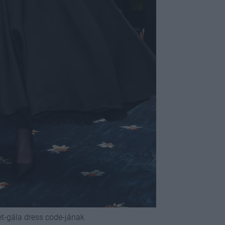
t-gála dress code-jának