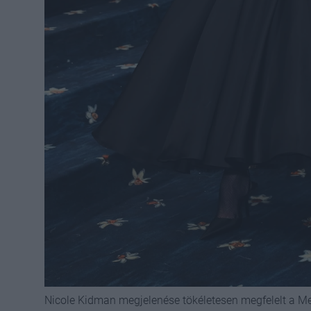
Nicole Kidman megjelenése tökéletesen megfelelt a Me