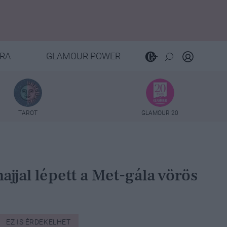
RA
GLAMOUR POWER
TAROT
GLAMOUR 20
jjal lépett a Met-gála vörös
EZ IS ÉRDEKELHET