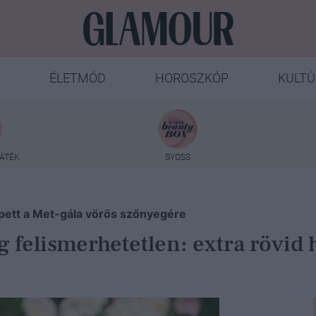
ÉLETMÓD
HOROSZKÓP
KULTÚ
ÁTÉK
SYOSS
lépett a Met-gála vörös szőnyegére
felismerhetetlen: extra rövid ha