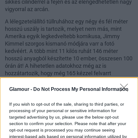
sikkes cilinderrel a fején és az elengedhetetlen nagy
vigyorral az arcán.
A lélegzetelállító tüllruhához egy négy és fél méter
hosszú uszály is tartozik, melyet nem más, mint
Amerika egyik legkedveltebb komikusa, Jimmy
Kimmel szorgos kismanó módjára varr a fotó
kedvéért. A több mint 11 kilós ruhát 146 méter
hosszú anyagból készítette 10 ember, összesen 100
órán át! A hihetetlen adatokhoz még az is
hozzátartozik, hogy még 165 kézzel felvarrt
gyönyörű rózsa is díszíti a lenyűgöző Vera Wang
kreációt.
Glamour -
Do Not Process My Personal Information
If you wish to opt-out of the sale, sharing to third parties, or
processing of your personal or sensitive information for
targeted advertising by us, please use the below opt-out
section to confirm your selection. Please note that after your
opt-out request is processed you may continue seeing
Az a véleményünk, hogy Oprah-nak megint sikerült
interest-based ads based on personal information utilized by