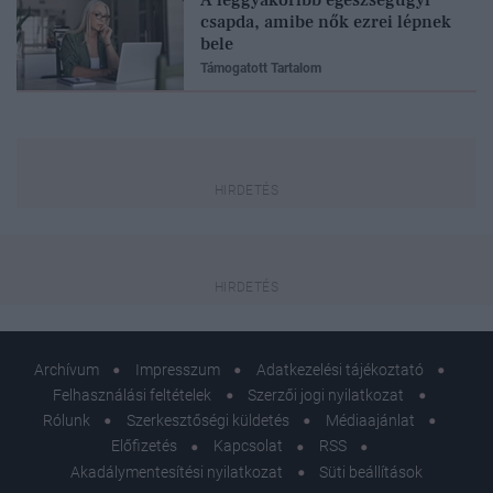
csapda, amibe nők ezrei lépnek
bele
Támogatott Tartalom
Archívum
Impresszum
Adatkezelési tájékoztató
Felhasználási feltételek
Szerzői jogi nyilatkozat
Rólunk
Szerkesztőségi küldetés
Médiaajánlat
Előfizetés
Kapcsolat
RSS
Akadálymentesítési nyilatkozat
Süti beállítások