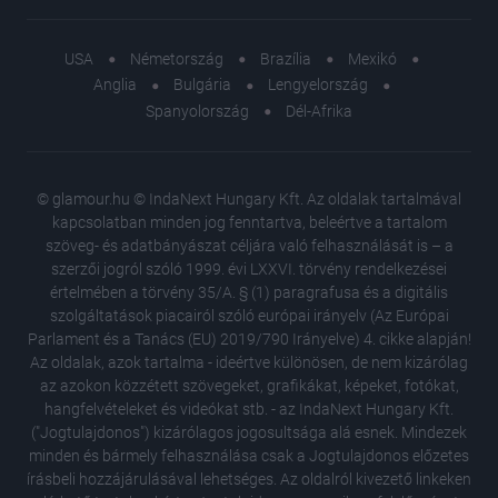
USA
Németország
Brazília
Mexikó
Anglia
Bulgária
Lengyelország
Spanyolország
Dél-Afrika
© glamour.hu © IndaNext Hungary Kft. Az oldalak tartalmával
kapcsolatban minden jog fenntartva, beleértve a tartalom
szöveg- és adatbányászat céljára való felhasználását is – a
szerzői jogról szóló 1999. évi LXXVI. törvény rendelkezései
értelmében a törvény 35/A. § (1) paragrafusa és a digitális
szolgáltatások piacairól szóló európai irányelv (Az Európai
Parlament és a Tanács (EU) 2019/790 Irányelve) 4. cikke alapján!
Az oldalak, azok tartalma - ideértve különösen, de nem kizárólag
az azokon közzétett szövegeket, grafikákat, képeket, fotókat,
hangfelvételeket és videókat stb. - az IndaNext Hungary Kft.
("Jogtulajdonos") kizárólagos jogosultsága alá esnek. Mindezek
minden és bármely felhasználása csak a Jogtulajdonos előzetes
írásbeli hozzájárulásával lehetséges. Az oldalról kivezető linkeken