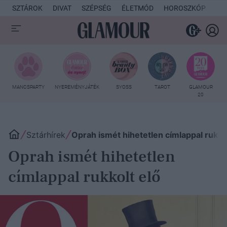
SZTÁROK
DIVAT
SZÉPSÉG
ÉLETMÓD
HOROSZKÓP
KU
MANCSPARTY
NYEREMÉNYJÁTÉK
SYOSS
TAROT
GLAMOUR
20
Sztárhírek
Oprah ismét hihetetlen címlappal rukkol
Oprah ismét hihetetlen
címlappal rukkolt elő