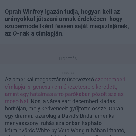
Oprah Winfrey igazán tudja, hogyan kell az
arányokkal játszani annak érdekében, hogy
szupermodellként fessen saját magazinjának,
az
O
-nak a címlapján.
Az amerikai megasztár műsorvezető
szeptemberi
címlapja is igencsak emlékezetesre sikeredett,
amint egy hatalmas afro parókában pózolt széles
mosollyal
. Nos, a várva várt decemberi kiadás
borítóján, mely kedvenceit gyűjtötte össze, Oprah
egy drámai, kizárólag a David's Bridal amerikai
menyasszonyi ruhás szalonban kapható
kárminvörös White by Vera Wang ruhában látható,