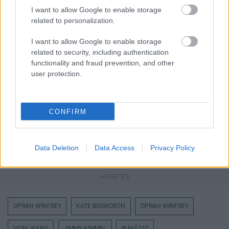
Messengeren
I want to allow Google to enable storage
related to personalization.
Itt állíthatod be
, hogy a Google
keresőben könnyebben megtaláld a
I want to allow Google to enable storage
glamour.hu cikkeit
related to security, including authentication
functionality and fraud prevention, and other
user protection.
CONFIRM
Data Deletion
Data Access
Privacy Policy
OPRAH WINFREY
KATE BOSWORTH
OPRAH WINFREY
VERA WANG
JIMMY KIMMEL
RUHÁZAT