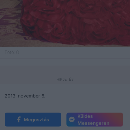
Fotó:
O
2013. november 6.
Küldés
Megosztás
Messengeren