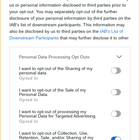
igencsak elképesztő és feledhetetlen címlapot
us or personal information disclosed to third parties prior to
készítenie, egyetértesz?
your opt-out. You may separately opt-out of the further
disclosure of your personal information by third parties on the
IAB’s list of downstream participants. This information may
also be disclosed by us to third parties on the
IAB’s List of
Downstream Participants
that may further disclose it to other
third parties.
Please note that this website/app uses one or more Google
Personal Data Processing Opt Outs
services and may gather and store information including but
not limited to your visit or usage behaviour. You may click to
I want to opt-out of the Sharing of my
personal data.
grant or deny consent to Google and its third-party tags to
Opted In
use your data for below specified purposes in below Google
Oprah magazine
consent section.
I want to opt-out of the Sale of my
Personal Data.
Fotó:
O
Opted In
I want to opt-out of processing my
Personal Data for Targeted Advertising.
Opted In
I want to opt-out of Collection, Use,
Retention, Sale, and/or Sharing of my