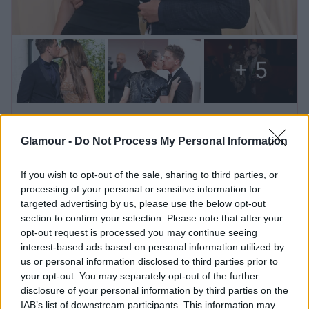
+ 5
8 forró fotó a Palvin Barbara és Dylan
Glamour -
Do Not Process My Personal Information
Sprouse párosról, amiről el sem
hisszük, hogy a nyilvánosság előtt
If you wish to opt-out of the sale, sharing to third parties, or
készült
processing of your personal or sensitive information for
targeted advertising by us, please use the below opt-out
section to confirm your selection. Please note that after your
Palvin Barbi tavaly
opt-out request is processed you may continue seeing
interest-based ads based on personal information utilized by
álomszép
us or personal information disclosed to third parties prior to
your opt-out. You may separately opt-out of the further
meztelenruhában
disclosure of your personal information by third parties on the
IAB’s list of downstream participants. This information may