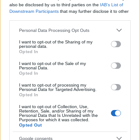
tündökölt a cannes-i
also be disclosed by us to third parties on the
IAB’s List of
filmfesztiválon
Downstream Participants
that may further disclose it to other
third parties.
Palvin Barbara
a 2024-es cannes-i filmfesztiválon
Please note that this website/app uses one or more Google
Personal Data Processing Opt Outs
viselt pucérruhájában ismét bebizonyította, hogy
services and may gather and store information including but
egyszerűen tökéletesen mozog a merészség és az
not limited to your visit or usage behaviour. You may click to
I want to opt-out of the Sharing of my
personal data.
elegancia határán. Fekete, földig érő Michael Kors
grant or deny consent to Google and its third-party tags to
Opted In
use your data for below specified purposes in below Google
csipkeruhájából egyszerre ordított a meztelenség és
consent section.
a kifinomultság, így nem csoda, hogy a magyar
I want to opt-out of the Sale of my
Personal Data.
modell azonnal magára vonzotta a tekinteteket a
Opted In
vörös szőnyegen.
I want to opt-out of processing my
Personal Data for Targeted Advertising.
Opted In
I want to opt-out of Collection, Use,
Retention, Sale, and/or Sharing of my
Personal Data that Is Unrelated with the
Purposes for which it was collected.
Opted Out
Google consents