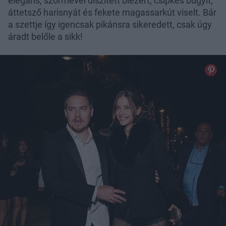
elegáns, szőrmével díszített blézert, csipkés bugyit,
áttetsző harisnyát és fekete magassarkút viselt. Bár
a szettje így igencsak pikánsra sikeredett, csak úgy
áradt belőle a sikk!