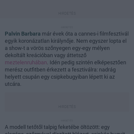
Palvin Barbara
már évek óta a cannes-i filmfesztivál
egyik koronázatlan királynője. Nem egyszer lopta el
a show-t a vörös szőnyegen egy-egy mélyen
dekoltált kreációban vagy áttetsző
meztelenruhában
. Idén pedig szintén elképesztően
merész outfitben érkezett a fesztiválra: nadrág
helyett csupán egy csipkebugyiban lépett ki az
utcára.
A modell tetőtől talpig feketébe öltözött: egy