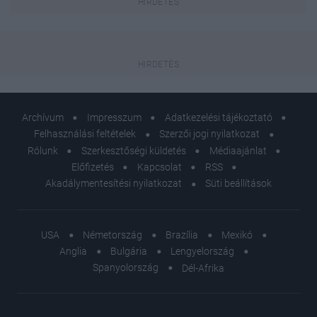
Archívum
Impresszum
Adatkezelési tájékoztató
Felhasználási feltételek
Szerzői jogi nyilatkozat
Rólunk
Szerkesztőségi küldetés
Médiaajánlat
Előfizetés
Kapcsolat
RSS
Akadálymentesítési nyilatkozat
Süti beállítások
USA
Németország
Brazília
Mexikó
Anglia
Bulgária
Lengyelország
Spanyolország
Dél-Afrika