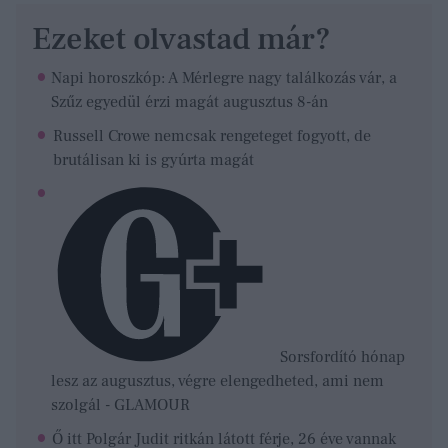
Ezeket olvastad már?
Napi horoszkóp: A Mérlegre nagy találkozás vár, a
Szűz egyedül érzi magát augusztus 8-án
Russell Crowe nemcsak rengeteget fogyott, de
brutálisan ki is gyúrta magát
Sorsfordító hónap
lesz az augusztus, végre elengedheted, ami nem
szolgál - GLAMOUR
Ő itt Polgár Judit ritkán látott férje, 26 éve vannak