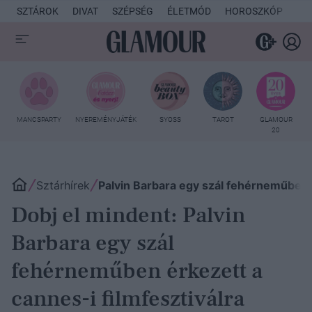
SZTÁROK
DIVAT
SZÉPSÉG
ÉLETMÓD
HOROSZKÓP
KU
MANCSPARTY
NYEREMÉNYJÁTÉK
SYOSS
TAROT
GLAMOUR
20
Sztárhírek
Palvin Barbara egy szál fehérneműben é
Dobj el mindent: Palvin
Barbara egy szál
fehérneműben érkezett a
cannes-i filmfesztiválra