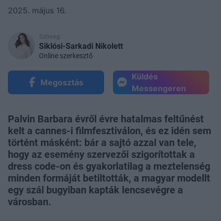
2025. május 16.
Szöveg:
Siklósi-Sarkadi Nikolett
Online szerkesztő
Küldés
Megosztás
Messengeren
Palvin Barbara évről évre hatalmas feltűnést
kelt a cannes-i filmfesztiválon, és ez idén sem
történt másként: bár a sajtó azzal van tele,
hogy az esemény szervezői szigorítottak a
dress code-on és gyakorlatilag a meztelenség
minden formáját betiltották, a magyar modellt
egy szál bugyiban kapták lencsevégre a
városban.