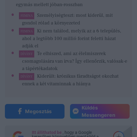
egymás mellett jóban-rosszban
Személyiségteszt: most kiderül, mit
FEMINA
gondol rólad a környezeted
Ki nem találod, melyik az a 6 település,
FEMINA
ahol a legtöbb 100 millió forint feletti házat
adják el
Te elhiszed, ami az élelmiszerek
DÍVÁNY
csomagolására van írva? Így ellenőrzik, valósak-e
a tápértékadatok
Kiderült: krónikus fáradtságot okozhat
DÍVÁNY
ennek a két vitaminnak a hiánya
Küldés
Megosztás
Messengeren
Itt állíthatod be
, hogy a Google
keresőben könnyebben megtaláld a