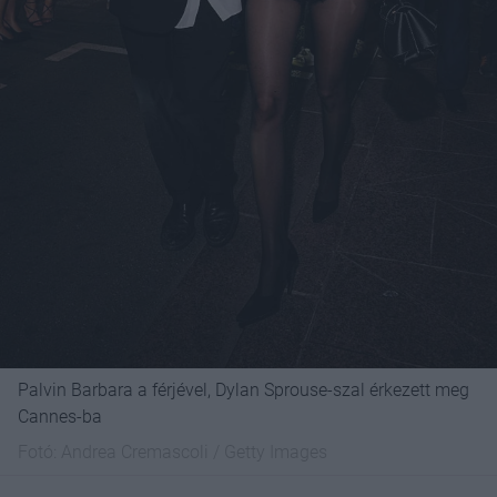
Palvin Barbara a férjével, Dylan Sprouse-szal érkezett meg
Cannes-ba
Fotó:
Andrea Cremascoli / Getty Images