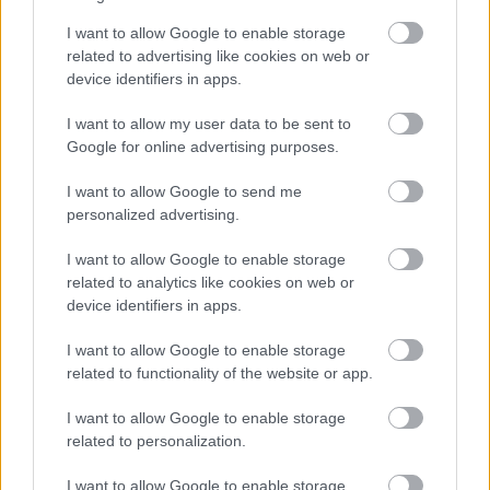
I want to allow Google to enable storage
related to advertising like cookies on web or
device identifiers in apps.
I want to allow my user data to be sent to
Google for online advertising purposes.
Palvin Barbi álomszép kreációban ragyogott a 2024-es
I want to allow Google to send me
cannes-i filmfesztiválon
personalized advertising.
Fotó:
Northfoto
I want to allow Google to enable storage
related to analytics like cookies on web or
Idén azonban valószínűleg egy jóval
device identifiers in apps.
visszafogottabb darabban láthatjuk majd, hiszen a
fesztivál hivatalos irányelvei szerint 2025-től a
I want to allow Google to enable storage
meztelenség minden formája tilos, legyen szó
related to functionality of the website or app.
áttetsző ruhákról vagy provokatív szabásokról.
I want to allow Google to enable storage
related to personalization.
I want to allow Google to enable storage