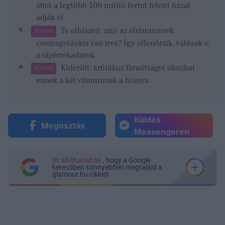
ahol a legtöbb 100 millió forint feletti házat
adják el
Te elhiszed, ami az élelmiszerek
DÍVÁNY
csomagolására van írva? Így ellenőrzik, valósak-e
a tápértékadatok
Kiderült: krónikus fáradtságot okozhat
DÍVÁNY
ennek a két vitaminnak a hiánya
Küldés
Megosztás
Messengeren
Itt állíthatod be
, hogy a Google
keresőben könnyebben megtaláld a
glamour.hu cikkeit