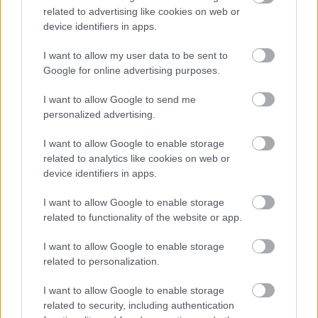
átélem az életemet, és behozom
related to advertising like cookies on web or
device identifiers in apps.
ezeket az élményeket.
I want to allow my user data to be sent to
Google for online advertising purposes.
I want to allow Google to send me
personalized advertising.
I want to allow Google to enable storage
related to analytics like cookies on web or
device identifiers in apps.
I want to allow Google to enable storage
related to functionality of the website or app.
I want to allow Google to enable storage
Szívből kívánjuk, hogy ha valóban a válás mellett
related to personalization.
döntenek, azt a legnagyobb békében és
I want to allow Google to enable storage
méltóságban teszik.
related to security, including authentication