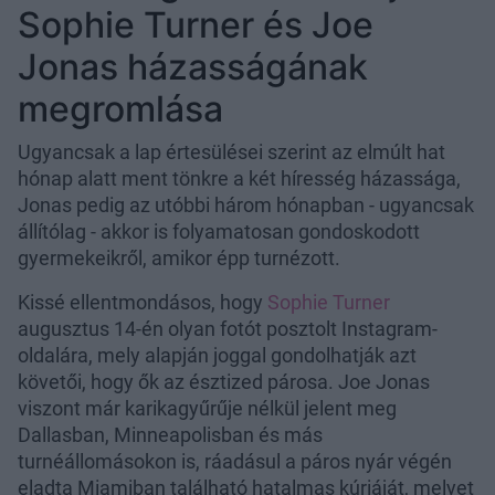
Sophie Turner és Joe
Jonas házasságának
megromlása
Ugyancsak a lap értesülései szerint az elmúlt hat
hónap alatt ment tönkre a két híresség házassága,
Jonas pedig az utóbbi három hónapban - ugyancsak
állítólag - akkor is folyamatosan gondoskodott
gyermekeikről, amikor épp turnézott.
Kissé ellentmondásos, hogy
Sophie Turner
augusztus 14-én olyan fotót posztolt Instagram-
oldalára, mely alapján joggal gondolhatják azt
követői, hogy ők az észtized párosa. Joe Jonas
viszont már karikagyűrűje nélkül jelent meg
Dallasban, Minneapolisban és más
turnéállomásokon is, ráadásul a páros nyár végén
eladta Miamiban található hatalmas kúriáját, melyet