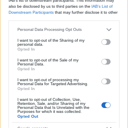
IAB’s list of downstream participants. This information may
also be disclosed by us to third parties on the
IAB’s List of
Downstream Participants
that may further disclose it to other
third parties.
Please note that this website/app uses one or more Google
Personal Data Processing Opt Outs
services and may gather and store information including but
not limited to your visit or usage behaviour. You may click to
I want to opt-out of the Sharing of my
personal data.
grant or deny consent to Google and its third-party tags to
Opted In
use your data for below specified purposes in below Google
consent section.
I want to opt-out of the Sale of my
Personal Data.
Opted In
I want to opt-out of processing my
Personal Data for Targeted Advertising.
Opted In
I want to opt-out of Collection, Use,
Retention, Sale, and/or Sharing of my
Personal Data that Is Unrelated with the
Purposes for which it was collected.
Opted Out