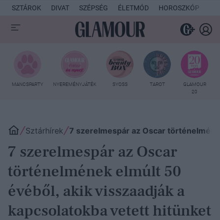
SZTÁROK
DIVAT
SZÉPSÉG
ÉLETMÓD
HOROSZKÓP
KU
MANCSPARTY
NYEREMÉNYJÁTÉK
SYOSS
TAROT
GLAMOUR
20
Sztárhírek
7 szerelmespár az Oscar történelmének 
7 szerelmespár az Oscar
történelmének elmúlt 50
évéből, akik visszaadják a
kapcsolatokba vetett hitünket