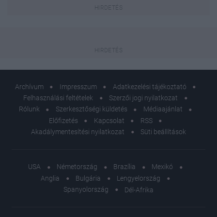
Archívum
Impresszum
Adatkezelési tájékoztató
Felhasználási feltételek
Szerzői jogi nyilatkozat
Rólunk
Szerkesztőségi küldetés
Médiaajánlat
Előfizetés
Kapcsolat
RSS
Akadálymentesítési nyilatkozat
Süti beállítások
USA
Németország
Brazília
Mexikó
Anglia
Bulgária
Lengyelország
Spanyolország
Dél-Afrika