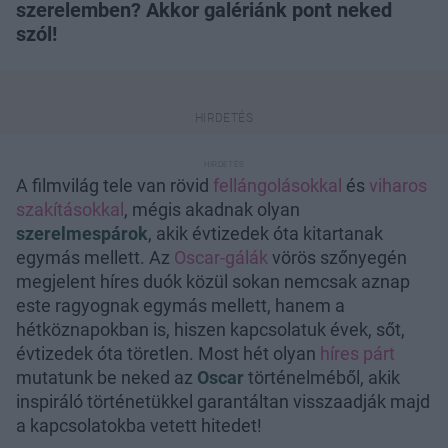
szerelemben? Akkor galériánk pont neked
szól!
A filmvilág tele van rövid
fellángolásokkal
és
viharos
szakításokkal
, mégis akadnak olyan
szerelmespárok
, akik évtizedek óta kitartanak
egymás mellett. Az
Oscar-gálák
vörös szőnyegén
megjelent híres duók közül sokan nemcsak aznap
este ragyognak egymás mellett, hanem a
hétköznapokban is, hiszen kapcsolatuk évek, sőt,
évtizedek óta töretlen. Most hét olyan
híres párt
mutatunk be neked az
Oscar
történelméből, akik
inspiráló történetükkel garantáltan visszaadják majd
a kapcsolatokba vetett hitedet!