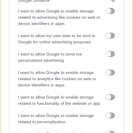
Google consents
I want to allow Google to enable storage
related to advertising like cookies on web or
device identifiers in apps.
I want to allow my user data to be sent to
Ezeket olvastad már?
Google for online advertising purposes.
I want to allow Google to send me
Ő itt Polgár Judit ritkán látott férje, 26 éve vannak
personalized advertising.
egymás mellett jóban-rosszban
I want to allow Google to enable storage
Russell Crowe nemcsak rengeteget fogyott, de
related to analytics like cookies on web or
brutálisan ki is gyúrta magát
device identifiers in apps.
Így nézett ki Letícia királyné tévébemondóként: a
I want to allow Google to enable storage
nézők mindennap láthatták, mielőtt felségül ment a
related to functionality of the website or app.
királyhoz
18 régi fotó a Sziget Fesztiválról, ami vadabb és
I want to allow Google to enable storage
related to personalization.
szebb, mint egy időutazás
Egyetlen kattintással látható, mennyi