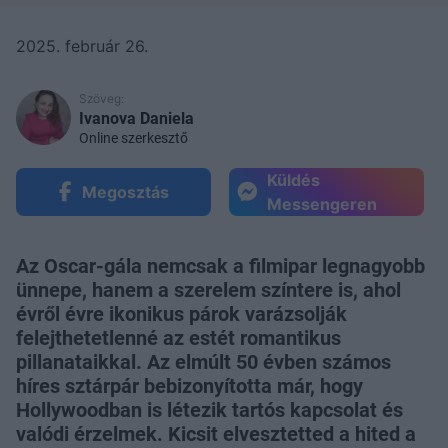
2025. február 26.
Szöveg:
Ivanova Daniela
Online szerkesztő
Küldés
Megosztás
Messengeren
Az Oscar-gála nemcsak a filmipar legnagyobb
ünnepe, hanem a szerelem színtere is, ahol
évről évre ikonikus párok varázsolják
felejthetetlenné az estét romantikus
pillanataikkal. Az elmúlt 50 évben számos
híres sztárpár bebizonyította már, hogy
Hollywoodban is létezik tartós kapcsolat és
valódi érzelmek. Kicsit elvesztetted a hited a