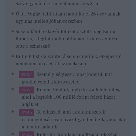
Szűz egyedül érzi magát augusztus 8-án
Ő itt Polgár Judit ritkán látott férje, 26 éve vannak
egymás mellett jóban-rosszban
Sosem látott esküvői fotókat osztott meg Emma
Roberts, a legintimebb pillanatot is közszemlére
tette a színésznő
Billie Eilish-ra szinte rá sem ismerünk, elképesztő
átalakuláson esett át az énekesnő
Személyiségteszt: most kiderül, mit
FEMINA
gondol rólad a környezeted
Ki nem találod, melyik az a 6 település,
FEMINA
ahol a legtöbb 100 millió forint feletti házat
adják el
Te elhiszed, ami az élelmiszerek
DÍVÁNY
csomagolására van írva? Így ellenőrzik, valósak-e
a tápértékadatok
Kiderült: krónikus fáradtságot okozhat
DÍVÁNY