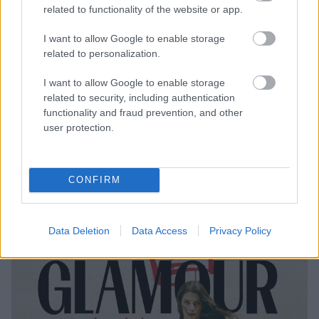
Király Linda: „Már nem az az érték,
related to functionality of the website or app.
hogy valaki vékony és szép”
I want to allow Google to enable storage
related to personalization.
„Mindig kitalál valamit, ezért is szeretem annyira a
I want to allow Google to enable storage
férjemet, mert állandóan jár valami újdonság a
related to security, including authentication
fejében. Természetesen megkérdeztem, szeretne-e
functionality and fraud prevention, and other
velem eljönni, de azt felelte, hogy legyen ez egy csajos
user protection.
este, és érezzem magamat nagyon jól.”
– zárta a
beszélgetést Tóth Vera, aki nem sokkal később
átvehette a GLAMOUR Women of the Year díjat Az
CONFIRM
év énekesnője kategóriában.
Data Deletion
Data Access
Privacy Policy