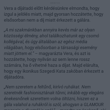
Vera a díjátadó előtt kérdésünkre elmondta, hogy
izgul a jelölés miatt, majd gyorsan hozzátette, hogy
elsősorban nem a díj miatt érkezett a gálára.
„A mi szakmánkban annyira kevés már az olyan
közösségi élmény, ahol találkozhatunk egy csomó
kollégával, és úgy általában az egész média
világában, hogy elsősorban a társasági esemény
miatt jöttem el.”
– magyarázta Vera, és azt is
hozzátette, hogy nyilván az sem lenne rossz
számára, ha ő vihetné haza a díjat. Majd elárulta,
hogy egy ikonikus Szegedi Kata zakóban érkezett a
díjátadóra.
„Nem szeretem a feltűnő, kirívó ruhákat. Nem
szeretnék fashionisztának tűnni, inkább egy elegáns
énekesnőnek szerettem volna öltözni, hiszen ez a
gála valahol a ruhákról is szól, ahogyan a GLAMOUR