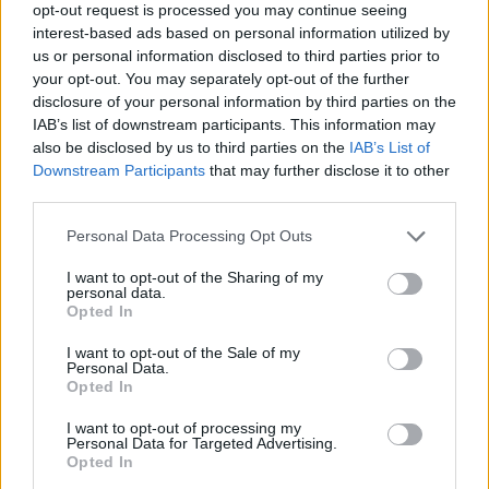
opt-out request is processed you may continue seeing
általában az utazgatásokról és az evésről szól,
interest-based ads based on personal information utilized by
ennek ellenére már nem szeretne abban a súlyban
us or personal information disclosed to third parties prior to
lenni, amiben régen volt.
your opt-out. You may separately opt-out of the further
disclosure of your personal information by third parties on the
IAB’s list of downstream participants. This information may
also be disclosed by us to third parties on the
IAB’s List of
Downstream Participants
that may further disclose it to other
third parties.
„A páromat nem érdekli ez a dolog, ő jókat főz, nála
Please note that this website/app uses one or more Google
Personal Data Processing Opt Outs
az étkezésről szól az élet. Nem zavarja ez a plusz tíz
services and may gather and store information including but
vagy a mínusz tíz kiló, ami adott esetben rajtam van.”
not limited to your visit or usage behaviour. You may click to
I want to opt-out of the Sharing of my
– magyarázta a GLAMOUR Woman of the Year
personal data.
grant or deny consent to Google and its third-party tags to
Opted In
győztes
Tóth Vera
, majd azért elárulta azt is, hogy
use your data for below specified purposes in below Google
ráparancsolt a párjára, hogy a tavasz közeledtével
consent section.
I want to opt-out of the Sale of my
Personal Data.
találjon ki neki diétás menüket is, főleg, hogy nagyon
Opted In
szereti a friss zöldségeket és gyümölcsöket.
I want to opt-out of processing my
„Azt gondolom, ilyenkor az a minimum, hogy az
Personal Data for Targeted Advertising.
Opted In
ember ilyenkor leveti a fókazsírt.” – tette hozzá