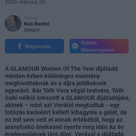
2024. március 20.
Szöveg:
Kiss Rachel
Újságíró
Küldés
Megosztás
Messengeren
A GLAMOUR Women Of The Year díjátadó
minden évben különleges esemény
meghívottaknak és a díjra jelölteknek
egyaránt. Bár Tóth Vera végül testvére, Tóth
Gabi nélkül érkezett a GLAMOUR díjátadójára,
akinek – mint azt Verától megtudtuk - egy
fotózás kedvéért kellett kihagynia a gálát, de
ez mit sem vett el annak értékéből, hogy az
aranytorkú énekesnő nyerte meg idén Az év
énekesnőjének járó díjat. Verával a díjátadó