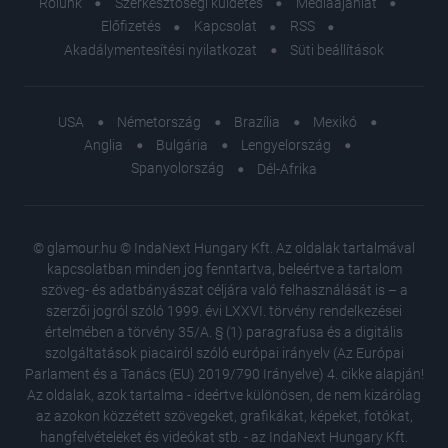
Rólunk
Szerkesztőségi küldetés
Médiaajánlat
Előfizetés
Kapcsolat
RSS
Akadálymentesítési nyilatkozat
Süti beállítások
USA
Németország
Brazília
Mexikó
Anglia
Bulgária
Lengyelország
Spanyolország
Dél-Afrika
© glamour.hu © IndaNext Hungary Kft. Az oldalak tartalmával
kapcsolatban minden jog fenntartva, beleértve a tartalom
szöveg- és adatbányászat céljára való felhasználását is – a
szerzői jogról szóló 1999. évi LXXVI. törvény rendelkezései
értelmében a törvény 35/A. § (1) paragrafusa és a digitális
szolgáltatások piacairól szóló európai irányelv (Az Európai
Parlament és a Tanács (EU) 2019/790 Irányelve) 4. cikke alapján!
Az oldalak, azok tartalma - ideértve különösen, de nem kizárólag
az azokon közzétett szövegeket, grafikákat, képeket, fotókat,
hangfelvételeket és videókat stb. - az IndaNext Hungary Kft.