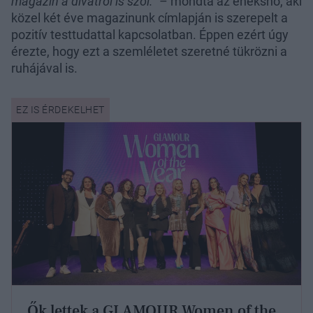
magazin a divatról is szól.”
– mondta az éneksnő, aki
közel két éve magazinunk címlapján is szerepelt a
pozitív testtudattal kapcsolatban. Éppen ezért úgy
érezte, hogy ezt a szemléletet szeretné tükrözni a
ruhájával is.
Ők lettek a GLAMOUR Women of the