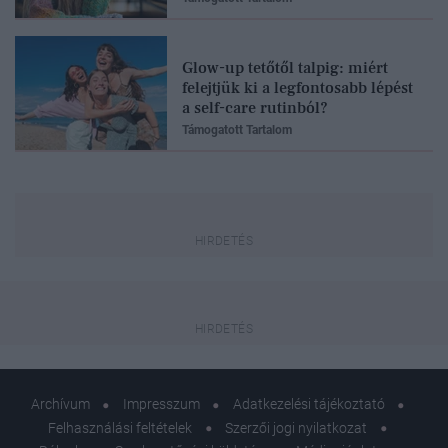
Glow-up tetőtől talpig: miért
felejtjük ki a legfontosabb lépést
a self-care rutinból?
Támogatott Tartalom
Archívum
Impresszum
Adatkezelési tájékoztató
Felhasználási feltételek
Szerzői jogi nyilatkozat