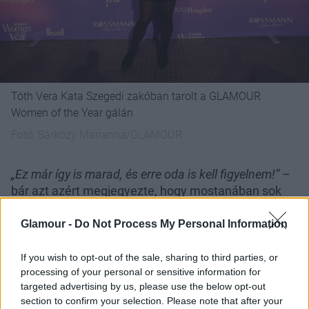
Tóth Vera Kata Szegedi zakóban tarolt a GLAMOUR
Women of the Year gálán
Fotó:
Sárközy Marianna/GLAMOUR
„Ez már így is marad, és erre oda is kell figyelnem!”
–
bár azt azért megjegyezte, hogy mostanában sok
mindent nem tesz ennek érdekében.
„Van olyan
időszak, amikor nagyon sokat dolgozom, és nagyon
Glamour -
Do Not Process My Personal Information
odafigyelek a súlyomra, majd utána már annyira szét
szadizom magamat, hogy egyszerűen elengedek
If you wish to opt-out of the sale, sharing to third parties, or
processing of your personal or sensitive information for
mindent, és utána hónapokig nem érdekel, mit eszem
targeted advertising by us, please use the below opt-out
és hány kiló vagyok.”
– magyarázta az énekesnő, aki
section to confirm your selection. Please note that after your
azt is megjegyezte, hogy a január és február nála