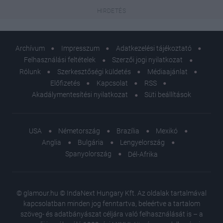
Archívum
Impresszum
Adatkezelési tájékoztató
Felhasználási feltételek
Szerzői jogi nyilatkozat
Rólunk
Szerkesztőségi küldetés
Médiaajánlat
Előfizetés
Kapcsolat
RSS
Akadálymentesítési nyilatkozat
Süti beállítások
USA
Németország
Brazília
Mexikó
Anglia
Bulgária
Lengyelország
Spanyolország
Dél-Afrika
© glamour.hu © IndaNext Hungary Kft. Az oldalak tartalmával
kapcsolatban minden jog fenntartva, beleértve a tartalom
szöveg- és adatbányászat céljára való felhasználását is – a