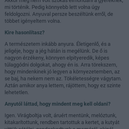
Akkor még nem volt szokás elmondani a gyereknek,
mi történik. Pedig könnyebb lett volna úgy
feldolgozni. Anyuval persze beszéltünk erről, de
többet igényeltem volna.
Kire hasonlítasz?
A természetem inkább anyura. Életigenlő, és a
jeligéje, hogy a jég hátán is megélünk. De ő is
nagyon érzékeny, könnyen elpityeredik, képes
túlaggódni dolgokat, ahogy én is. Arra törekszem,
hogy mindenkinek jó legyen a környezetemben, az
se baj, ha nekem nem az. Tökéletességre vágytam.
Aztán amikor anya lettem, rájöttem, hogy ez szinte
lehetetlen.
Anyutól láttad, hogy mindent meg kell oldani?
Igen. Virágboltja volt, áruért mentünk, melóztunk,
kitakarítottunk, rendben tartottuk a kertet, a kutyát