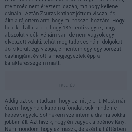
mert még nem éreztem igazán, mit hogy kellene
csinálni. Aztán Zsurzs Katihoz jöttem vissza, és
általa rájöttem arra, hogy mi passzol hozzám. Hogy
bele kell állni abba, hogy 185 centi vagyok, hogy
abszolút vidéki vénám van, de nem vagyok egy
elveszett valaki, tehát meg tudok csinálni dolgokat.
Jól sikerült egy vizsga, elmentem egy-egy sorozat
castingjára, és ott is megjegyeztek épp a
karakterességem miatt.
Addig azt sem tudtam, hogy ez mit jelent. Most már
érzem hogy ha elkapom a fonalat, sok mindenre
képes vagyok. Sőt nekem szerintem a dráma sokkal
jobban áll. Azt hiszik, hogy én vagyok a poénos lány.
Nem mondom, hogy ez maszk, de azért a háttérben