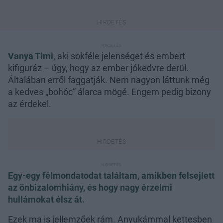
Vanya Timi
, aki sokféle jelenséget és embert
kifiguráz – úgy, hogy az ember jókedvre derül.
Általában erről faggatják. Nem nagyon láttunk még
a kedves „bohóc” álarca mögé. Engem pedig bizony
az érdekel.
Egy-egy félmondatodat találtam, amikben felsejlett
az önbizalomhiány, és hogy nagy érzelmi
hullámokat élsz át.
Ezek ma is jellemzőek rám. Anyukámmal kettesben