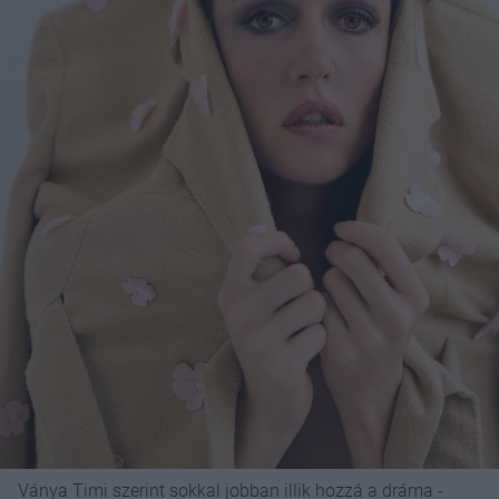
Ványa Timi szerint sokkal jobban illik hozzá a dráma -