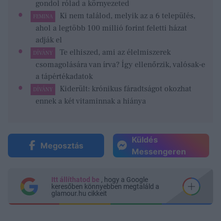
gondol rólad a környezeted
Ki nem találod, melyik az a 6 település,
FEMINA
ahol a legtöbb 100 millió forint feletti házat
adják el
Te elhiszed, ami az élelmiszerek
DÍVÁNY
csomagolására van írva? Így ellenőrzik, valósak-e
a tápértékadatok
Kiderült: krónikus fáradtságot okozhat
DÍVÁNY
ennek a két vitaminnak a hiánya
Küldés
Megosztás
Messengeren
Itt állíthatod be
, hogy a Google
keresőben könnyebben megtaláld a
glamour.hu cikkeit