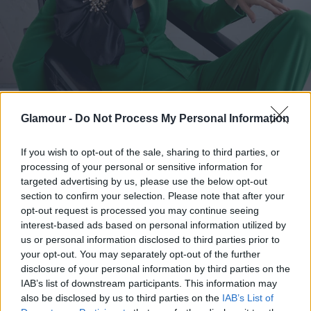
Glamour -
Do Not Process My Personal Information
If you wish to opt-out of the sale, sharing to third parties, or
processing of your personal or sensitive information for
targeted advertising by us, please use the below opt-out
section to confirm your selection. Please note that after your
opt-out request is processed you may continue seeing
interest-based ads based on personal information utilized by
us or personal information disclosed to third parties prior to
your opt-out. You may separately opt-out of the further
Vanya Timi identitásának fontos meghatározó eleme a
disclosure of your personal information by third parties on the
vidék - Blézer, nadrág és szandál ZARA, Bross MILLAAS
IAB’s list of downstream participants. This information may
also be disclosed by us to third parties on the
IAB’s List of
FASHION