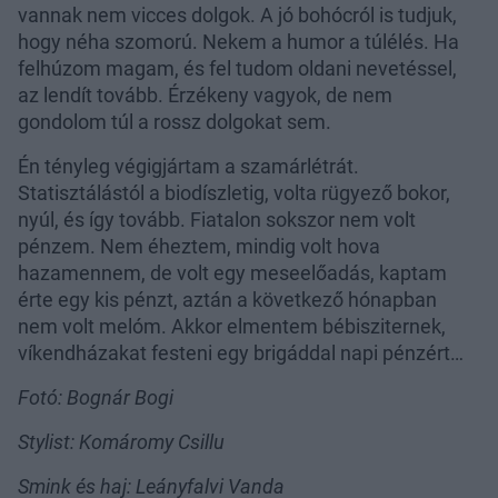
vannak nem vicces dolgok. A jó bohócról is tudjuk,
hogy néha szomorú. Nekem a humor a túlélés. Ha
felhúzom magam, és fel tudom oldani nevetéssel,
az lendít tovább. Érzékeny vagyok, de nem
gondolom túl a rossz dolgokat sem.
Én tényleg végigjártam a szamárlétrát.
Statisztálástól a biodíszletig, volta rügyező bokor,
nyúl, és így tovább. Fiatalon sokszor nem volt
pénzem. Nem éheztem, mindig volt hova
hazamennem, de volt egy meseelőadás, kaptam
érte egy kis pénzt, aztán a következő hónapban
nem volt melóm. Akkor elmentem bébisziternek,
víkendházakat festeni egy brigáddal napi pénzért…
Fotó: Bognár Bogi
Stylist: Komáromy Csillu
Smink és haj: Leányfalvi Vanda