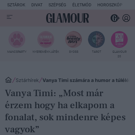
SZTÁROK
DIVAT
SZÉPSÉG
ÉLETMÓD
HOROSZKÓP
KU
MANCSPARTY
NYEREMÉNYJÁTÉK
SYOSS
TAROT
GLAMOUR
20
Sztárhírek
Vanya Timi számára a humor a túlélés
Vanya Timi: „Most már
érzem hogy ha elkapom a
fonalat, sok mindenre képes
vagyok”