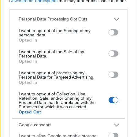
Downstream Participants
that may further disclose it to other
Fotó:
Bognár Bogi/GLAMOUR
third parties.
Please note that this website/app uses one or more Google
Personal Data Processing Opt Outs
Hogy kezdtél modellkedni?
services and may gather and store information including but
not limited to your visit or usage behaviour. You may click to
I want to opt-out of the Sharing of my
Anyuval megállítottak minket az utcán itt Pesten,
personal data.
grant or deny consent to Google and its third-party tags to
Opted In
hogy ez a kislány milyen szép magas, eljönne-e egy
use your data for below specified purposes in below Google
válogatásra, mire ő igent mondott. Nem voltam
consent section.
I want to opt-out of the Sale of my
Personal Data.
kiváló tanuló, igazából nem is nagyon érdekelt
Opted In
semmi, és kitaláltuk, hogy megpróbálom a
„színészkedést”, ahogy mifelénk hívták.
I want to opt-out of processing my
Personal Data for Targeted Advertising.
Szécsényben, húsz évvel ezelőtt az, hogy a gyerek
Opted In
színész lesz, jól hangzott, de azért aztán majd
biztosan dolgozik valami normálisat is, tudod.
I want to opt-out of Collection, Use,
Retention, Sale, and/or Sharing of my
Personal Data that Is Unrelated with the
De nem vettek fel. Nagyon rosszul éreztem magam
Purposes for which it was collected.
Opted Out
a felvételin, már az épületbe belépve görcsbe
rándult a gyomrom. Azt láttam, hogy mindenki
Google consents
Csehovval a hóna alatt jön-megy, szimatszatyorral,
lilára festett hajjal, nagy sállal a nyakában. Én meg
I want to allow Google to enable storage