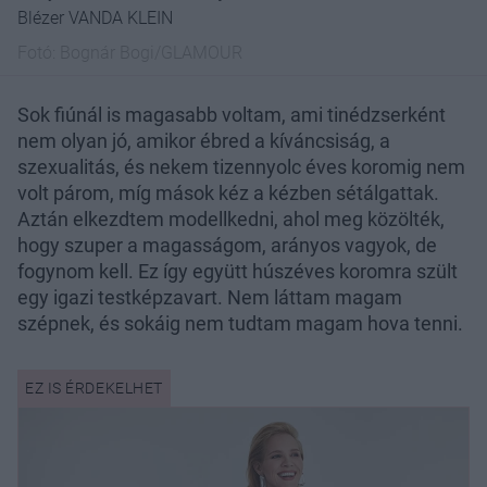
Blézer VANDA KLEIN
Fotó:
Bognár Bogi/GLAMOUR
Sok fiúnál is magasabb voltam, ami tinédzserként
nem olyan jó, amikor ébred a kíváncsiság, a
szexualitás, és nekem tizennyolc éves koromig nem
volt párom, míg mások kéz a kézben sétálgattak.
Aztán elkezdtem modellkedni, ahol meg közölték,
hogy szuper a magasságom, arányos vagyok, de
fogynom kell. Ez így együtt húszéves koromra szült
egy igazi testképzavart. Nem láttam magam
szépnek, és sokáig nem tudtam magam hova tenni.