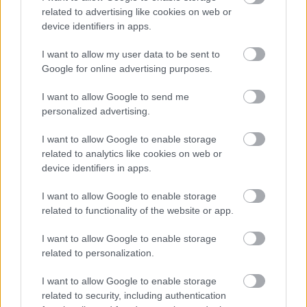
jöttem a kis fehér blúzomban. Borzasztóan kínosan
related to advertising like cookies on web or
device identifiers in apps.
mondtam a verset, a monológot, és nem sikerült jól.
Nem éreztem nagy kudarcnak, mert tényleg nem
I want to allow my user data to be sent to
sugároztam, hogy művészalkat vagyok. Felvételi
Google for online advertising purposes.
után hazamentem, öszszesöpörtem az udvart,
tettem a dolgom, ahogy szoktam.
I want to allow Google to send me
personalized advertising.
I want to allow Google to enable storage
related to analytics like cookies on web or
device identifiers in apps.
I want to allow Google to enable storage
related to functionality of the website or app.
I want to allow Google to enable storage
related to personalization.
I want to allow Google to enable storage
related to security, including authentication