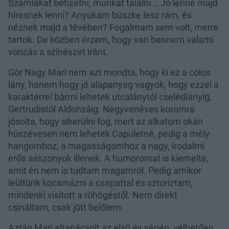
Számlákat befizetni, munkát találni... Jó lenne majd
híresnek lenni? Anyukám büszke lesz rám, és
néznek majd a tévében? Fogalmam sem volt, merre
tartok. De közben érzem, hogy van bennem valami
vonzás a színészet iránt.
Gór Nagy Mari nem azt mondta, hogy ki ez a colos
lány, hanem hogy jó alapanyag vagyok, hogy ezzel a
karakterrel bármi lehetek utcalánytól cselédlányig,
Gertrudistól Aldonzáig. Negyvenéves koromra
jósolta, hogy sikerülni fog, mert az alkatom okán
húszévesen nem lehetek Capuletné, pedig a mély
hangomhoz, a magasságomhoz a nagy, irodalmi
erős asszonyok illenek. A humoromat is kiemelte,
amit én nem is tudtam magamról. Pedig amikor
leültünk kocsmázni a csapattal és sztoriztam,
mindenki visított a röhögéstől. Nem direkt
csináltam, csak jött belőlem.
Aztán Mari eltanácsolt az első év végén, vélhetően,