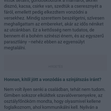
vittük sétálni, gondoskodtunk a mamáról, akinél
disznó, kacsa, csirke van, szedtük a cseresznyét a
fáról, emellett pedig elkezdtem vonzódni a
versekhez. Mindig szerettem beszélgetni, szívesen
meghallgattam az embereket, akár az idős néniket
az utcánkban. Ez a kettősség nem tudatos, de
bennem él a bohém színészi énem, és az egyszerű
parasztlány –nehéz ebben az egyensúlyt
megtalálni.
Honnan, kitől jött a vonzódás a színjátszás iránt?
Nem volt ilyen senki a családban, tehát nem tudom.
Gimiben sokszor elküldtek szavalóversenyekre, az
osztályfőnököm mondta, hogy olyasmivel kellene
foglalkoznom, ahol kommunikálni kell. Nyilván a