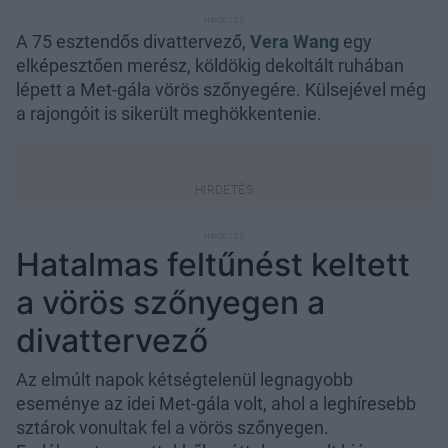
A 75 esztendős divattervező,
Vera Wang
egy
elképesztően merész, köldökig dekoltált ruhában
lépett a Met-gála vörös szőnyegére. Külsejével még
a rajongóit is sikerült meghökkentenie.
Hatalmas feltűnést keltett
a vörös szőnyegen a
divattervező
Az elmúlt napok kétségtelenül legnagyobb
eseménye az idei Met-gála volt, ahol a leghíresebb
sztárok vonultak fel a vörös szőnyegen.