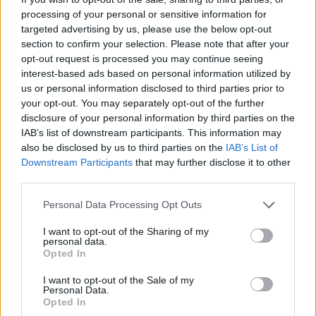
processing of your personal or sensitive information for
targeted advertising by us, please use the below opt-out
section to confirm your selection. Please note that after your
opt-out request is processed you may continue seeing
interest-based ads based on personal information utilized by
us or personal information disclosed to third parties prior to
+ 2
your opt-out. You may separately opt-out of the further
disclosure of your personal information by third parties on the
IAB’s list of downstream participants. This information may
also be disclosed by us to third parties on the
IAB’s List of
Pamela Anderson brutálisan rövid
Downstream Participants
that may further disclose it to other
hajjal érkezett a Met-gálára, és nem is
third parties.
akárki ez a sármos fiatal férfi mellette
Please note that this website/app uses one or more Google
Personal Data Processing Opt Outs
services and may gather and store information including but
not limited to your visit or usage behaviour. You may click to
I want to opt-out of the Sharing of my
personal data.
Nem nyerte el az internet
grant or deny consent to Google and its third-party tags to
Opted In
use your data for below specified purposes in below Google
tetszését
consent section.
I want to opt-out of the Sale of my
Personal Data.
Opted In
Az esemény után az X-et el is lepték a csodálkozó