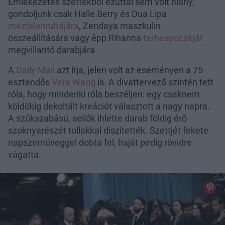
Emlékezetes szettekből ezúttal sem volt hiány,
gondoljunk csak Halle Berry és Dua Lipa
meztelenruhájára
, Zendaya maszkulin
összeállítására vagy épp Rihanna
terhespocakját
megvillantó darabjára.
A
Daily Mail
azt írja, jelen volt az eseményen a 75
esztendős
Vera Wang
is. A divattervező szintén tett
róla, hogy mindenki róla beszéljen: egy csaknem
köldökig dekoltált kreációt választott a nagy napra.
A szűkszabású, sellők ihlette darab földig érő
szoknyarészét tollakkal díszítették. Szettjét fekete
napszemüveggel dobta fel, haját pedig rövidre
vágatta.