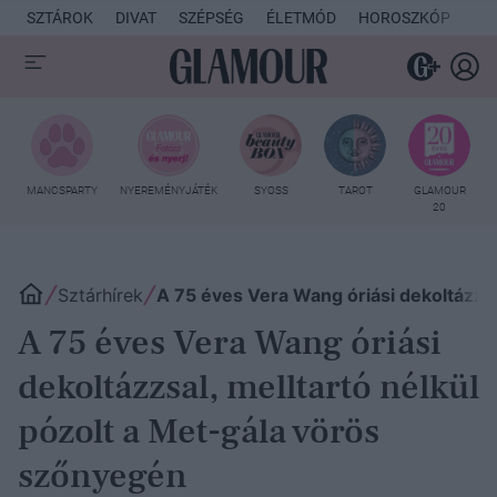
SZTÁROK
DIVAT
SZÉPSÉG
ÉLETMÓD
HOROSZKÓP
KU
MANCSPARTY
NYEREMÉNYJÁTÉK
SYOSS
TAROT
GLAMOUR
20
Sztárhírek
A 75 éves Vera Wang óriási dekoltázzsa
A 75 éves Vera Wang óriási
dekoltázzsal, melltartó nélkül
pózolt a Met-gála vörös
szőnyegén