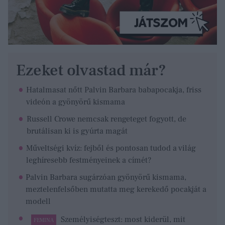
Ezeket olvastad már?
Hatalmasat nőtt Palvin Barbara babapocakja, friss
videón a gyönyörű kismama
Russell Crowe nemcsak rengeteget fogyott, de
brutálisan ki is gyúrta magát
Műveltségi kvíz: fejből és pontosan tudod a világ
leghíresebb festményeinek a címét?
Palvin Barbara sugárzóan gyönyörű kismama,
meztelenfelsőben mutatta meg kerekedő pocakját a
modell
Személyiségteszt: most kiderül, mit
FEMINA