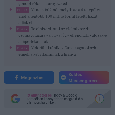
gondol rólad a környezeted
Ki nem találod, melyik az a 6 település,
FEMINA
ahol a legtöbb 100 millió forint feletti házat
adják el
Te elhiszed, ami az élelmiszerek
DÍVÁNY
csomagolására van írva? Így ellenőrzik, valósak-e
a tápértékadatok
Kiderült: krónikus fáradtságot okozhat
DÍVÁNY
ennek a két vitaminnak a hiánya
Küldés
Megosztás
Messengeren
Itt állíthatod be
, hogy a Google
keresőben könnyebben megtaláld a
glamour.hu cikkeit