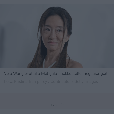
Vera Wang ezúttal a Met-gálán hökkentette meg rajongóit
Fotó:
Kristina Bumphrey / Contributor / Getty Images