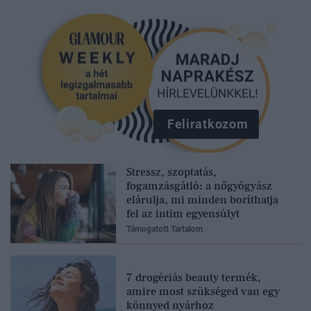
Feliratkozom
Stressz, szoptatás,
fogamzásgátló: a nőgyógyász
elárulja, mi minden boríthatja
fel az intim egyensúlyt
Támogatott Tartalom
7 drogériás beauty termék,
amire most szükséged van egy
könnyed nyárhoz