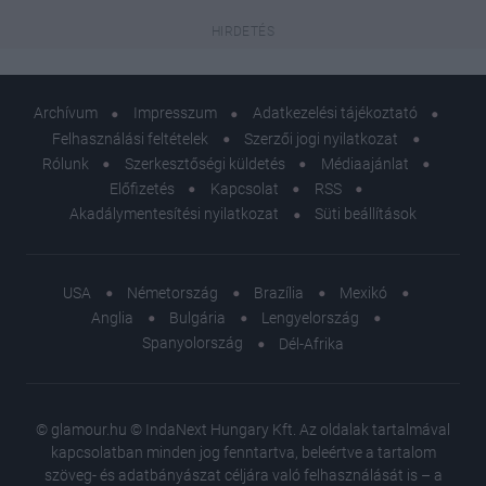
Archívum
Impresszum
Adatkezelési tájékoztató
Felhasználási feltételek
Szerzői jogi nyilatkozat
Rólunk
Szerkesztőségi küldetés
Médiaajánlat
Előfizetés
Kapcsolat
RSS
Akadálymentesítési nyilatkozat
Süti beállítások
USA
Németország
Brazília
Mexikó
Anglia
Bulgária
Lengyelország
Spanyolország
Dél-Afrika
© glamour.hu © IndaNext Hungary Kft. Az oldalak tartalmával
kapcsolatban minden jog fenntartva, beleértve a tartalom
szöveg- és adatbányászat céljára való felhasználását is – a