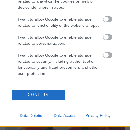
related to analytics like cookies on web or
korából legalább két évtizedet is letagadhatna.
device identifiers in apps.
I want to allow Google to enable storage
related to functionality of the website or app.
I want to allow Google to enable storage
related to personalization.
I want to allow Google to enable storage
related to security, including authentication
functionality and fraud prevention, and other
user protection.
CONFIRM
Data Deletion
Data Access
Privacy Policy