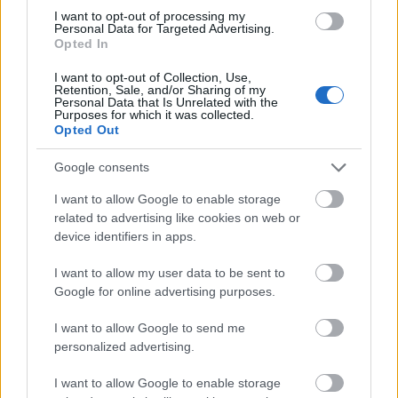
kommentek.
„Mi történt Vera Wanggal?"
-
I want to opt-out of processing my
kérdezgették többen.
„Rég nem láttam Vera Wangot.
Personal Data for Targeted Advertising.
Opted In
Most szinte rá sem ismertem.", „Utána kellett
néznem, mert azt hittem, a kép mesterséges
I want to opt-out of Collection, Use,
Retention, Sale, and/or Sharing of my
intelligencia segítségével készült. De nem.", „Ez
Personal Data that Is Unrelated with the
eléggé elszomorító. Pont tőle nem vártam ilyet,
Purposes for which it was collected.
Opted Out
akinek mindig kifogástalan volt a megjelenése."
- írták
a hozzászólók.
Google consents
Akár két évtizedet is
I want to allow Google to enable storage
related to advertising like cookies on web or
letagadhatna a korából
device identifiers in apps.
Nem ez az első eset egyébként, hogy Vera Wang, a
I want to allow my user data to be sent to
menyasszonyi ruhák királynője
, meghökkentette a
Google for online advertising purposes.
rajongóit, legutóbb februárban keltett hatalmas
I want to allow Google to send me
feltűnést, amikor gyakorlatilag egy szál
melltartóban
personalized advertising.
lépett a BAFTA-díjátadó vörös szőnyegére. Sőt
tavaly születésnapján még egy
fürdőruhás
fotót is
I want to allow Google to enable storage
posztolt magáról a közösségi oldalon. Kétségtelen,