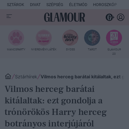
SZTÁROK
DIVAT
SZÉPSÉG
ÉLETMÓD
HOROSZKÓP
KU
MANCSPARTY
NYEREMÉNYJÁTÉK
SYOSS
TAROT
GLAMOUR
20
Sztárhírek
Vilmos herceg barátai kitálaltak, ezt g
Vilmos herceg barátai
kitálaltak: ezt gondolja a
trónörökös Harry herceg
botrányos interjújáról