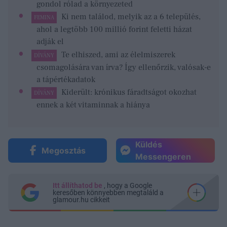
gondol rólad a környezeted
Ki nem találod, melyik az a 6 település,
FEMINA
ahol a legtöbb 100 millió forint feletti házat
adják el
Te elhiszed, ami az élelmiszerek
DÍVÁNY
csomagolására van írva? Így ellenőrzik, valósak-e
a tápértékadatok
Kiderült: krónikus fáradtságot okozhat
DÍVÁNY
ennek a két vitaminnak a hiánya
Küldés
Megosztás
Messengeren
Itt állíthatod be
, hogy a Google
keresőben könnyebben megtaláld a
glamour.hu cikkeit