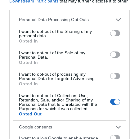
Downstream Participants
that may further disclose it to other
tovább a szakadék Harry herceg és
third parties.
Károly király között: Meghan Markle
Please note that this website/app uses one or more Google
Personal Data Processing Opt Outs
követte el ezt az óriási hibát
services and may gather and store information including but
not limited to your visit or usage behaviour. You may click to
I want to opt-out of the Sharing of my
personal data.
grant or deny consent to Google and its third-party tags to
Opted In
A közlemény szerint „
a bíróságok mindezen
use your data for below specified purposes in below Google
kérdéseket többször és alaposan megvizsgálták, és
consent section.
I want to opt-out of the Sale of my
minden alkalommal ugyanarra a következtetésre
Personal Data.
Opted In
jutottak
”, a családi szakítással kapcsolatos
állításokat azonban nem kommentálták. Az is
I want to opt-out of processing my
beszédes, hogy az interjú megjelenése óta Vilmos
Personal Data for Targeted Advertising.
Opted In
herceg, Károly király és más magas rangú királyi
családtagok folytatták nyilvános feladataikat, ezzel
I want to opt-out of Collection, Use,
Retention, Sale, and/or Sharing of my
egységes frontot képviselve. Ez a stratégia sokak
Personal Data that Is Unrelated with the
szerint azt a célt szolgálja, hogy minimalizálják a
Purposes for which it was collected.
Opted Out
botrány hatását, és megőrizzék a monarchia
stabilitását.
Google consents
Forrás:
Express
I want to allow Google to enable storage