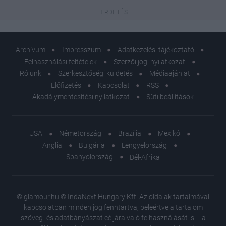
Archívum
Impresszum
Adatkezelési tájékoztató
Felhasználási feltételek
Szerzői jogi nyilatkozat
Rólunk
Szerkesztőségi küldetés
Médiaajánlat
Előfizetés
Kapcsolat
RSS
Akadálymentesítési nyilatkozat
Süti beállítások
USA
Németország
Brazília
Mexikó
Anglia
Bulgária
Lengyelország
Spanyolország
Dél-Afrika
© glamour.hu © IndaNext Hungary Kft. Az oldalak tartalmával
kapcsolatban minden jog fenntartva, beleértve a tartalom
szöveg- és adatbányászat céljára való felhasználását is – a