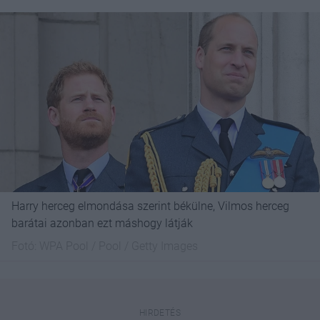
Harry herceg elmondása szerint békülne, Vilmos herceg
barátai azonban ezt máshogy látják
Fotó:
WPA Pool / Pool / Getty Images