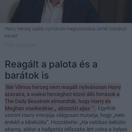
Harry herceg újabb nyilvános megszólalása ismét botrányt
kavart
Fotó:
Northfoto
Reagált a palota és a
barátok is
Bár Vilmos herceg nem reagált nyilvánosan Harry
szavaira, a walesi herceghez közel álló források a
The Daily Beastnek elmondták, hogy Harry és
Meghan viselkedése „
abszolút aljas
”.
Egyikük
szerint Harry interjúja világosan mutatja, hogy „
nem
érdekli a kibékülés
”. Hozzátette: „
Ha valóban békülni
akarna, akkor a hallgatás időszaka lett volna a helyes