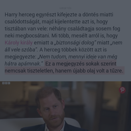
Harry herceg egyrészt kifejezte a döntés miatti
csalódottságát, majd kijelentette azt is, hogy
tisztában van vele: néhány családtagja sosem fog
neki megbocsátani. Mi több, mesélt arról is, hogy
Károly király
emiatt a
„biztonsági dolog”
miatt
„nem
áll vele szóba”.
A herceg többek között azt is
megjegyezte: „
Nem tudom, mennyi ideje van még
hátra apámnak.
”
Ez a megjegyzés sokak szerint
nemcsak tiszteletlen, hanem újabb olaj volt a tűzre.