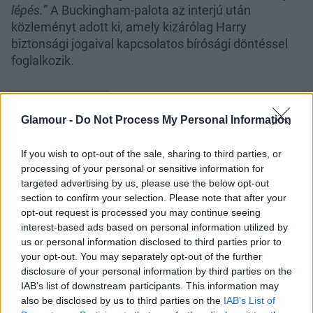
lépés.
” A Buckingham-palota az interjú után
közleményt adott ki, amely kizárólag Harry
biztonsági jogaival kapcsolatos bírósági döntéssel
foglalkozik.
Glamour -
Do Not Process My Personal Information
If you wish to opt-out of the sale, sharing to third parties, or
processing of your personal or sensitive information for
targeted advertising by us, please use the below opt-out
section to confirm your selection. Please note that after your
opt-out request is processed you may continue seeing
interest-based ads based on personal information utilized by
us or personal information disclosed to third parties prior to
your opt-out. You may separately opt-out of the further
disclosure of your personal information by third parties on the
IAB’s list of downstream participants. This information may
Egyetlen szó miatt mélyülhetett
also be disclosed by us to third parties on the
IAB’s List of