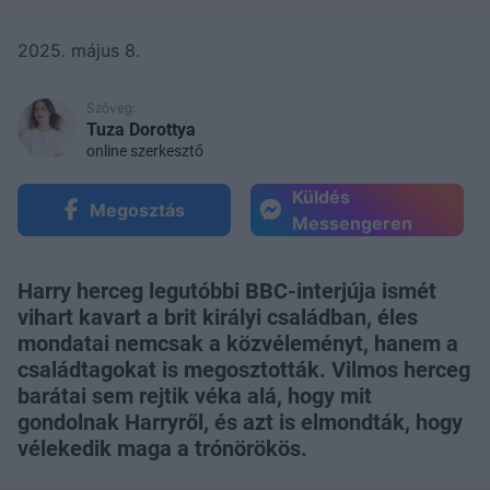
2025. május 8.
Szöveg:
Tuza Dorottya
online szerkesztő
Küldés
Megosztás
Messengeren
Harry herceg legutóbbi BBC-interjúja ismét
vihart kavart a brit királyi családban, éles
mondatai nemcsak a közvéleményt, hanem a
családtagokat is megosztották. Vilmos herceg
barátai sem rejtik véka alá, hogy mit
gondolnak Harryről, és azt is elmondták, hogy
vélekedik maga a trónörökös.