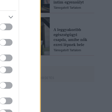
intim egyensúlyt
Támogatott Tartalom
A leggyakoribb
egészségügyi
csapda, amibe nők
ezrei lépnek bele
Támogatott Tartalom