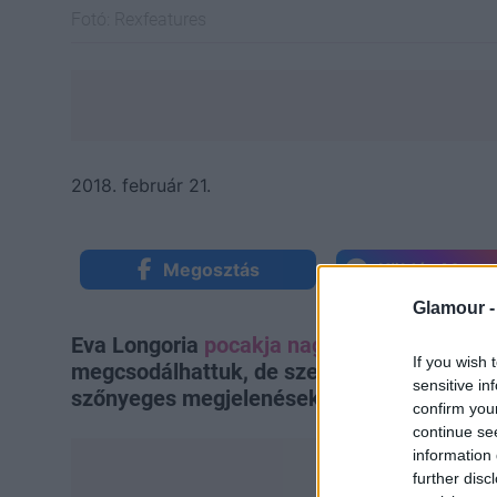
Fotó:
Rexfeatures
2018. február 21.
Megosztás
Küldés Mess
Glamour 
Eva Longoria
pocakja nagyon szépen kerek
If you wish 
megcsodálhattuk, de szerencsére
terhessé
sensitive in
szőnyeges megjelenésekkel.
confirm you
continue se
information 
further disc