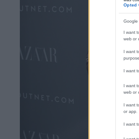
Opted 
Google 
I want t
web or d
I want t
purpose
I want 
I want t
web or d
I want t
or app.
I want t
I want t