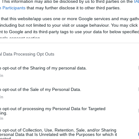
. This information may also be disclosed by us to third parties on the
IA
Participants
that may further disclose it to other third parties.
 that this website/app uses one or more Google services and may gath
including but not limited to your visit or usage behaviour. You may click 
 to Google and its third-party tags to use your data for below specifi
ogle consent section.
 azért mert szenzációsan néz ki a
l Data Processing Opt Outs
pkeruhákat
viselni, hanem azért mert
 mint amikben alszunk. Ez lehetett Eva
o opt-out of the Sharing of my personal data.
lószínű, hiszen a 42 éves várandós
In
 és hozzá illő hosszú köntösben.
o opt-out of the Sale of my Personal Data.
In
to opt-out of processing my Personal Data for Targeted
ing.
In
o opt-out of Collection, Use, Retention, Sale, and/or Sharing
ersonal Data that Is Unrelated with the Purposes for which it
lected.