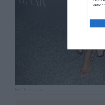
authenti
Fotó:
Rexfeatures