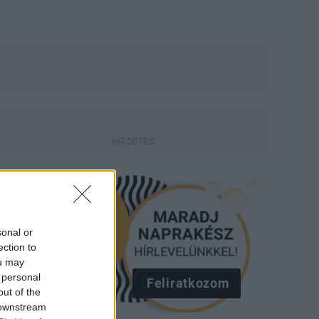
sonal or
ection to
ou may
 personal
Feliratkozom
out of the
 downstream