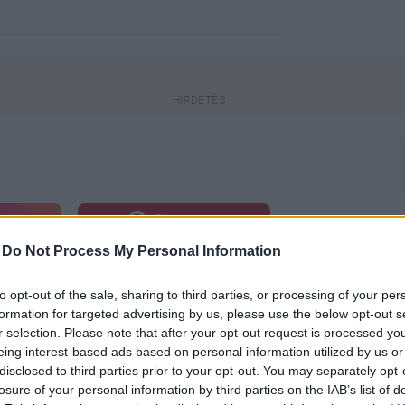
engeren
Pinterest
-
Do Not Process My Personal Information
edik
, ezt már több alkalommal is
to opt-out of the sale, sharing to third parties, or processing of your per
ge alatt sem hagy fel
a vörös
formation for targeted advertising by us, please use the below opt-out s
r selection. Please note that after your opt-out request is processed y
eing interest-based ads based on personal information utilized by us or
disclosed to third parties prior to your opt-out. You may separately opt-
losure of your personal information by third parties on the IAB’s list of