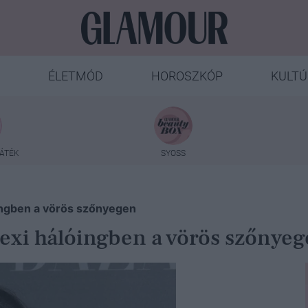
ÉLETMÓD
HOROSZKÓP
KULTÚ
ÁTÉK
SYOSS
ingben a vörös szőnyegen
exi hálóingben a vörös szőnye