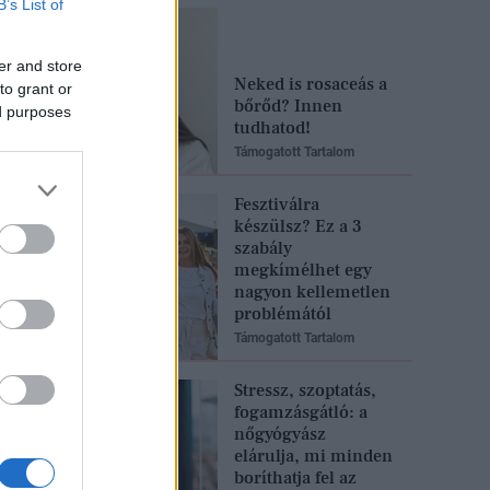
B’s List of
er and store
Neked is rosaceás a
to grant or
bőrőd? Innen
ed purposes
tudhatod!
Támogatott Tartalom
Fesztiválra
készülsz? Ez a 3
szabály
megkímélhet egy
nagyon kellemetlen
problémától
Támogatott Tartalom
Stressz, szoptatás,
fogamzásgátló: a
nőgyógyász
elárulja, mi minden
boríthatja fel az