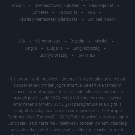
Rólunk
Szerkesztőségi küldetés
Médiaajánlat
Előfizetés
Kapcsolat
RSS
Akadálymentesítési nyilatkozat
Süti beállítások
USA
Németország
Brazília
Mexikó
Anglia
Bulgária
Lengyelország
Spanyolország
Dél-Afrika
© glamour.hu © IndaNext Hungary Kft. Az oldalak tartalmával
kapcsolatban minden jog fenntartva, beleértve a tartalom
szöveg- és adatbányászat céljára való felhasználását is – a
szerzői jogról szóló 1999. évi LXXVI. törvény rendelkezései
értelmében a törvény 35/A. § (1) paragrafusa és a digitális
szolgáltatások piacairól szóló európai irányelv (Az Európai
Parlament és a Tanács (EU) 2019/790 Irányelve) 4. cikke alapján!
Az oldalak, azok tartalma - ideértve különösen, de nem kizárólag
az azokon közzétett szövegeket, grafikákat, képeket, fotókat,