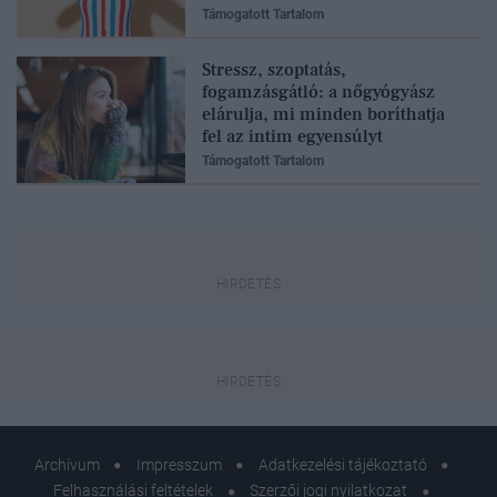
Támogatott Tartalom
Stressz, szoptatás,
fogamzásgátló: a nőgyógyász
elárulja, mi minden boríthatja
fel az intim egyensúlyt
Támogatott Tartalom
Archívum
Impresszum
Adatkezelési tájékoztató
Felhasználási feltételek
Szerzői jogi nyilatkozat