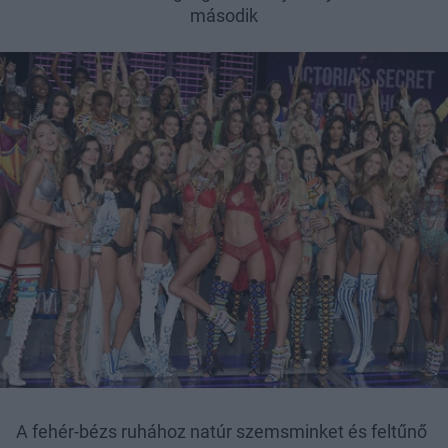
második
A fehér-bézs ruhához natúr szemsminket és feltűnő