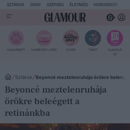
SZTÁROK
DIVAT
SZÉPSÉG
ÉLETMÓD
HOROSZKÓP
KU
MANCSPARTY
NYEREMÉNYJÁTÉK
SYOSS
TAROT
GLAMOUR
20
Sztárok
Beyoncé meztelenruhája örökre beleéget
Beyoncé meztelenruhája
örökre beleégett a
retinánkba