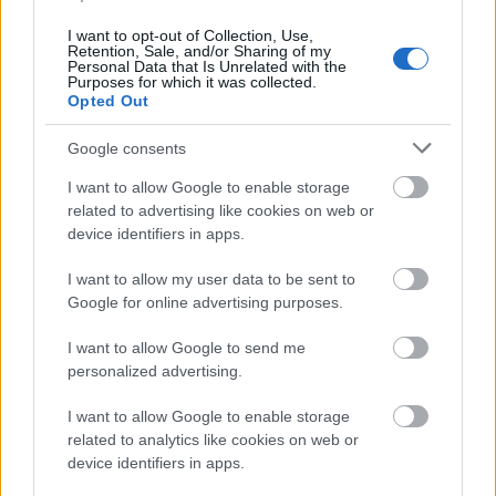
ahelyett, hogy látványosan ünnepelne, gyakran leül
I want to opt-out of Collection, Use,
és
meditációs
pózt vesz fel.
Retention, Sale, and/or Sharing of my
Personal Data that Is Unrelated with the
Purposes for which it was collected.
Opted Out
Google consents
I want to allow Google to enable storage
related to advertising like cookies on web or
device identifiers in apps.
I want to allow my user data to be sent to
Google for online advertising purposes.
I want to allow Google to send me
personalized advertising.
I want to allow Google to enable storage
related to analytics like cookies on web or
Erling Haaland abszolút címlapra illő mosollyal ünnepelte
device identifiers in apps.
Norvégia 2-1-es diadalát Elefántcsontpart ellen a 2026-os