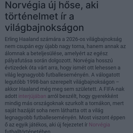
Norvégia új hőse, aki
történelmet ír a
világbajnokságon
Erling Haaland számára a 2026-os világbajnokság
nem csupán egy újabb nagy torna, hanem annak az
álomnak a beteljesülése, amelyért az egész
pályafutása során dolgozott. Norvégia hosszú
évtizedek óta várt arra, hogy ismét ott lehessen a
világ legnagyobb futballeseményén. A válogatott
legutóbb 1998-ban szerepelt világbajnokságon –
akkor Haaland még meg sem született. A FIFA-nak
adott
interjújában
arról beszélt, hogy gyerekként
mindig más országoknak szurkolt a tornákon, mert
saját hazáját soha nem láthatta ott a világ
legnagyobb futballeseményén. Most viszont éppen
ő az egyik játékos, aki új fejezetet ír
Norvégia
futballtörténetében.