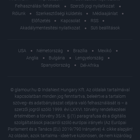
Felhasználási feltételek
Szerzői jogi nyilatkozat
Rólunk
Szerkesztőségi küldetés
Médiaajánlat
Előfizetés
Kapcsolat
RSS
Akadálymentesítési nyilatkozat
Süti beállítások
USA
Németország
Brazília
Mexikó
Anglia
Bulgária
Lengyelország
Spanyolország
Dél-Afrika
© glamour.hu © IndaNext Hungary Kft. Az oldalak tartalmával
kapcsolatban minden jog fenntartva, beleértve a tartalom
szöveg- és adatbányászat céljára való felhasználását is – a
szerzői jogról szóló 1999. évi LXXVI. törvény rendelkezései
értelmében a törvény 35/A. § (1) paragrafusa és a digitális
szolgáltatások piacairól szóló európai irányelv (Az Európai
Parlament és a Tanács (EU) 2019/790 Irányelve) 4. cikke alapján!
Az oldalak, azok tartalma - ideértve különösen, de nem kizárólag