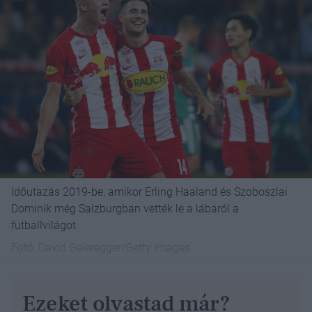
Időutazás 2019-be, amikor Erling Haaland és Szoboszlai
Dominik még Salzburgban vették le a lábáról a
futballvilágot
Fotó:
David Geieregger/Getty Images
Ezeket olvastad már?