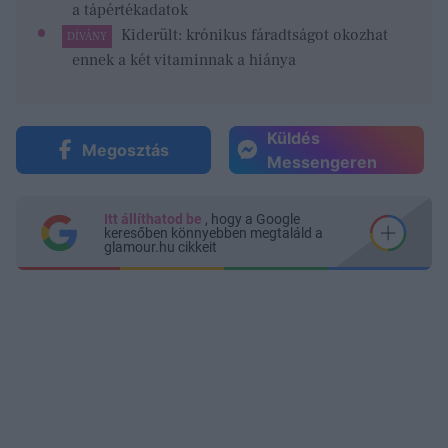
a tápértékadatok
Kiderült: krónikus fáradtságot okozhat
DÍVÁNY
ennek a két vitaminnak a hiánya
Küldés
Megosztás
Messengeren
Itt állíthatod be
, hogy a Google
keresőben könnyebben megtaláld a
glamour.hu cikkeit