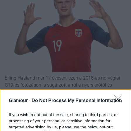
Erling Haaland már 17 évesen, ezen a 2018-as norvégiai
G19-es fotózáson is sugárzott arról a nyers erőtől és
magabiztosságtól, ami ma a világ egyik
legmeghatározóbb sportolójává teszi
Glamour -
Do Not Process My Personal Information
Fotó:
Trond Tandberg/Getty Images
If you wish to opt-out of the sale, sharing to third parties, or
processing of your personal or sensitive information for
A modern viking, aki
targeted advertising by us, please use the below opt-out