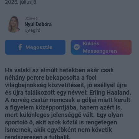
2026. július 8.
Szöveg:
Nyul Debóra
Újságíró
Küldés
Megosztás
Messengeren
Ha valaki az elmúlt hetekben akár csak
néhány percre bekapcsolta a foci
világbajnokság közvetítéseit, jó eséllyel újra
és újra találkozott egy névvel: Erling Haaland.
A norvég csatár nemcsak a góljai miatt került
a figyelem középpontjába, hanem azért is,
mert különleges jelenséggé vált. Egy olyan
sportoló ő, akit azok közül is rengetegen
ismernek, akik egyébként nem követik
rendszeresen a futballt.