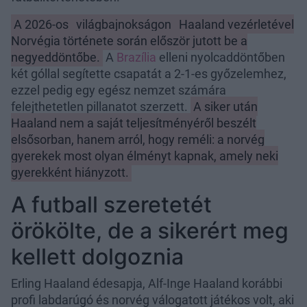
A 2026-os
világbajnokságon
Haaland vezérletével
Norvégia története során először jutott be a
negyeddöntőbe.
A
Brazília
elleni nyolcaddöntőben
két góllal segítette csapatát a 2-1-es győzelemhez,
ezzel pedig egy egész nemzet számára
felejthetetlen pillanatot szerzett.
A siker után
Haaland nem a saját teljesítményéről beszélt
elsősorban, hanem arról, hogy reméli: a norvég
gyerekek most olyan élményt kapnak, amely neki
gyerekként hiányzott.
A futball szeretetét
örökölte, de a sikerért meg
kellett dolgoznia
Erling Haaland édesapja, Alf-Inge Haaland korábbi
profi labdarúgó és norvég válogatott játékos volt, aki