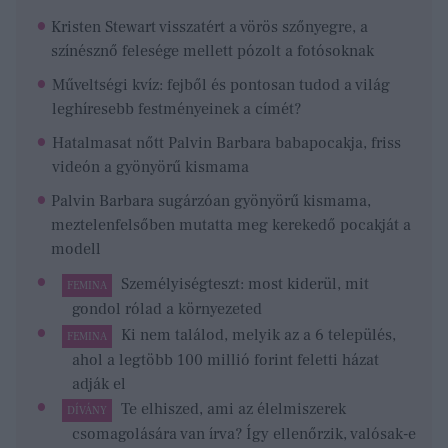
Kristen Stewart visszatért a vörös szőnyegre, a
színésznő felesége mellett pózolt a fotósoknak
Műveltségi kvíz: fejből és pontosan tudod a világ
leghíresebb festményeinek a címét?
Hatalmasat nőtt Palvin Barbara babapocakja, friss
videón a gyönyörű kismama
Palvin Barbara sugárzóan gyönyörű kismama,
meztelenfelsőben mutatta meg kerekedő pocakját a
modell
Személyiségteszt: most kiderül, mit
FEMINA
gondol rólad a környezeted
Ki nem találod, melyik az a 6 település,
FEMINA
ahol a legtöbb 100 millió forint feletti házat
adják el
Te elhiszed, ami az élelmiszerek
DÍVÁNY
csomagolására van írva? Így ellenőrzik, valósak-e