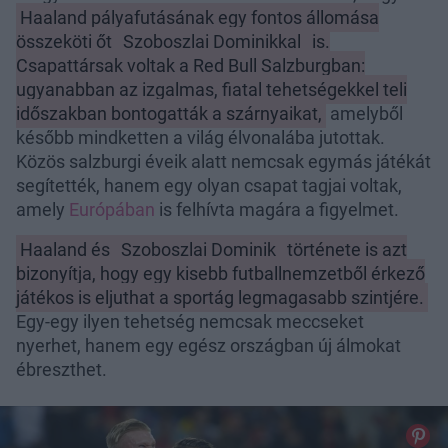
Haaland pályafutásának egy fontos állomása
összeköti őt
Szoboszlai Dominikkal
is.
Csapattársak voltak a Red Bull Salzburgban:
ugyanabban az izgalmas, fiatal tehetségekkel teli
időszakban bontogatták a szárnyaikat,
amelyből
később mindketten a világ élvonalába jutottak.
Közös salzburgi éveik alatt nemcsak egymás játékát
segítették, hanem egy olyan csapat tagjai voltak,
amely
Európában
is felhívta magára a figyelmet.
Haaland és
Szoboszlai Dominik
története is azt
bizonyítja, hogy egy kisebb futballnemzetből érkező
játékos is eljuthat a sportág legmagasabb szintjére.
Egy-egy ilyen tehetség nemcsak meccseket
nyerhet, hanem egy egész országban új álmokat
ébreszthet.