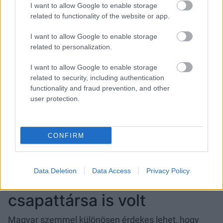
világbajnokságon
I want to allow Google to enable storage
Fotó:
Julian Finney/Getty Images
related to functionality of the website or app.
I want to allow Google to enable storage
Miért szerethető ennyire
related to personalization.
Erling Haaland?
I want to allow Google to enable storage
related to security, including authentication
Talán azért, mert miközben minden adott lenne
functionality and fraud prevention, and other
számára ahhoz, hogy elérhetetlen szupersztárként
user protection.
viselkedjen, mégis megőrizte a természetességét.
A világ egyik legismertebb futballistájaként is
inkább a teljesítményével, a kitartásával és a csapat
CONFIRM
iránti elkötelezettségével hívja fel magára a
figyelmet.
Data Deletion
Data Access
Privacy Policy
Szoboszlai Dominik
csapattársa is volt
Magyar szemmel különösen érdekes lehet, hogy