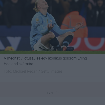
A meditatív lótuszülés egy ikonikus gólöröm Erling
Haaland számára
Fotó:
Michael Regan / Getty Images