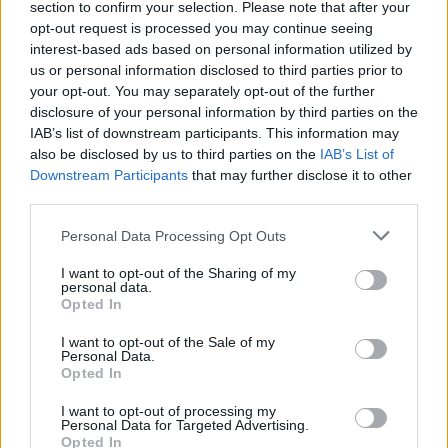
section to confirm your selection. Please note that after your
meditációval ünnepli a
opt-out request is processed you may continue seeing
interest-based ads based on personal information utilized by
góljait
us or personal information disclosed to third parties prior to
your opt-out. You may separately opt-out of the further
Erling Haaland megjelenése szinte azonnal
disclosure of your personal information by third parties on the
megjegyezhető.
A magas, szőke futballista valóban
IAB’s list of downstream participants. This information may
úgy fest, mintha egy skandináv mondából érkezett
also be disclosed by us to third parties on the
IAB’s List of
volna. Nem véletlen, hogy sokan Thorhoz, a
Downstream Participants
that may further disclose it to other
skandináv mitológia legendás alakjához hasonlítják.
third parties.
A TIME magazin 2025-ben
címlapjára tette
a norvég
Please note that this website/app uses one or more Google
Personal Data Processing Opt Outs
sztárt, és portréjában éppen ezt a különleges
services and may gather and store information including but
kettősséget emelte ki: Haaland fizikailag elképesztő
not limited to your visit or usage behaviour. You may click to
I want to opt-out of the Sharing of my
personal data.
erőt képvisel a pályán, mégis nyugodt, szinte
grant or deny consent to Google and its third-party tags to
Opted In
use your data for below specified purposes in below Google
meditatív személyiség.
consent section.
I want to opt-out of the Sale of my
Personal Data.
Opted In
I want to opt-out of processing my
Personal Data for Targeted Advertising.
Opted In
Gólöröme pedig mára egyenesen a védjegyévé vált: