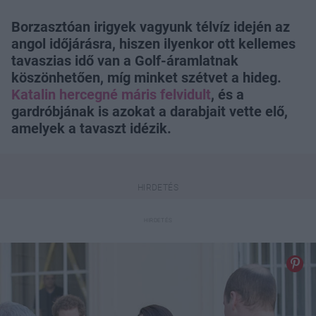
Borzasztóan irigyek vagyunk télvíz idején az
angol időjárásra, hiszen ilyenkor ott kellemes
tavaszias idő van a Golf-áramlatnak
köszönhetően, míg minket szétvet a hideg.
Katalin hercegné máris felvidult
, és a
gardróbjának is azokat a darabjait vette elő,
amelyek a tavaszt idézik.