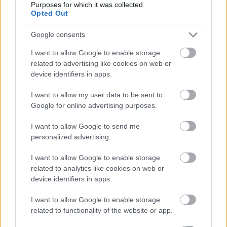
Purposes for which it was collected.
Opted Out
Google consents
I want to allow Google to enable storage
related to advertising like cookies on web or
device identifiers in apps.
I want to allow my user data to be sent to
Google for online advertising purposes.
I want to allow Google to send me
personalized advertising.
Kate Middleton Harry Vilmos
I want to allow Google to enable storage
Fotó:
Getty
related to analytics like cookies on web or
device identifiers in apps.
Külön felhívnánk a figyelmedet
Kate Middleton
I want to allow Google to enable storage
tökéletesen hullámos hajára, ami ez alkalommal
related to functionality of the website or app.
különösen szépségesen csillogott. Ugye, milyen