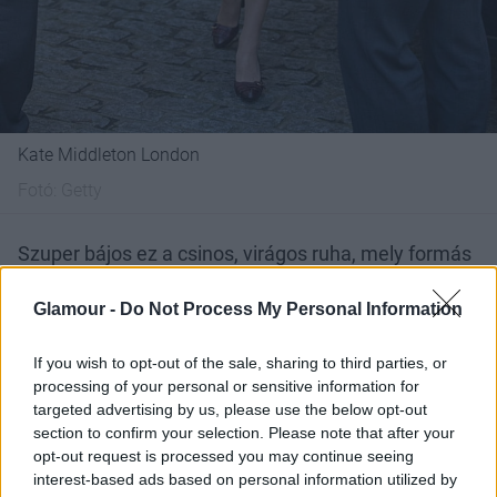
Kate Middleton London
Fotó:
Getty
Szuper bájos ez a csinos, virágos ruha, mely formás
alakját és vékony derekát szuperül kiemeli a
stratégiailag nagyon jól elhelyezett mintáknak
Glamour -
Do Not Process My Personal Information
köszönhetően. A jelenés oka a 2017-es londoni
maraton terveinek bemutatása volt a hercegi pár és
If you wish to opt-out of the sale, sharing to third parties, or
Harry előtt.
processing of your personal or sensitive information for
targeted advertising by us, please use the below opt-out
section to confirm your selection. Please note that after your
opt-out request is processed you may continue seeing
interest-based ads based on personal information utilized by