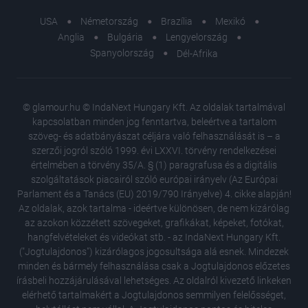
USA
Németország
Brazília
Mexikó
Anglia
Bulgária
Lengyelország
Spanyolország
Dél-Afrika
© glamour.hu © IndaNext Hungary Kft. Az oldalak tartalmával
kapcsolatban minden jog fenntartva, beleértve a tartalom
szöveg- és adatbányászat céljára való felhasználását is – a
szerzői jogról szóló 1999. évi LXXVI. törvény rendelkezései
értelmében a törvény 35/A. § (1) paragrafusa és a digitális
szolgáltatások piacairól szóló európai irányelv (Az Európai
Parlament és a Tanács (EU) 2019/790 Irányelve) 4. cikke alapján!
Az oldalak, azok tartalma - ideértve különösen, de nem kizárólag
az azokon közzétett szövegeket, grafikákat, képeket, fotókat,
hangfelvételeket és videókat stb. - az IndaNext Hungary Kft.
("Jogtulajdonos") kizárólagos jogosultsága alá esnek. Mindezek
minden és bármely felhasználása csak a Jogtulajdonos előzetes
írásbeli hozzájárulásával lehetséges. Az oldalról kivezető linkeken
elérhető tartalmakért a Jogtulajdonos semmilyen felelősséget,