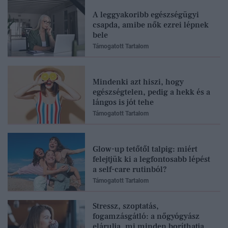
A leggyakoribb egészségügyi
csapda, amibe nők ezrei lépnek
bele
Támogatott Tartalom
Mindenki azt hiszi, hogy
egészségtelen, pedig a hekk és a
lángos is jót tehe
Támogatott Tartalom
Glow-up tetőtől talpig: miért
felejtjük ki a legfontosabb lépést
a self-care rutinból?
Támogatott Tartalom
Stressz, szoptatás,
fogamzásgátló: a nőgyógyász
elárulja, mi minden boríthatja