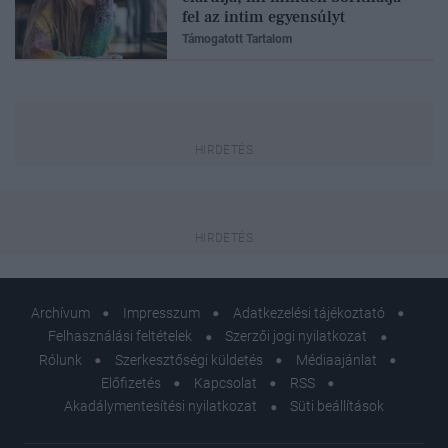
fel az intim egyensúlyt
Támogatott Tartalom
Archívum
Impresszum
Adatkezelési tájékoztató
Felhasználási feltételek
Szerzői jogi nyilatkozat
Rólunk
Szerkesztőségi küldetés
Médiaajánlat
Előfizetés
Kapcsolat
RSS
Akadálymentesítési nyilatkozat
Süti beállítások