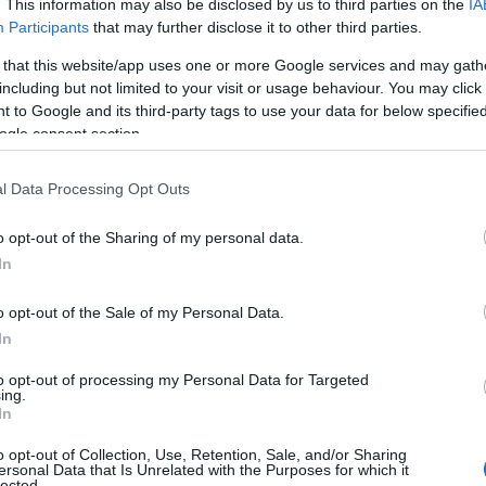
. This information may also be disclosed by us to third parties on the
IA
Participants
that may further disclose it to other third parties.
 that this website/app uses one or more Google services and may gath
including but not limited to your visit or usage behaviour. You may click 
 to Google and its third-party tags to use your data for below specifi
ogle consent section.
l Data Processing Opt Outs
o opt-out of the Sharing of my personal data.
In
o opt-out of the Sale of my Personal Data.
In
to opt-out of processing my Personal Data for Targeted
ing.
In
o opt-out of Collection, Use, Retention, Sale, and/or Sharing
ersonal Data that Is Unrelated with the Purposes for which it
lected.