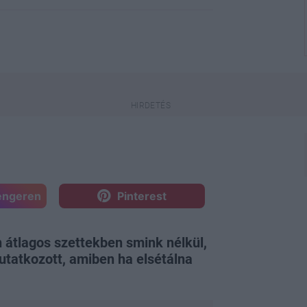
engeren
Pinterest
n átlagos szettekben smink nélkül,
utatkozott, amiben ha elsétálna