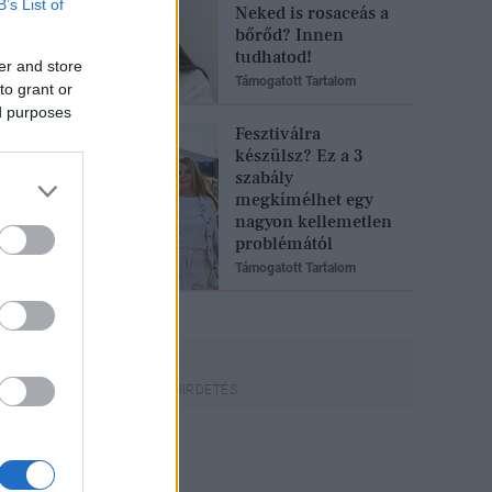
B’s List of
Neked is rosaceás a
bőrőd? Innen
tudhatod!
er and store
Támogatott Tartalom
to grant or
ed purposes
Fesztiválra
készülsz? Ez a 3
szabály
megkímélhet egy
nagyon kellemetlen
problémától
Támogatott Tartalom