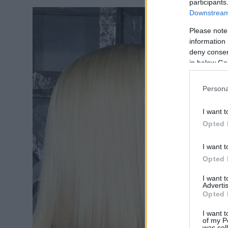
participants
Downstream 
Please note
information 
deny consent
in below Go
Persona
I want t
Opted 
I want t
Opted 
I want 
Advertis
Opted 
I want t
of my P
was col