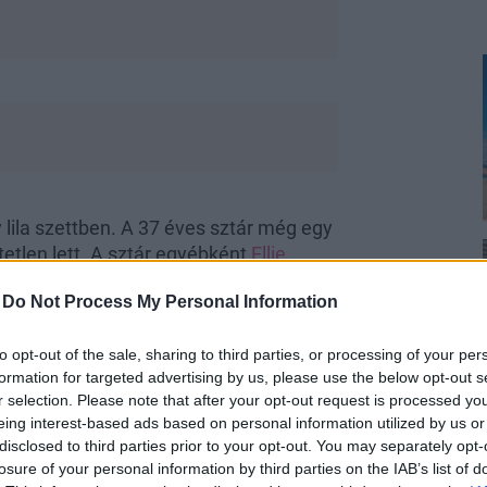
lila szettben. A 37 éves sztár még egy
tetlen lett. A sztár egyébként
Ellie
 mutatkozott Orlando Bloom oldalán.
-
Do Not Process My Personal Information
to opt-out of the sale, sharing to third parties, or processing of your per
formation for targeted advertising by us, please use the below opt-out s
r selection. Please note that after your opt-out request is processed y
 és Orlando Bloom a vörös szőnyegen
eing interest-based ads based on personal information utilized by us or
disclosed to third parties prior to your opt-out. You may separately opt-
 és Orlando Bloom a vörös szőnyegen
losure of your personal information by third parties on the IAB’s list of