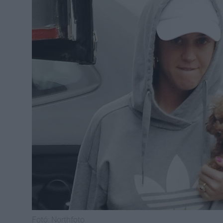
Fotó:
Northfoto