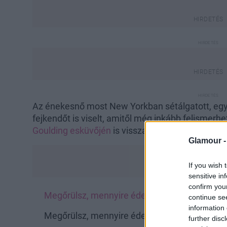
Az énekesnő most New Yorkban sétálgatott, egy 
fejkendőt is viselt, amitől még inkább felismerhe
Goulding esküvőjén
is visszafogott szerelésben
Glamour 
If you wish 
sensitive in
confirm you
Megőrülsz, mennyire édes együtt Katy Perry
continue se
information 
Megőrülsz, mennyire édes együtt Katy Perry
further disc