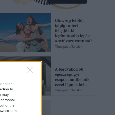
Glow-up tetőtől
talpig: miért
felejtjük ki a
legfontosabb lépést
a self-care rutinból?
Támogatott Tartalom
A leggyakoribb
egészségügyi
csapda, amibe nők
sonal or
ezrei lépnek bele
ection to
Támogatott Tartalom
ou may
 personal
out of the
 downstream