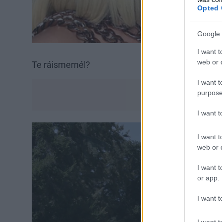
Opted 
Google 
I want t
web or d
Te ráismernél?
I want t
purpose
I want 
I want t
web or d
I want t
or app.
I want t
I want t