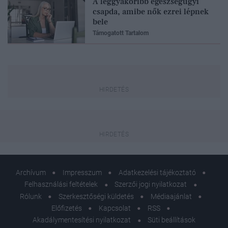
A leggyakoribb egészségügyi
csapda, amibe nők ezrei lépnek
bele
Támogatott Tartalom
Archívum
Impresszum
Adatkezelési tájékoztató
Felhasználási feltételek
Szerzői jogi nyilatkozat
Rólunk
Szerkesztőségi küldetés
Médiaajánlat
Előfizetés
Kapcsolat
RSS
Akadálymentesítési nyilatkozat
Süti beállítások