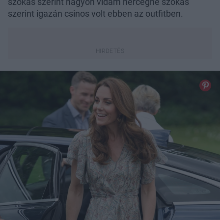
szokás szerint nagyon vidám hercegné szokás
szerint igazán csinos volt ebben az outfitben.