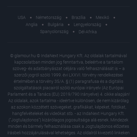
USA
Németország
Brazília
Mexikó
Anglia
Bulgária
Lengyelország
Spanyolország
Dél-Afrika
© glamour.hu © IndaNext Hungary Kft. Az oldalak tartalmával
kapcsolatban minden jog fenntartva, beleértve a tartalom
szöveg- és adatbányászat céljára való felhasználását is – a
szerzői jogról szóló 1999. évi LXXVI. törvény rendelkezései
értelmében a törvény 35/A. § (1) paragrafusa és a digitális
szolgáltatások piacairól szóló európai irányelv (Az Európai
Parlament és a Tanács (EU) 2019/790 Irányelve) 4. cikke alapján!
Az oldalak, azok tartalma - ideértve különösen, de nem kizárólag
az azokon közzétett szövegeket, grafikákat, képeket, fotókat,
hangfelvételeket és videókat stb. - az IndaNext Hungary Kft.
("Jogtulajdonos") kizárólagos jogosultsága alá esnek. Mindezek
minden és bármely felhasználása csak a Jogtulajdonos előzetes
írásbeli hozzájárulásával lehetséges. Az oldalról kivezető linkeken