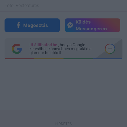
Fotó:
Rexfeatures
Küldés
Megosztás
Messengeren
Itt állíthatod be
, hogy a Google
keresőben könnyebben megtaláld a
glamour.hu cikkeit