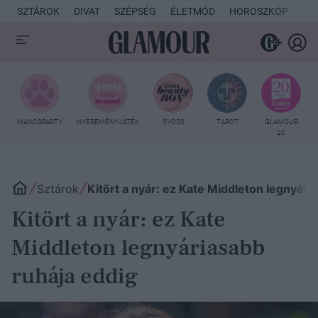
SZTÁROK
DIVAT
SZÉPSÉG
ÉLETMÓD
HOROSZKÓP
KU
MANCSPARTY
NYEREMÉNYJÁTÉK
SYOSS
TAROT
GLAMOUR
20
Sztárok
Kitört a nyár: ez Kate Middleton legnyári
Kitört a nyár: ez Kate
Middleton legnyáriasabb
ruhája eddig