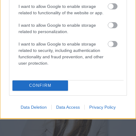
azért ez nem így volt. Ha szükségem volt valamire,
I want to allow Google to enable storage
akkor azt messziről kellett megrendelnem, vagy
related to functionality of the website or app.
Budapestig kellett utaznom érte.
I want to allow Google to enable storage
related to personalization.
I want to allow Google to enable storage
related to security, including authentication
functionality and fraud prevention, and other
user protection.
CONFIRM
Data Deletion
Data Access
Privacy Policy