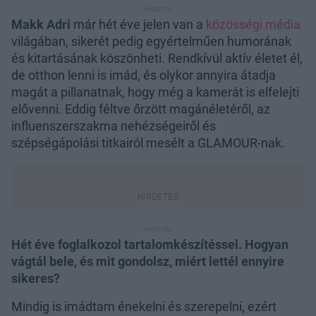
Makk Adri
már hét éve jelen van a
közösségi média
világában, sikerét pedig egyértelműen humorának
és kitartásának köszönheti. Rendkívül aktív életet él,
de otthon lenni is imád, és olykor annyira átadja
magát a pillanatnak, hogy még a kamerát is elfelejti
elővenni. Eddig féltve őrzött magánéletéről, az
influenszerszakma nehézségeiről és
szépségápolási titkairól mesélt a GLAMOUR-nak.
Hét éve foglalkozol tartalomkészítéssel. Hogyan
vágtál bele, és mit gondolsz, miért lettél ennyire
sikeres?
Mindig is imádtam énekelni és szerepelni, ezért