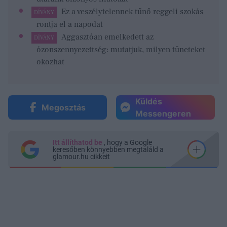
Ez a veszélytelennek tűnő reggeli szokás
DÍVÁNY
rontja el a napodat
Aggasztóan emelkedett az
DÍVÁNY
ózonszennyezettség: mutatjuk, milyen tüneteket
okozhat
Küldés
Megosztás
Messengeren
Itt állíthatod be
, hogy a Google
keresőben könnyebben megtaláld a
glamour.hu cikkeit