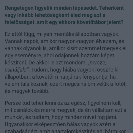
Rengetegen figyelik minden lépésedet. Teherként
vagy inkább lehetőségként éled meg azt a
felelősséget, amit egy ekkora követőtábor jelent?
Ez attól függ, milyen mentális állapotban vagyok.
Vannak napok, amikor nagyon-nagyon élvezem, és
vannak olyanok is, amikor kisírt szemmel megyek el
egy eseményre, ahol odajönnek hozzám képet
készíteni. De akkor is azt mondom,
„persze,
csináljuk!”
. Tudom, hogy hiába vagyok rossz lelki
állapotban, a követőim napjának fénypontja, ha
velem találkoznak, ezért megcsinálom velük a fotót,
és megyek tovább.
Persze tud teher lenni ez az egész, figyelnem kell,
mit csinálok és merre megyek, de én vállaltam ezt a
munkát, és tudtam, hogy mindez mivel fog járni.
Ugyanakkor elképesztően hálás vagyok azért a
szabadságért, amit a tartalomkészítés ad: bármikor