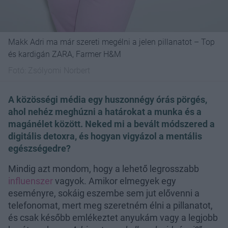
Makk Adri ma már szereti megélni a jelen pillanatot – Top
és kardigán ZARA, Farmer H&M
Fotó:
Zsólyomi Norbert
A közösségi média egy huszonnégy órás pörgés,
ahol nehéz meghúzni a határokat a munka és a
magánélet között. Neked mi a bevált módszered a
digitális detoxra, és hogyan vigyázol a mentális
egészségedre?
Mindig azt mondom, hogy a lehető legrosszabb
influenszer
vagyok. Amikor elmegyek egy
eseményre, sokáig eszembe sem jut elővenni a
telefonomat, mert meg szeretném élni a pillanatot,
és csak később emlékeztet anyukám vagy a legjobb