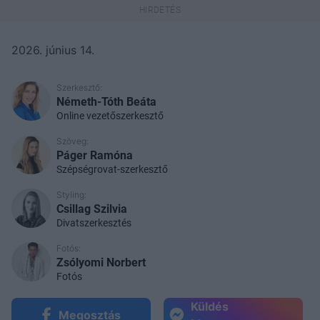
2026. június 14.
Szerkesztő:
Németh-Tóth Beáta
Online vezetőszerkesztő
Szöveg:
Páger Ramóna
Szépségrovat-szerkesztő
Styling:
Csillag Szilvia
Divatszerkesztés
Fotós:
Zsólyomi Norbert
Fotós
Küldés
Megosztás