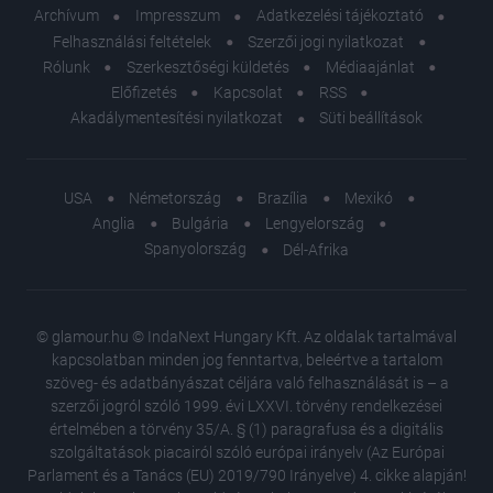
Archívum
Impresszum
Adatkezelési tájékoztató
Felhasználási feltételek
Szerzői jogi nyilatkozat
Rólunk
Szerkesztőségi küldetés
Médiaajánlat
Előfizetés
Kapcsolat
RSS
Akadálymentesítési nyilatkozat
Süti beállítások
USA
Németország
Brazília
Mexikó
Anglia
Bulgária
Lengyelország
Spanyolország
Dél-Afrika
© glamour.hu © IndaNext Hungary Kft. Az oldalak tartalmával
kapcsolatban minden jog fenntartva, beleértve a tartalom
szöveg- és adatbányászat céljára való felhasználását is – a
szerzői jogról szóló 1999. évi LXXVI. törvény rendelkezései
értelmében a törvény 35/A. § (1) paragrafusa és a digitális
szolgáltatások piacairól szóló európai irányelv (Az Európai
Parlament és a Tanács (EU) 2019/790 Irányelve) 4. cikke alapján!