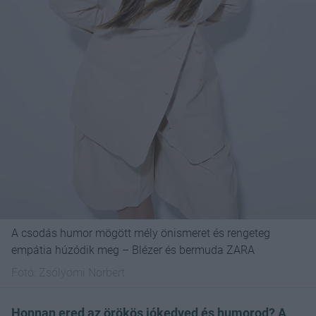
A csodás humor mögött mély önismeret és rengeteg
empátia húzódik meg – Blézer és bermuda ZARA
Fotó:
Zsólyomi Norbert
Honnan ered az örökös jókedved és humorod? A