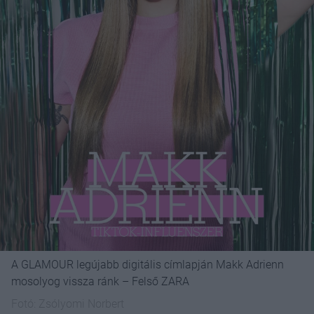
A GLAMOUR legújabb digitális címlapján Makk Adrienn
mosolyog vissza ránk – Felső ZARA
Fotó:
Zsólyomi Norbert