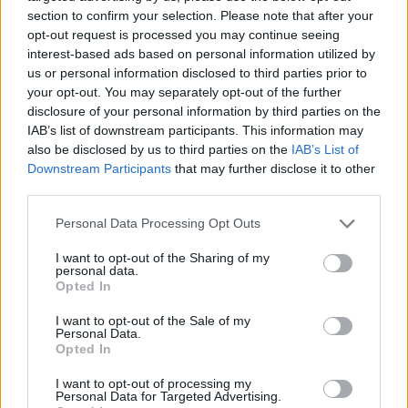
Vidéken születtél, de egy ideje pedig Budapesten
section to confirm your selection. Please note that after your
élsz. Mesélnél kicsit arról, milyen különbségeket
opt-out request is processed you may continue seeing
érzel a két életvitel között? Melyiket kedveled
interest-based ads based on personal information utilized by
us or personal information disclosed to third parties prior to
jobban?
your opt-out. You may separately opt-out of the further
Vidéken nőttem fel egy kis faluban, és a családom
disclosure of your personal information by third parties on the
IAB’s list of downstream participants. This information may
nem volt tehetős. Akadtak olyan napok, amikor
also be disclosed by us to third parties on the
IAB’s List of
épphogy csak megvolt az aznapi étel, a
Downstream Participants
that may further disclose it to other
tankönyveket kölcsönözni kellett, ráadásul olyan
third parties.
háztartásban éltünk a szüleimmel és a
testvéremmel, ahol a nagybátyám, a nagynéném, az
Please note that this website/app uses one or more Google
Personal Data Processing Opt Outs
services and may gather and store information including but
unokatestvérem és a nagyszüleim is velünk éltek.
not limited to your visit or usage behaviour. You may click to
I want to opt-out of the Sharing of my
Mindig csak a családra számíthattunk, és én is azért
personal data.
grant or deny consent to Google and its third-party tags to
kezdtem el az influenszerkedést, hogy nekik
Opted In
use your data for below specified purposes in below Google
segíthessek.
consent section.
I want to opt-out of the Sale of my
Personal Data.
Például azért is repültem ki korán a fészekből, mert
Opted In
azt gondoltam, így legalább utánam nem kell már
I want to opt-out of processing my
fizetniük semmit. Anyagilag nem tudtak támogatni,
Personal Data for Targeted Advertising.