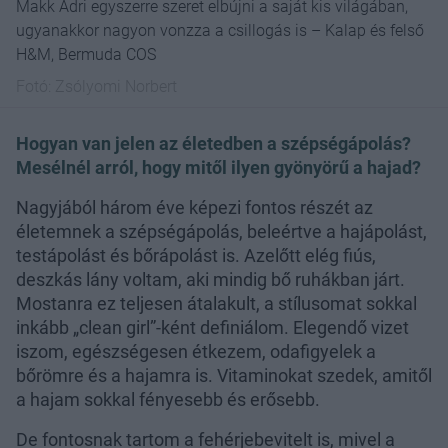
Makk Adri egyszerre szeret elbújni a saját kis világában,
ugyanakkor nagyon vonzza a csillogás is – Kalap és felső
H&M, Bermuda COS
Fotó:
Zsólyomi Norbert
Hogyan van jelen az életedben a szépségápolás?
Mesélnél arról, hogy mitől ilyen gyönyörű a hajad?
Nagyjából három éve képezi fontos részét az
életemnek a szépségápolás, beleértve a hajápolást,
testápolást és bőrápolást is. Azelőtt elég fiús,
deszkás lány voltam, aki mindig bő ruhákban járt.
Mostanra ez teljesen átalakult, a stílusomat sokkal
inkább „clean girl”-ként definiálom. Elegendő vizet
iszom, egészségesen étkezem, odafigyelek a
bőrömre és a hajamra is. Vitaminokat szedek, amitől
a hajam sokkal fényesebb és erősebb.
De fontosnak tartom a fehérjebevitelt is, mivel a