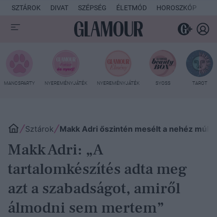
SZTÁROK
DIVAT
SZÉPSÉG
ÉLETMÓD
HOROSZKÓP
KU
MANCSPARTY
NYEREMÉNYJÁTÉK
NYEREMÉNYJÁTÉK
SYOSS
TAROT
Sztárok
Makk Adri őszintén mesélt a nehéz múltjá
Makk Adri: „A
tartalomkészítés adta meg
azt a szabadságot, amiről
álmodni sem mertem”