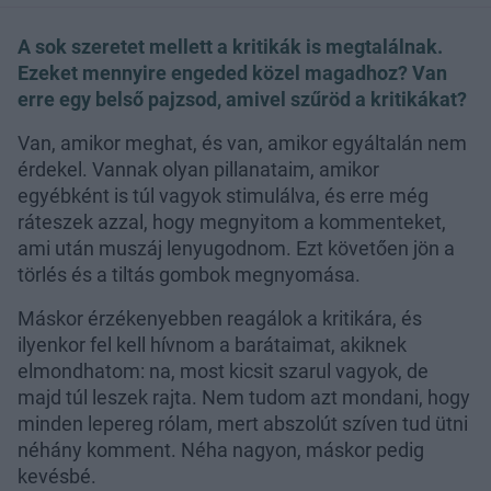
A sok szeretet mellett a kritikák is megtalálnak.
Ezeket mennyire engeded közel magadhoz? Van
erre egy belső pajzsod, amivel szűröd a kritikákat?
Van, amikor meghat, és van, amikor egyáltalán nem
érdekel. Vannak olyan pillanataim, amikor
egyébként is túl vagyok stimulálva, és erre még
ráteszek azzal, hogy megnyitom a kommenteket,
ami után muszáj lenyugodnom. Ezt követően jön a
törlés és a tiltás gombok megnyomása.
Máskor érzékenyebben reagálok a kritikára, és
ilyenkor fel kell hívnom a barátaimat, akiknek
elmondhatom: na, most kicsit szarul vagyok, de
majd túl leszek rajta. Nem tudom azt mondani, hogy
minden lepereg rólam, mert abszolút szíven tud ütni
néhány komment. Néha nagyon, máskor pedig
kevésbé.