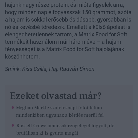
hajunk nagy része protein, és mióta figyelek arra,
hogy minden nap elfogyasszak 150 grammot, azóta
a hajam is sokkal erősebb és dúsabb, gyorsabban is
nő és kevésbé töredezik. Emellett a külső ápolást is
elengedhetetlennek tartom, a Matrix Food for Soft
termékeit használom már három éve – a hajam
fényességét is a Matrix Food for Soft hajolajának
köszönhetem.
Smink: Kiss Csilla, Haj: Radván Simon
Ezeket olvastad már?
Meghan Markle születésnapi fotói láttán
mindenkiben ugyanaz a kérdés merül fel
Russell Crowe nemcsak rengeteget fogyott, de
brutálisan ki is gyúrta magát