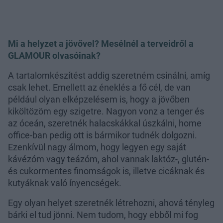
Mi a helyzet a jövővel? Mesélnél a terveidről a
GLAMOUR olvasóinak?
A tartalomkészítést addig szeretném csinálni, amíg
csak lehet. Emellett az éneklés a fő cél, de van
például olyan elképzelésem is, hogy a jövőben
kiköltözöm egy szigetre. Nagyon vonz a tenger és
az óceán, szeretnék halacskákkal úszkálni, home
office-ban pedig ott is bármikor tudnék dolgozni.
Ezenkívül nagy álmom, hogy legyen egy saját
kávézóm vagy teázóm, ahol vannak laktóz-, glutén-
és cukormentes finomságok is, illetve cicáknak és
kutyáknak való ínyencségek.
Egy olyan helyet szeretnék létrehozni, ahová tényleg
bárki el tud jönni. Nem tudom, hogy ebből mi fog