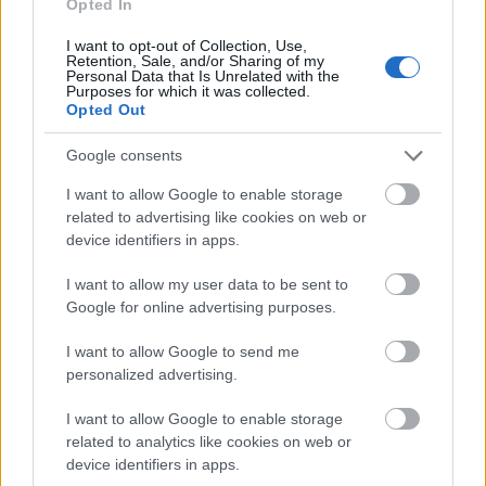
de azzal rengeteget segítettek, hogy végtelen
Opted In
mennyiségű szeretetet adtak. Amikor Budapestre
I want to opt-out of Collection, Use,
költöztem, apukám utánfutót készített azért, hogy
Retention, Sale, and/or Sharing of my
Personal Data that Is Unrelated with the
segíteni tudjon. Boldoggá tesz a tudat, ha én is
Purposes for which it was collected.
tudok adni nekik egy-két dolgot. Sosem fogok rájuk
Opted Out
haragudni amiatt, mert anyagilag nem tudtak
Google consents
segíteni nekem, cserébe mindig hálás leszek azért,
hogy szeretnek, és amiért összetart a családunk.
I want to allow Google to enable storage
Pontosan ezért imádtam vidéken élni, és most is
related to advertising like cookies on web or
boldogsággal tölt el, amikor haza tudok menni.
device identifiers in apps.
Budapest ebből a szempontból teljesen más, itt
I want to allow my user data to be sent to
magamra vagyok utalva. Anyuékkal sokat beszélek
Google for online advertising purposes.
telefonon, van, hogy órákig csacsogunk, máskor
I want to allow Google to send me
csöndben takarítunk mindketten. Nagyon pörgős a
personalized advertising.
nagyváros, de én a legtöbbször itthon vagyok. Nem
járok bulizni, három éve nem iszom alkoholt – évi
I want to allow Google to enable storage
egy-két alkalmon kívül –, és nagyon szeretem
related to analytics like cookies on web or
Pestet, mert itt tényleg minden elérhető. Pécsett
device identifiers in apps.