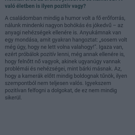
való életben is ilyen pozitív vagy?
A családomban mindig a humor volt a fő erőforrás,
nálunk mindenki nagyon bohókás és jókedvű – az
anyagi nehézségek ellenére is. Anyukámnak van
egy mondása, amit gyakran hangoztat: „sosem volt
még úgy, hogy ne lett volna valahogy!”. Igaza van,
ezért próbálok pozitív lenni, még annak ellenére is,
hogy felnőtt nő vagyok, akinek ugyanúgy vannak
problémái és nehézségei, mint bárki másnak. Az,
hogy a kamerák előtt mindig boldognak tűnök, ilyen
szempontból nem teljesen valós. Igyekszem
pozitívan felfogni a dolgokat, de ez nem mindig
sikerül.