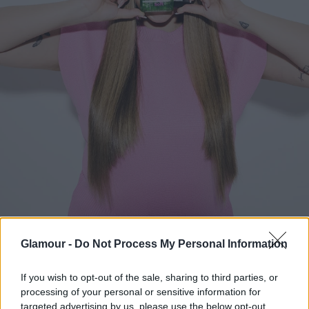
Nem véletlen a csillogó haj, Makk Adrienna a Matrix Food
Glamour -
Do Not Process My Personal Information
for Soft termékeit használja már évek óta– Felső ZARA
Fotó:
Zsólyomi Norbert
If you wish to opt-out of the sale, sharing to third parties, or
processing of your personal or sensitive information for
targeted advertising by us, please use the below opt-out