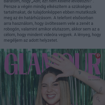
barátom, hogy
„Adri, ezt nem kellene levideózni?”
.
Persze a végén mindig elkészítem a szükséges
tartalmakat, de tulajdonképpen ebben mutatkozik
meg az én határhúzásom. A telefont elsősorban
arra használom, hogy üvöltessem vele a zenét a
robogón, valamint amikor elutazom, akkor sem az a
célom, hogy mindent videóra vegyek. A lényeg, hogy
megéljem az adott helyzetet.