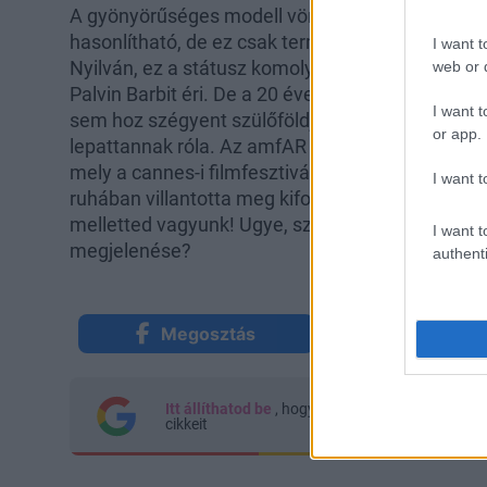
A gyönyörűséges modell vörös szőnyeges telje
hasonlítható, de ez csak természetes, hiszen
ő 
I want t
Nyilván, ez a státusz komoly felelősséggel is jár
web or d
Palvin Barbit éri. De a 20 éves topmodell ezen a té
I want t
sem hoz szégyent szülőföldjére, és az irigykedő
or app.
lepattannak róla. Az amfAR gálán is lenyűgöző 
mely a cannes-i filmfesztivál egyik fénypontja, e
I want t
ruhában villantotta meg kifogástalan, formás alak
melletted vagyunk! Ugye, szerinted is csodálat
I want t
megjelenése?
authenti
Megosztás
Küldés Mes
Itt állíthatod be
, hogy a Google keresőben kön
cikkeit