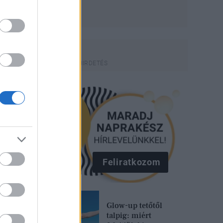
Feliratkozom
Glow-up tetőtől
talpig: miért