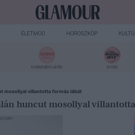
ÉLETMÓD
HOROSZKÓP
KULTÚ
NYEREMÉNYJÁTÉK
SYOSS
 mosollyal villantotta formás lábát
án huncut mosollyal villantotta