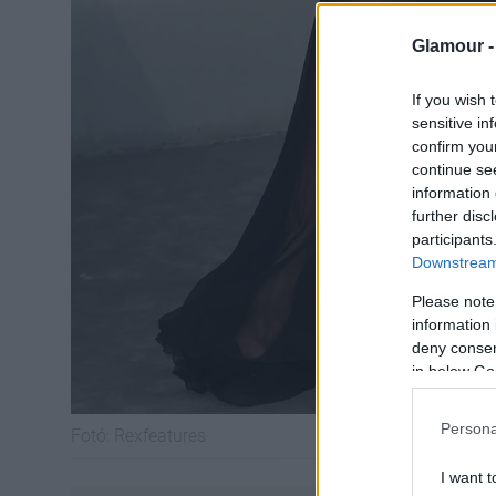
Glamour 
If you wish 
sensitive in
confirm you
continue se
information 
further disc
participants
Downstream 
Please note
information 
deny consent
in below Go
Persona
Fotó:
Rexfeatures
I want t