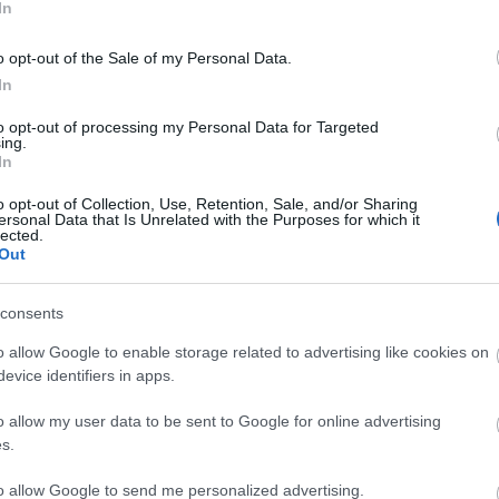
In
o opt-out of the Sale of my Personal Data.
In
to opt-out of processing my Personal Data for Targeted
ing.
In
engeren
Pinterest
o opt-out of Collection, Use, Retention, Sale, and/or Sharing
ersonal Data that Is Unrelated with the Purposes for which it
lected.
Out
nünket Cannes-ban. Miután
egy
mfesztivál egyik bemutatóján
, majd
consents
tiján, hogy is hiányozhatott volna
o allow Google to enable storage related to advertising like cookies on
evice identifiers in apps.
o allow my user data to be sent to Google for online advertising
s.
to allow Google to send me personalized advertising.