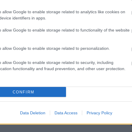
sítménye a legnagyobb sztárokéhoz
maga kis hazánk leghíresebb személye
.
o allow Google to enable storage related to analytics like cookies on
, nem beszélve a rengeteg kritikáról, ami
evice identifiers in apps.
ren is remekül teljesít, egy pillanatig
o allow Google to enable storage related to functionality of the website
k gonoszkodásai is csak úgy
volt, a vörös szőnyeges eseményre,
gy átsejlő fekete, mély kivágású
o allow Google to enable storage related to personalization.
ját. Csak így tovább, Barbi, mi
os a huncut mosolyú szépség
o allow Google to enable storage related to security, including
cation functionality and fraud prevention, and other user protection.
sengeren
Pinterest
CONFIRM
nyebben megtaláld a glamour.hu
Data Deletion
Data Access
Privacy Policy