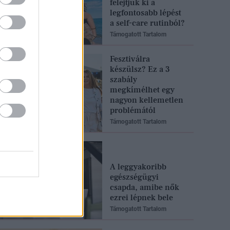
felejtjük ki a
legfontosabb lépést
a self-care rutinból?
Támogatott Tartalom
Fesztiválra
készülsz? Ez a 3
szabály
megkímélhet egy
nagyon kellemetlen
problémától
Támogatott Tartalom
A leggyakoribb
egészségügyi
csapda, amibe nők
ezrei lépnek bele
Támogatott Tartalom