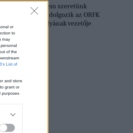
„Egyszerűen nem szeretünk
veszíteni” - Így dolgozik az ORFK
Felderítő Osztályának vezetője
sonal or
ection to
ou may
 personal
out of the
 downstream
B’s List of
er and store
to grant or
ed purposes