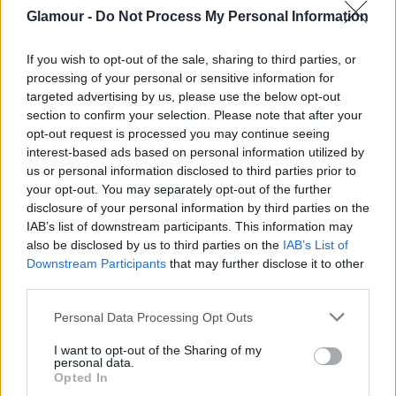
Glamour -
Do Not Process My Personal Information
Az éhezők viadala újabb epizódját is
népszerűsítik a filmfesztiválon.
If you wish to opt-out of the sale, sharing to third parties, or
processing of your personal or sensitive information for
targeted advertising by us, please use the below opt-out
section to confirm your selection. Please note that after your
opt-out request is processed you may continue seeing
interest-based ads based on personal information utilized by
us or personal information disclosed to third parties prior to
Természetesen nem maradhatott ki ebből a
your opt-out. You may separately opt-out of the further
főszereplő, Jennifer Lawrence sem. Az Oscar-díjas
disclosure of your personal information by third parties on the
IAB’s list of downstream participants. This information may
23 éves színésznő a vörös szőnyegen újabban
also be disclosed by us to third parties on the
IAB’s List of
mindig Christian Dior szettben jelenik meg. Nem volt
Downstream Participants
that may further disclose it to other
ez másként Cannes-ban sem, ez a nadrágos
third parties.
összeállítás azonban közel sem volt
olyan
Please note that this website/app uses one or more Google
lehengerlő
. Neked mi a véleményed Jennifer
Personal Data Processing Opt Outs
services and may gather and store information including but
Lawrence megjelenéséről?
not limited to your visit or usage behaviour. You may click to
I want to opt-out of the Sharing of my
personal data.
grant or deny consent to Google and its third-party tags to
Küldés
Opted In
Megosztás
use your data for below specified purposes in below Google