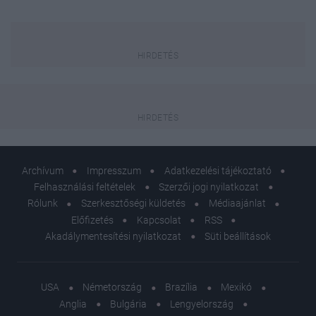
Archívum
Impresszum
Adatkezelési tájékoztató
Felhasználási feltételek
Szerzői jogi nyilatkozat
Rólunk
Szerkesztőségi küldetés
Médiaajánlat
Előfizetés
Kapcsolat
RSS
Akadálymentesítési nyilatkozat
Süti beállítások
USA
Németország
Brazília
Mexikó
Anglia
Bulgária
Lengyelország