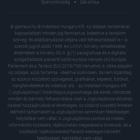
Spanyolország
Dél-Afrika
© glamour.hu © IndaNext Hungary Kft. Az oldalak tartalmával
kapcsolatban minden jog fenntartva, beleértve a tartalom
szöveg- és adatbányászat céljára való felhasználását is – a
szerzői jogról szóló 1999. évi LXXVI. törvény rendelkezései
értelmében a törvény 35/A. § (1) paragrafusa és a digitális
szolgáltatások piacairól szóló európai irányelv (Az Európai
Parlament és a Tanács (EU) 2019/790 Irányelve) 4. cikke alapján!
Az oldalak, azok tartalma - ideértve különösen, de nem kizárólag
az azokon közzétett szövegeket, grafikákat, képeket, fotókat,
hangfelvételeket és videókat stb. - az IndaNext Hungary Kft.
("Jogtulajdonos") kizárólagos jogosultsága alá esnek. Mindezek
minden és bármely felhasználása csak a Jogtulajdonos előzetes
írásbeli hozzájárulásával lehetséges. Az oldalról kivezető linkeken
elérhető tartalmakért a Jogtulajdonos semmilyen felelősséget,
Wellness
helytállást nem vállal. A Jogtulajdonos pontos és hiteles
Head Sp
információk közlésére, tájékoztatás megadására törekszik, de a
Nem volt
közlésből, tájékoztatásból fakadó esetleges károkért
legnéps
felelősséget, helytállást nem vállal.