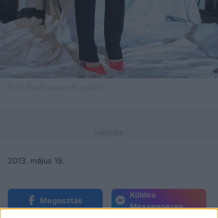
Fotó:
RexFeatures/PuzzlePix
2013. május 19.
Küldés
Megosztás
Messengeren