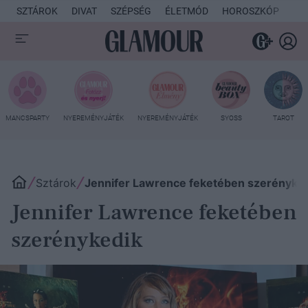
SZTÁROK
DIVAT
SZÉPSÉG
ÉLETMÓD
HOROSZKÓP
KU
MANCSPARTY
NYEREMÉNYJÁTÉK
NYEREMÉNYJÁTÉK
SYOSS
TAROT
Sztárok
Jennifer Lawrence feketében szerényke
Jennifer Lawrence feketében
szerénykedik