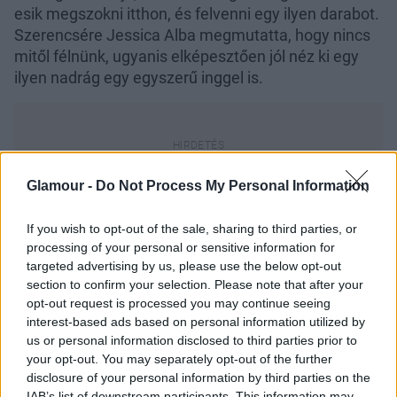
esik megszokni itthon, és felvenni egy ilyen darabot.
Szerencsére Jessica Alba megmutatta, hogy nincs
mitől félnünk, ugyanis elképesztően jól néz ki egy
ilyen nadrág egy egyszerű inggel is.
Glamour -
Do Not Process My Personal Information
Szerintünk nagyon dögös a színésznő ebben a
szettben, te mit gondolsz?
If you wish to opt-out of the sale, sharing to third parties, or
processing of your personal or sensitive information for
targeted advertising by us, please use the below opt-out
section to confirm your selection. Please note that after your
opt-out request is processed you may continue seeing
interest-based ads based on personal information utilized by
us or personal information disclosed to third parties prior to
your opt-out. You may separately opt-out of the further
disclosure of your personal information by third parties on the
IAB’s list of downstream participants. This information may