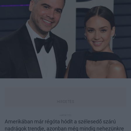
Amerikában már régóta hódít a szélesedő szárú
nadrágok trendje, azonban még mindig nehezünkre