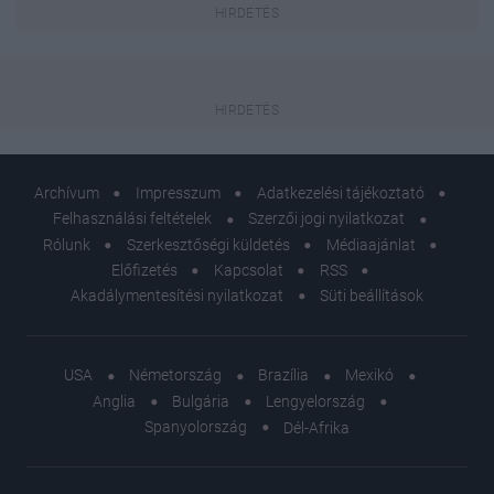
Archívum
Impresszum
Adatkezelési tájékoztató
Felhasználási feltételek
Szerzői jogi nyilatkozat
Rólunk
Szerkesztőségi küldetés
Médiaajánlat
Előfizetés
Kapcsolat
RSS
Akadálymentesítési nyilatkozat
Süti beállítások
USA
Németország
Brazília
Mexikó
Anglia
Bulgária
Lengyelország
Spanyolország
Dél-Afrika