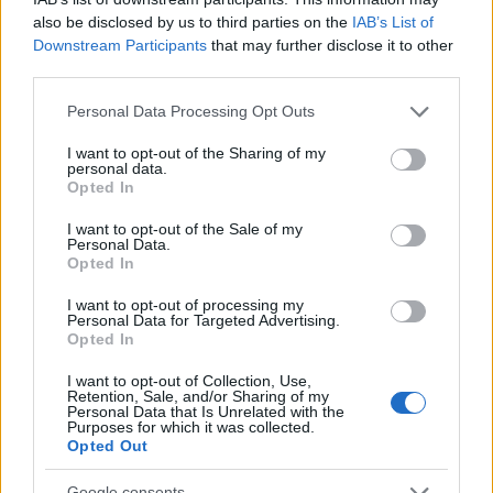
also be disclosed by us to third parties on the
IAB’s List of
Downstream Participants
that may further disclose it to other
third parties.
Please note that this website/app uses one or more Google
Personal Data Processing Opt Outs
services and may gather and store information including but
not limited to your visit or usage behaviour. You may click to
I want to opt-out of the Sharing of my
personal data.
grant or deny consent to Google and its third-party tags to
Opted In
use your data for below specified purposes in below Google
consent section.
I want to opt-out of the Sale of my
Personal Data.
Opted In
I want to opt-out of processing my
Personal Data for Targeted Advertising.
Opted In
I want to opt-out of Collection, Use,
Retention, Sale, and/or Sharing of my
Personal Data that Is Unrelated with the
Purposes for which it was collected.
Opted Out
Google consents