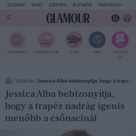
SZTÁROK
DIVAT
SZÉPSÉG
ÉLETMÓD
HOROSZKÓP
KU
MANCSPARTY
NYEREMÉNYJÁTÉK
SYOSS
TAROT
GLAMOUR
20
Sztárok
Jessica Alba bebizonyítja, hogy a trapéz
Jessica Alba bebizonyítja,
hogy a trapéz nadrág igenis
menőbb a csőnacinál