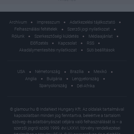
Archívum
Impresszum
Adatkezelési tájékoztató
Felhasználási feltételek
Szerzői jogi nyilatkozat
Rólunk
Szerkesztőségi küldetés
Médiaajánlat
Előfizetés
Kapcsolat
RSS
Akadálymentesítési nyilatkozat
Süti beállítások
USA
Németország
Brazília
Mexikó
Anglia
Bulgária
Lengyelország
Spanyolország
Dél-Afrika
© glamour.hu © IndaNext Hungary Kft. Az oldalak tartalmával
kapcsolatban minden jog fenntartva, beleértve a tartalom
szöveg- és adatbányászat céljára való felhasználását is – a
szerzői jogról szóló 1999. évi LXXVI. törvény rendelkezései