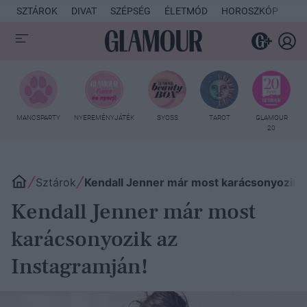
SZTÁROK
DIVAT
SZÉPSÉG
ÉLETMÓD
HOROSZKÓP
KU
MANCSPARTY
NYEREMÉNYJÁTÉK
SYOSS
TAROT
GLAMOUR
20
Sztárok
Kendall Jenner már most karácsonyozik a
Kendall Jenner már most
karácsonyozik az
Instagramján!