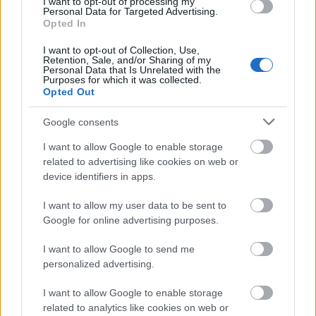
I want to opt-out of processing my
Personal Data for Targeted Advertising.
Opted In
I want to opt-out of Collection, Use,
Retention, Sale, and/or Sharing of my
A Jenner lány az
Estée Lauder arcaként szerepel
a
Personal Data that Is Unrelated with the
Purposes for which it was collected.
legújabb kampányban. Kendall gyönyörű a fotókon,
Opted Out
mi azonban még nem akarunk beletörődni, hogy
mindjárt itt a tél.
Google consents
I want to allow Google to enable storage
Küldés
Megosztás
related to advertising like cookies on web or
Messengeren
device identifiers in apps.
I want to allow my user data to be sent to
Itt állíthatod be
, hogy a Google
keresőben könnyebben megtaláld a
Google for online advertising purposes.
glamour.hu cikkeit
I want to allow Google to send me
personalized advertising.
I want to allow Google to enable storage
related to analytics like cookies on web or