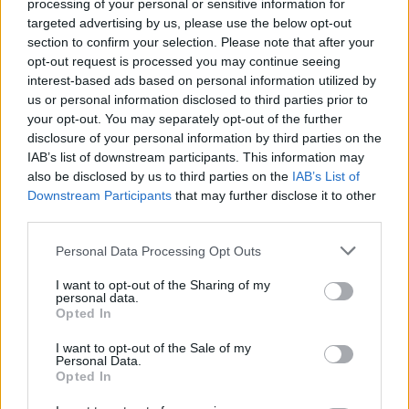
#10084;#65039;#127876;#10024; #Estee_Model
processing of your personal or sensitive information for
@esteelauder
Kendall (@kendalljenner) által
targeted advertising by us, please use the below opt-out
section to confirm your selection. Please note that after your
megosztott bejegyzés, 2017. Okt 19., 09:19 PDT
opt-out request is processed you may continue seeing
data-instgrm-version="7" style=" background:#FFF;
interest-based ads based on personal information utilized by
us or personal information disclosed to third parties prior to
border:0; border-radius:3px; box-shadow:0 0 1px 0
your opt-out. You may separately opt-out of the further
rgba(0,0,0,0.5),0 1px 10px 0 rgba(0,0,0,0.15); margin:
disclosure of your personal information by third parties on the
1px; max-width:658px; padding:0; width:99.375%;
IAB’s list of downstream participants. This information may
width:-webkit-calc(100% - 2px); width:calc(100% -
also be disclosed by us to third parties on the
IAB’s List of
2px);">
#EsteeModel @kendalljenner is ready to
Downstream Participants
that may further disclose it to other
sparkle this #holiday season. Have you already
third parties.
started picking out your #EsteeWishlist? Tell us what
Please note that this website/app uses one or more Google
Personal Data Processing Opt Outs
you#8217;ve got your eye on!
Estée Lauder
services and may gather and store information including but
(@esteelauder) által megosztott bejegyzés, 2017.
not limited to your visit or usage behaviour. You may click to
I want to opt-out of the Sharing of my
personal data.
Okt 19., 12:01 PDT
grant or deny consent to Google and its third-party tags to
Opted In
use your data for below specified purposes in below Google
Ezt olvastad már?
Kim Kardashian és Kourtney
consent section.
I want to opt-out of the Sale of my
Kardashian már karácsonyfát vásárolnak ILYEN
Personal Data.
Opted In
szettben