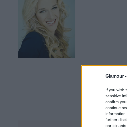
Glamour 
If you wish 
sensitive in
confirm you
continue se
information 
further disc
participants