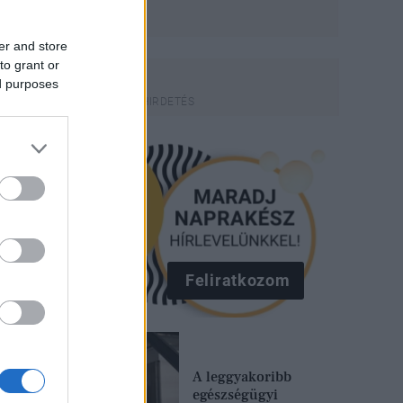
er and store
to grant or
ed purposes
Feliratkozom
A leggyakoribb
egészségügyi