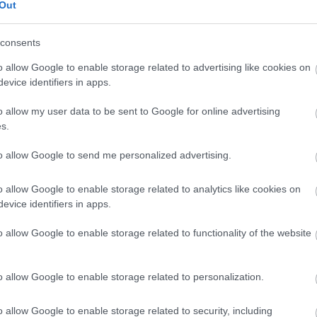
ben bejutott a döntőben és hatodik
Out
z Eurovíziós Dalfesztiválon a Szerelem,
al, ahol egy ország drukkolt az
consents
2. helyen végzett. Számos díjjal
ői előadó cím birtokosa (Viva Comet).
o allow Google to enable storage related to advertising like cookies on
evice identifiers in apps.
o allow my user data to be sent to Google for online advertising
s.
to allow Google to send me personalized advertising.
ideoklipje Vár a holnap címmel. Az
o allow Google to enable storage related to analytics like cookies on
evice identifiers in apps.
sengeren
Pinterest
o allow Google to enable storage related to functionality of the website
nyebben megtaláld a glamour.hu
o allow Google to enable storage related to personalization.
o allow Google to enable storage related to security, including