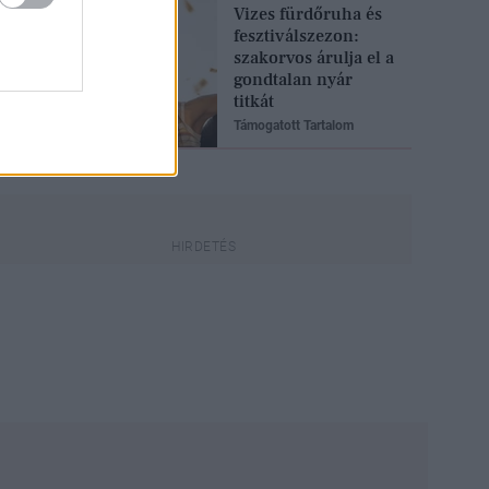
Vizes fürdőruha és
fesztiválszezon:
szakorvos árulja el a
gondtalan nyár
titkát
Támogatott Tartalom