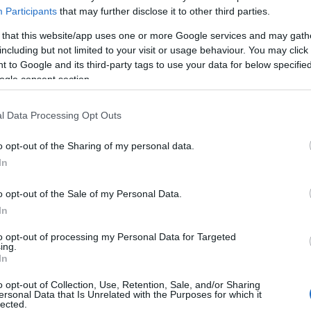
Participants
that may further disclose it to other third parties.
 that this website/app uses one or more Google services and may gath
including but not limited to your visit or usage behaviour. You may click 
 to Google and its third-party tags to use your data for below specifi
ogle consent section.
engeren
Pinterest
l Data Processing Opt Outs
o opt-out of the Sharing of my personal data.
In
o opt-out of the Sale of my Personal Data.
In
atta, amikor felénekelte kedvenc
to opt-out of processing my Personal Data for Targeted
ing.
rvezetéstanár szakon végezte a főiskolát
In
o opt-out of Collection, Use, Retention, Sale, and/or Sharing
a Wolf-áramlat, igazán ismertté az X-
ersonal Data that Is Unrelated with the Purposes for which it
lected.