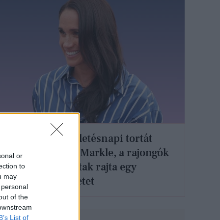
Különleges születésnapi tortát
kapott Meghan Markle, a rajongók
sonal or
azonnal kiszúrtak rajta egy
ection to
ou may
aprócska részletet
 personal
out of the
 downstream
B’s List of