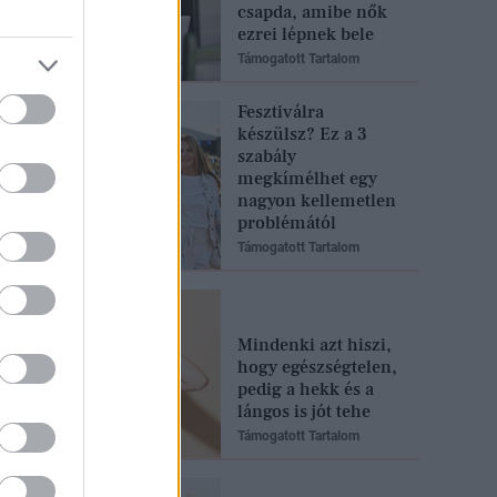
csapda, amibe nők
ezrei lépnek bele
Támogatott Tartalom
Fesztiválra
készülsz? Ez a 3
szabály
megkímélhet egy
nagyon kellemetlen
problémától
Támogatott Tartalom
Mindenki azt hiszi,
hogy egészségtelen,
pedig a hekk és a
lángos is jót tehe
Támogatott Tartalom