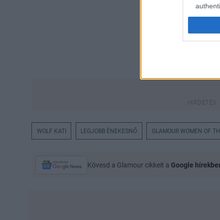
authenti
WOLF KATI
LEGJOBB ÉNEKESNŐ
GLAMOUR WOMEN OF TH
Kövesd a Glamour cikkeit a
Google hírekbe