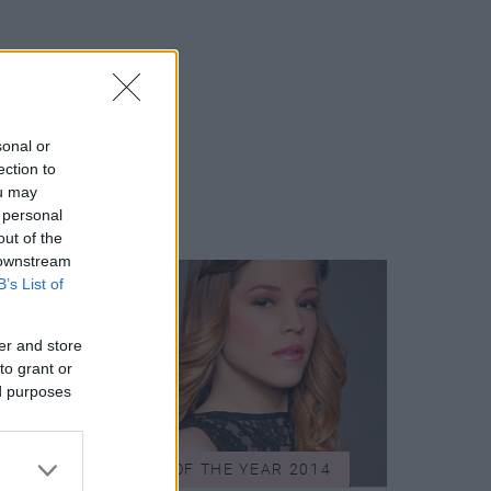
sonal or
ection to
ou may
 personal
out of the
 downstream
B’s List of
er and store
to grant or
ed purposes
14
WOMEN OF THE YEAR 2014