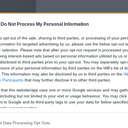
-
Do Not Process My Personal Information
WOMEN OF THE YEAR 2014
Tóth Gabi - A legjobb
to opt-out of the sale, sharing to third parties, or processing of your per
formation for targeted advertising by us, please use the below opt-out s
énekesnő kategória
r selection. Please note that after your opt-out request is processed y
eing interest-based ads based on personal information utilized by us or
disclosed to third parties prior to your opt-out. You may separately opt-
losure of your personal information by third parties on the IAB’s list of
. This information may also be disclosed by us to third parties on the
IA
Participants
that may further disclose it to other third parties.
 that this website/app uses one or more Google services and may gath
including but not limited to your visit or usage behaviour. You may click 
 to Google and its third-party tags to use your data for below specifi
ogle consent section.
N OF THE YEAR 2014
WOMEN OF THE YEAR 20
l Data Processing Opt Outs