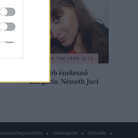
12
WOMEN OF THE YEAR 2012
A legjobb énekesnő
kategória: Németh Juci
zerkesztőségi küldetés
Médiaajánlat
Előfizetés