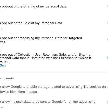
a Magdi - A legjobb
Radics Gigi - A legjo
o opt-out of the Sharing of my personal data.
esnő kategória
énekesnő kategória
In
o opt-out of the Sale of my Personal Data.
In
to opt-out of processing my Personal Data for Targeted
ing.
In
o opt-out of Collection, Use, Retention, Sale, and/or Sharing
ersonal Data that Is Unrelated with the Purposes for which it
lected.
Out
WOMEN OF THE YEAR 2012
consents
o allow Google to enable storage related to advertising like cookies on
evice identifiers in apps.
"Fantasztikus érzés, hogy ilyen
o allow my user data to be sent to Google for online advertising
s.