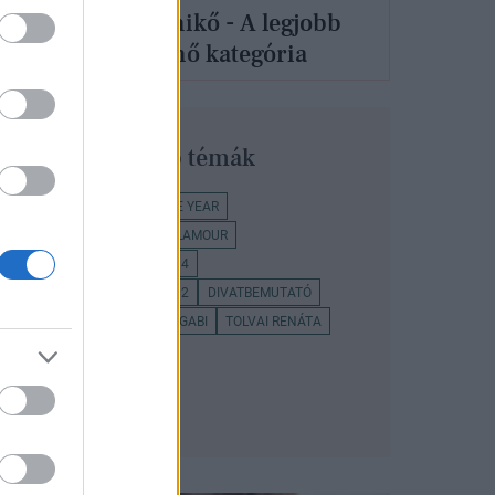
bb
Muri Enikő - A legjobb
énekesnő kategória
Legnépszerűbb témák
GLAMOUR WOMEN OF THE YEAR
LEGJOBB ÉNEKESNŐ
GLAMOUR
WOMEN OF THE YEAR 2014
WOMEN OF THE YEAR 2012
DIVATBEMUTATÓ
JANICSÁK VECA
TÓTH GABI
TOLVAI RENÁTA