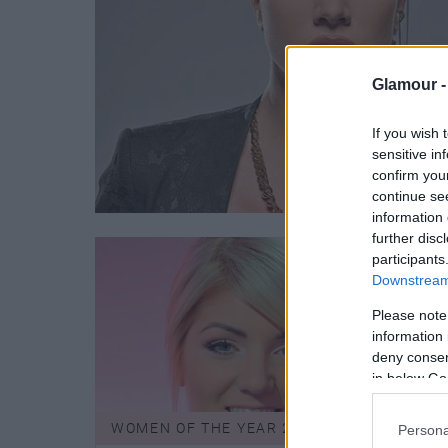
Glamour 
If you wish 
sensitive in
confirm you
continue se
information 
further disc
participants
Downstream 
Please note
information 
deny consent
in below Go
WOMEN OF THE YEAR 2014
WOME
Persona