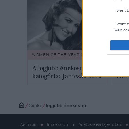
pasi?
I want 
I want t
web or d
I want t
or app.
WOMEN OF THE YEAR 2012
WOME
I want t
A legjobb énekesnő
A le
I want t
kategória: Janicsák Veca
kate
authenti
Címke
legjobb énekesnő
Archívum
Impresszum
Adatkezelési tájékoztató