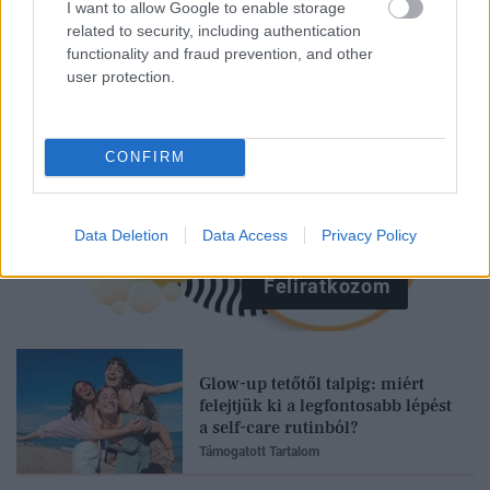
I want to allow Google to enable storage
related to security, including authentication
functionality and fraud prevention, and other
user protection.
CONFIRM
Data Deletion
Data Access
Privacy Policy
Feliratkozom
Glow-up tetőtől talpig: miért
felejtjük ki a legfontosabb lépést
a self-care rutinból?
Támogatott Tartalom