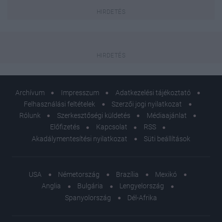
Archívum
Impresszum
Adatkezelési tájékoztató
Felhasználási feltételek
Szerzői jogi nyilatkozat
Rólunk
Szerkesztőségi küldetés
Médiaajánlat
Előfizetés
Kapcsolat
RSS
Akadálymentesítési nyilatkozat
Süti beállítások
USA
Németország
Brazília
Mexikó
Anglia
Bulgária
Lengyelország
Spanyolország
Dél-Afrika