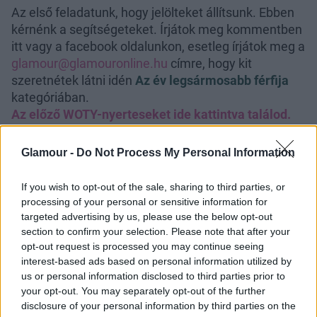
Az első feladatunk, hogy jelölteket állítsunk. Ebben
kérnénk a segítségeteket. Írjátok meg kommentben
itt vagy a facebook oldalunkon, esetleg írjátok meg a
glamour@glamouronline.hu
címre, hogy kit
szeretnétek látni idén
Az év legsármosabb férfija
kategóriában.
Az előző WOTY-nyerteseket ide kattintva találod.
Ne feledjétek: bárkit jelölhettek, rajtatok múlik, kik
Glamour -
Do Not Process My Personal Information
lesznek a befutók.
If you wish to opt-out of the sale, sharing to third parties, or
processing of your personal or sensitive information for
targeted advertising by us, please use the below opt-out
section to confirm your selection. Please note that after your
opt-out request is processed you may continue seeing
interest-based ads based on personal information utilized by
us or personal information disclosed to third parties prior to
your opt-out. You may separately opt-out of the further
disclosure of your personal information by third parties on the