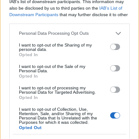
IAB’s list of downstream participants. This information may
also be disclosed by us to third parties on the
IAB’s List of
Downstream Participants
that may further disclose it to other
third parties.
Please note that this website/app uses one or more Google
Personal Data Processing Opt Outs
services and may gather and store information including but
not limited to your visit or usage behaviour. You may click to
I want to opt-out of the Sharing of my
personal data.
grant or deny consent to Google and its third-party tags to
Opted In
use your data for below specified purposes in below Google
consent section.
I want to opt-out of the Sale of my
Personal Data.
Opted In
I want to opt-out of processing my
Personal Data for Targeted Advertising.
Opted In
Küldés
Megosztás
Messengeren
I want to opt-out of Collection, Use,
Retention, Sale, and/or Sharing of my
Personal Data that Is Unrelated with the
Purposes for which it was collected.
Itt állíthatod be
, hogy a Google
Opted Out
keresőben könnyebben megtaláld a
glamour.hu cikkeit