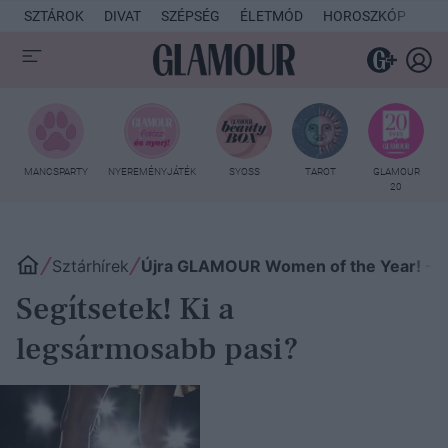
SZTÁROK
DIVAT
SZÉPSÉG
ÉLETMÓD
HOROSZKÓP
KU
MANCSPARTY
NYEREMÉNYJÁTÉK
SYOSS
TAROT
GLAMOUR
20
Sztárhírek
Újra GLAMOUR Women of the Year! - Ne
Segítsetek! Ki a
legsármosabb pasi?