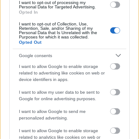
I want to opt-out of processing my
megtiszteltetés számomra, hogy Az év hősnői díjat
Personal Data for Targeted Advertising.
idén a United Way csapatának adhatom át, akik
Opted In
fáradhatatlanul dolgoznak azon, hogy a gyerekek és
I want to opt-out of Collection, Use,
felnőttek értsék is azt, amit olvasnak. Mert ha
Retention, Sale, and/or Sharing of my
Personal Data that Is Unrelated with the
olvasol, akkor érted a világot. És ha érted a világot,
Purposes for which it was collected.
akkor nem lehet becsapni.
Opted Out
Google consents
Küldés
Megosztás
Messengeren
I want to allow Google to enable storage
related to advertising like cookies on web or
device identifiers in apps.
Itt állíthatod be
, hogy a Google
keresőben könnyebben megtaláld a
glamour.hu cikkeit
I want to allow my user data to be sent to
Google for online advertising purposes.
I want to allow Google to send me
personalized advertising.
I want to allow Google to enable storage
related to analytics like cookies on web or