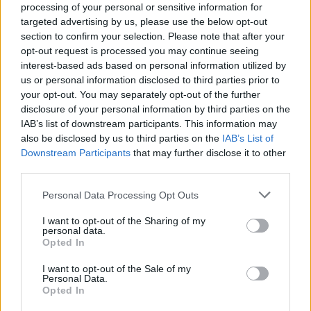
processing of your personal or sensitive information for
kielégíthetetlen vágyakozás. Nem ismerős ez a
targeted advertising by us, please use the below opt-out
történet?
section to confirm your selection. Please note that after your
opt-out request is processed you may continue seeing
interest-based ads based on personal information utilized by
us or personal information disclosed to third parties prior to
your opt-out. You may separately opt-out of the further
disclosure of your personal information by third parties on the
IAB’s list of downstream participants. This information may
Nem ugyanebben élünk ma is, egy végtelenített
also be disclosed by us to third parties on the
IAB’s List of
feedben, ahol mindig van valaki, aki szebb,
Downstream Participants
that may further disclose it to other
gazdagabb, boldogabb nálunk? Ezért hoztuk létre a
third parties.
meglévő felületeink mellett a
GLAMOUR Pluszt
, ami
Please note that this website/app uses one or more Google
egyfajta biztonságos és értékes tér az interneten.
Personal Data Processing Opt Outs
services and may gather and store information including but
not limited to your visit or usage behaviour. You may click to
I want to opt-out of the Sharing of my
Egy biztonságos szoba, Virginia Woolf gondolatai
personal data.
grant or deny consent to Google and its third-party tags to
nyomán, ahol kiszakadhatunk a zajból, ahol
Opted In
use your data for below specified purposes in below Google
gondolkodhatunk, érezhetünk, és visszatalálhatunk
consent section.
I want to opt-out of the Sale of my
önmagunkhoz.
Mert van egy másik veszély is:
ha
Personal Data.
elveszítjük az olvasás képességét, az értelem és a
Opted In
kritikai gondolkodás lehetőségét. Ezért hatalmas