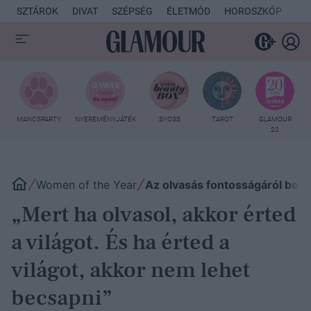
SZTÁROK
DIVAT
SZÉPSÉG
ÉLETMÓD
HOROSZKÓP
KU
MANCSPARTY
NYEREMÉNYJÁTÉK
SYOSS
TAROT
GLAMOUR
20
Women of the Year
Az olvasás fontosságáról bes
„Mert ha olvasol, akkor érted
a világot. És ha érted a
világot, akkor nem lehet
becsapni”