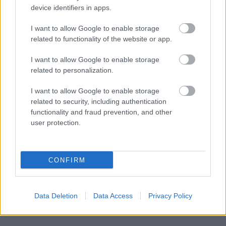
device identifiers in apps.
I want to allow Google to enable storage
related to functionality of the website or app.
I want to allow Google to enable storage
related to personalization.
OLVASÁS NÉPSZERŰSÍTÉS
WOTY
I want to allow Google to enable storage
GLAMOUR WOMEN OF THE YEAR
GLAMOUR WOMEN OF THE YEAR
related to security, including authentication
functionality and fraud prevention, and other
GLAMOUR WOMEN OF THE YEAR
user protection.
Kövesd a Glamour cikkeit a
Google hírekben
is!
CONFIRM
Data Deletion
Data Access
Privacy Policy