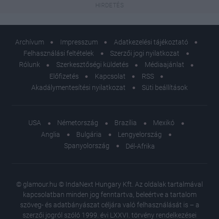
Archívum
Impresszum
Adatkezelési tájékoztató
Felhasználási feltételek
Szerzői jogi nyilatkozat
Rólunk
Szerkesztőségi küldetés
Médiaajánlat
Előfizetés
Kapcsolat
RSS
Akadálymentesítési nyilatkozat
Süti beállítások
USA
Németország
Brazília
Mexikó
Anglia
Bulgária
Lengyelország
Spanyolország
Dél-Afrika
© glamour.hu © IndaNext Hungary Kft. Az oldalak tartalmával
kapcsolatban minden jog fenntartva, beleértve a tartalom
szöveg- és adatbányászat céljára való felhasználását is – a
szerzői jogról szóló 1999. évi LXXVI. törvény rendelkezései