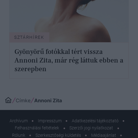
SZTÁRHÍREK
Gyönyörű fotókkal tért vissza
Annoni Zita, már rég láttuk ebben a
szerepben
Címke
Annoni Zita
Archívum
Impresszum
Adatkezelési tájékoztató
Felhasználási feltételek
Szerzői jogi nyilatkozat
Rólunk
Szerkesztőségi küldetés
Médiaajánlat