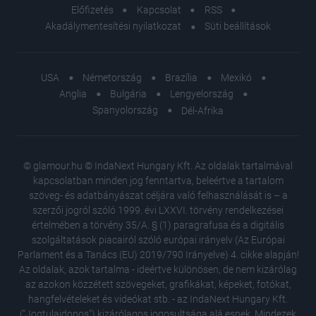
Előfizetés
Kapcsolat
RSS
Akadálymentesítési nyilatkozat
Süti beállítások
USA
Németország
Brazília
Mexikó
Anglia
Bulgária
Lengyelország
Spanyolország
Dél-Afrika
© glamour.hu © IndaNext Hungary Kft. Az oldalak tartalmával
kapcsolatban minden jog fenntartva, beleértve a tartalom
szöveg- és adatbányászat céljára való felhasználását is – a
szerzői jogról szóló 1999. évi LXXVI. törvény rendelkezései
értelmében a törvény 35/A. § (1) paragrafusa és a digitális
szolgáltatások piacairól szóló európai irányelv (Az Európai
Parlament és a Tanács (EU) 2019/790 Irányelve) 4. cikke alapján!
Az oldalak, azok tartalma - ideértve különösen, de nem kizárólag
az azokon közzétett szövegeket, grafikákat, képeket, fotókat,
hangfelvételeket és videókat stb. - az IndaNext Hungary Kft.
("Jogtulajdonos") kizárólagos jogosultsága alá esnek. Mindezek