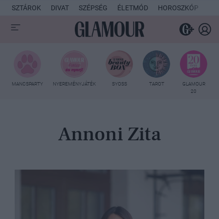
SZTÁROK
DIVAT
SZÉPSÉG
ÉLETMÓD
HOROSZKÓP
KU
MANCSPARTY
NYEREMÉNYJÁTÉK
SYOSS
TAROT
GLAMOUR
20
Annoni Zita