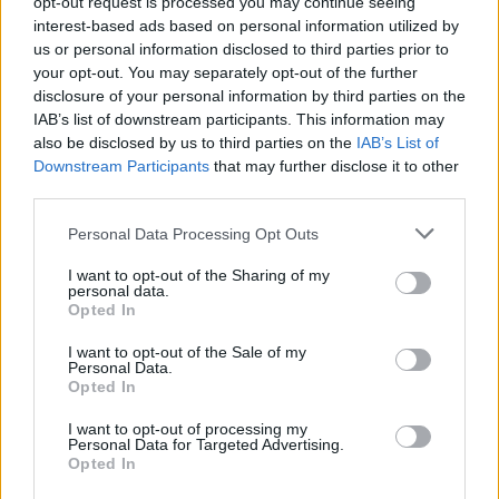
opt-out request is processed you may continue seeing
interest-based ads based on personal information utilized by
us or personal information disclosed to third parties prior to
your opt-out. You may separately opt-out of the further
SZTÁRHÍREK
disclosure of your personal information by third parties on the
IAB’s list of downstream participants. This information may
Annoni Zita elárulta, milyen volt
also be disclosed by us to third parties on the
IAB’s List of
élete első találkozása a férjével
Downstream Participants
that may further disclose it to other
third parties.
Please note that this website/app uses one or more Google
Personal Data Processing Opt Outs
services and may gather and store information including but
not limited to your visit or usage behaviour. You may click to
I want to opt-out of the Sharing of my
personal data.
grant or deny consent to Google and its third-party tags to
Opted In
use your data for below specified purposes in below Google
consent section.
I want to opt-out of the Sale of my
Personal Data.
Opted In
I want to opt-out of processing my
Personal Data for Targeted Advertising.
Opted In