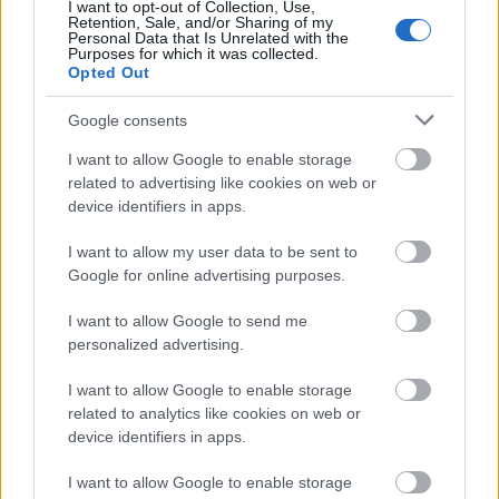
I want to opt-out of Collection, Use,
Retention, Sale, and/or Sharing of my
SZTÁRHÍREK
Personal Data that Is Unrelated with the
Purposes for which it was collected.
Annoni Zita álomszép fotósorozata
Opted Out
után nehéz szavakat találni, egészen
Google consents
új arcát mutatta rajtuk
I want to allow Google to enable storage
related to advertising like cookies on web or
device identifiers in apps.
I want to allow my user data to be sent to
Google for online advertising purposes.
I want to allow Google to send me
personalized advertising.
I want to allow Google to enable storage
GLAMOUR HOROSZKÓP
related to analytics like cookies on web or
device identifiers in apps.
A Bak a csillagjegyed? Annoni Zita
asztrológiai képletén keresztül
I want to allow Google to enable storage