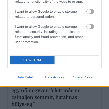
related to functionality of the website or app.
végre megérted, miért vagy olyan
különleges
I want to allow Google to enable storage
related to personalization.
I want to allow Google to enable storage
related to security, including authentication
functionality and fraud prevention, and other
user protection.
CONFIRM
GLAMOUR 20
Data Deletion
Data Access
Privacy Policy
Annoni Zita: „Azt mondani, hogy
egy nő negyven felett már ne
csináljon semmit, hatalmas
hülyeség”