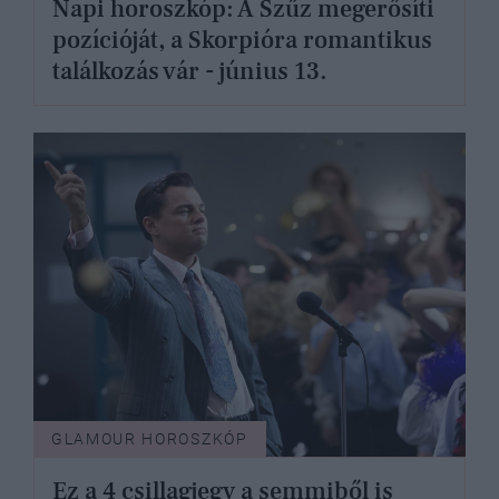
Napi horoszkóp: A Szűz megerősíti
pozícióját, a Skorpióra romantikus
találkozás vár - június 13.
GLAMOUR HOROSZKÓP
Ez a 4 csillagjegy a semmiből is