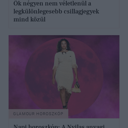
Ők négyen nem véletlenül a
legkülönlegesebb csillagjegyek
mind közül
GLAMOUR HOROSZKÓP
Napi horoszkóp: A Nyilas anyagi