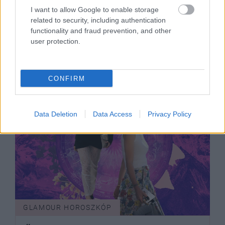
I want to allow Google to enable storage
Napi horoszkóp: A Halak ma nem
related to security, including authentication
ismer lehetetlent, az Ikrek inkább
functionality and fraud prevention, and other
ne kockáztasson - július 1.
user protection.
CONFIRM
Data Deletion
Data Access
Privacy Policy
GLAMOUR HOROSZKÓP