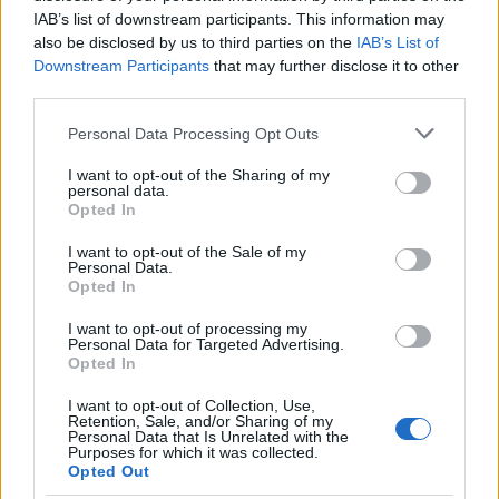
IAB’s list of downstream participants. This information may
also be disclosed by us to third parties on the
IAB’s List of
GLAMOUR HOROSZKÓP
Downstream Participants
that may further disclose it to other
third parties.
Napi horoszkóp: A Rák izgalmas
Please note that this website/app uses one or more Google
híreket kap, a Halak karrierje
Personal Data Processing Opt Outs
services and may gather and store information including but
szárnyal - július 2.
not limited to your visit or usage behaviour. You may click to
I want to opt-out of the Sharing of my
personal data.
grant or deny consent to Google and its third-party tags to
Opted In
use your data for below specified purposes in below Google
consent section.
I want to opt-out of the Sale of my
Personal Data.
Opted In
I want to opt-out of processing my
Personal Data for Targeted Advertising.
Opted In
I want to opt-out of Collection, Use,
Retention, Sale, and/or Sharing of my
Personal Data that Is Unrelated with the
Purposes for which it was collected.
Opted Out
GLAMOUR HOROSZKÓP