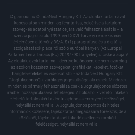
© glamour.hu © IndaNext Hungary Kft. Az oldalak tartalmával
kapcsolatban minden jog fenntartva, beleértve a tartalom
szöveg- és adatbányászat céljára való felhasználását is – a
szerzői jogról szóló 1999. évi LXXVI. törvény rendelkezései
értelmében a törvény 35/A. § (1) paragrafusa és a digitális
szolgáltatások piacairól szóló európai irányelv (Az Európai
Parlament és a Tanács (EU) 2019/790 Irányelve) 4. cikke alapján!
Az oldalak, azok tartalma - ideértve különösen, de nem kizárólag
az azokon közzétett szövegeket, grafikákat, képeket, fotókat,
hangfelvételeket és videókat stb. - az IndaNext Hungary Kft.
("Jogtulajdonos") kizárólagos jogosultsága alá esnek. Mindezek
minden és bármely felhasználása csak a Jogtulajdonos előzetes
írásbeli hozzájárulásával lehetséges. Az oldalról kivezető linkeken
elérhető tartalmakért a Jogtulajdonos semmilyen felelősséget,
helytállást nem vállal. A Jogtulajdonos pontos és hiteles
információk közlésére, tájékoztatás megadására törekszik, de a
közlésből, tájékoztatásból fakadó esetleges károkért
felelősséget, helytállást nem vállal.