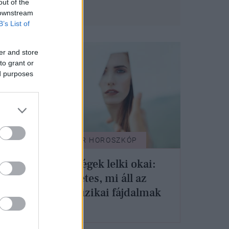
out of the
 downstream
B’s List of
er and store
to grant or
ed purposes
GLAMOUR HOROSZKÓP
Betegségek lelki okai:
félelmetes, mi áll az
egyen
egyes fizikai fájdalmak
0.
mögött