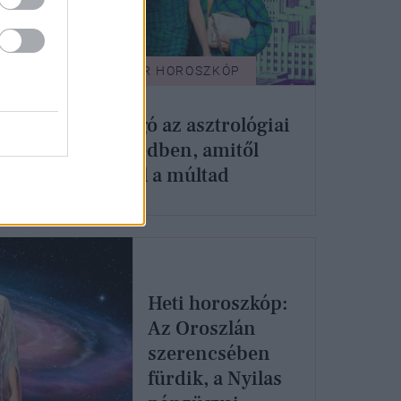
GLAMOUR HOROSZKÓP
3 bolygó az asztrológiai
képletedben, amitől
feltárul a múltad
gy
ber
Heti horoszkóp:
Az Oroszlán
szerencsében
fürdik, a Nyilas