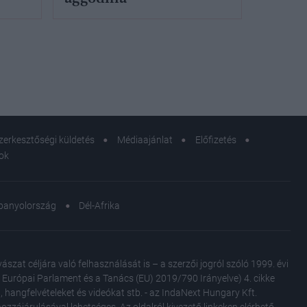
.
olsó
zerkesztőségi küldetés
Médiaajánlat
Előfizetés
sok
panyolország
Dél-Afrika
at céljára való felhasználását is – a szerzői jogról szóló 1999. évi
Az Európai Parlament és a Tanács (EU) 2019/790 Irányelve) 4. cikke
, hangfelvételeket és videókat stb. - az IndaNext Hungary Kft.