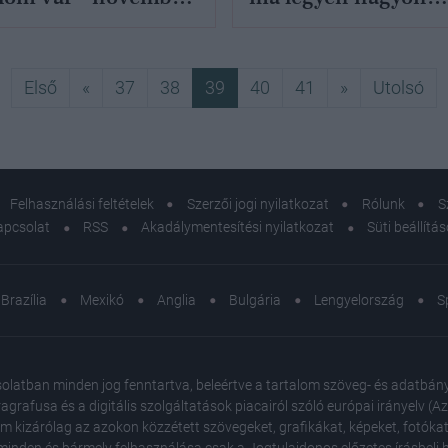
óvatos - november 3
Első
Előző
Következő
Ut
Első
«
37
38
39
40
41
»
Utolsó
Felhasználási feltételek
Szerzői jogi nyilatkozat
Rólunk
S
apcsolat
RSS
Akadálymentesítési nyilatkozat
Süti beállítá
Brazília
Mexikó
Anglia
Bulgária
Lengyelország
S
atban minden jog fenntartva, beleértve a tartalom szöveg- és adatbányász
agrafusa és a digitális szolgáltatások piacairól szóló európai irányelv (
em kizárólag az azokon közzétett szövegeket, grafikákat, képeket, fotókat