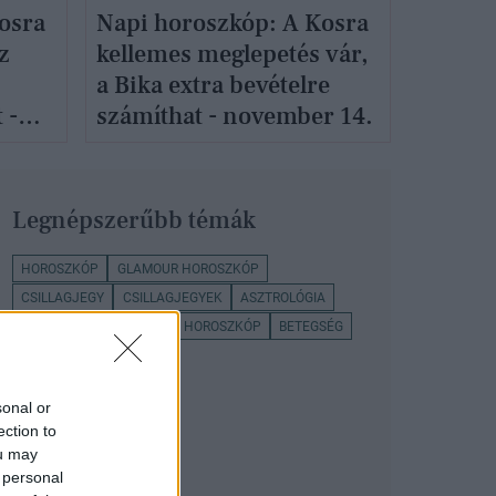
osra
Napi horoszkóp: A Kosra
z
kellemes meglepetés vár,
a Bika extra bevételre
 -
számíthat - november 14.
Legnépszerűbb témák
HOROSZKÓP
GLAMOUR HOROSZKÓP
CSILLAGJEGY
CSILLAGJEGYEK
ASZTROLÓGIA
NAPI HOROSZKÓP
HETI HOROSZKÓP
BETEGSÉG
KARMA
sonal or
ection to
ou may
 personal