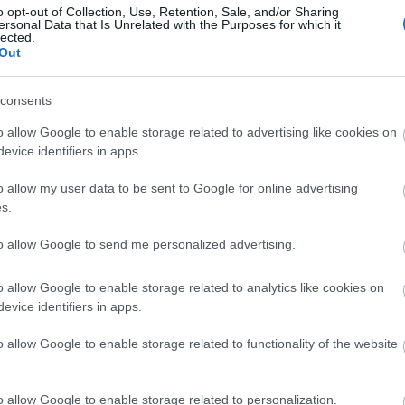
o opt-out of Collection, Use, Retention, Sale, and/or Sharing
ersonal Data that Is Unrelated with the Purposes for which it
lected.
Out
GLAMOUR HOROSZKÓP
consents
Napi horoszkóp: A
o allow Google to enable storage related to advertising like cookies on
Mérlegre új projektek
evice identifiers in apps.
várnak, a Bak
o allow my user data to be sent to Google for online advertising
befolyásos személy
s.
bizalmába férkőzhet -
to allow Google to send me personalized advertising.
november 9.
o allow Google to enable storage related to analytics like cookies on
evice identifiers in apps.
o allow Google to enable storage related to functionality of the website
o allow Google to enable storage related to personalization.