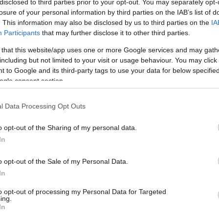
disclosed to third parties prior to your opt-out. You may separately opt-
losure of your personal information by third parties on the IAB’s list of
Heti horoszkóp: A Halakra rátalál
. This information may also be disclosed by us to third parties on the
IA
a szerelem, a Kos új kapcsolatokra
Participants
that may further disclose it to other third parties.
-
tesz szert - november 13. -
 that this website/app uses one or more Google services and may gath
november 19.
including but not limited to your visit or usage behaviour. You may click 
 to Google and its third-party tags to use your data for below specifi
ogle consent section.
l Data Processing Opt Outs
o opt-out of the Sharing of my personal data.
OUR HOROSZKÓP
GLAMOUR HOROSZKÓP
In
 horoszkóp: Az
Napi horoszkóp: A
o opt-out of the Sale of my Personal Data.
k ma legyen nagyon
Mérleg rossz híreket
In
os, a Skorpióra
kaphat, a Vízöntő l
to opt-out of processing my Personal Data for Targeted
s pillanatok várnak
óvatos - november 1
ing.
In
vember 11.