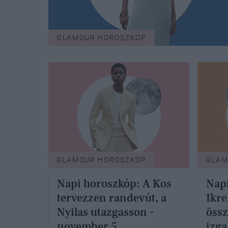
GLAMOUR HOROSZKÓP
GLAMOUR HOROSZKÓP
GLAM
Napi horoszkóp: A Kos
Napi
tervezzen randevút, a
Ikr
Nyilas utazgasson -
össz
november 5.
izga