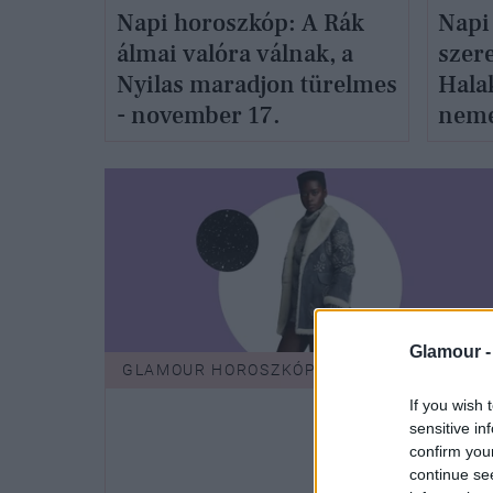
Napi horoszkóp: A Rák
Napi
álmai valóra válnak, a
szer
Nyilas maradjon türelmes
Hala
- november 17.
neme
Glamour 
GLAMOUR HOROSZKÓP
If you wish 
sensitive in
confirm you
continue se