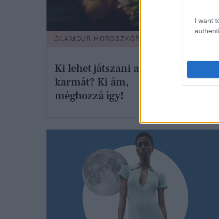
I want t
authenti
GLAMOUR HOROSZKÓP
GLAM
Napi
Ki lehet játszani a
Skor
karmát? Ki ám,
isme
méghozzá így!
karr
nov