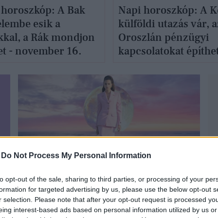
 horoszkóp: A Bak
Napi horoszkóp: A K
elembe esik a
külföldi utazás vár, a
kkal, a Rák mondjon
Oroszlán pénzügyi
t - november 16.
kapcsolatokat építhet
november 15.
-
Do Not Process My Personal Information
GLAMOUR HOROSZKÓP
to opt-out of the sale, sharing to third parties, or processing of your per
formation for targeted advertising by us, please use the below opt-out s
r selection. Please note that after your opt-out request is processed y
eing interest-based ads based on personal information utilized by us or