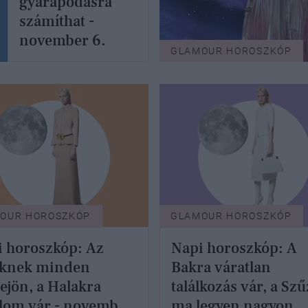
gyarapodásra
számíthat -
november 6.
GLAMOUR HOROSZKÓP
OUR HOROSZKÓP
GLAMOUR HOROSZKÓP
 horoszkóp: Az
Napi horoszkóp: A
eknek minden
Bakra váratlan
ejön, a Halakra
találkozás vár, a Szű
lom vár - november
ma legyen nagyon