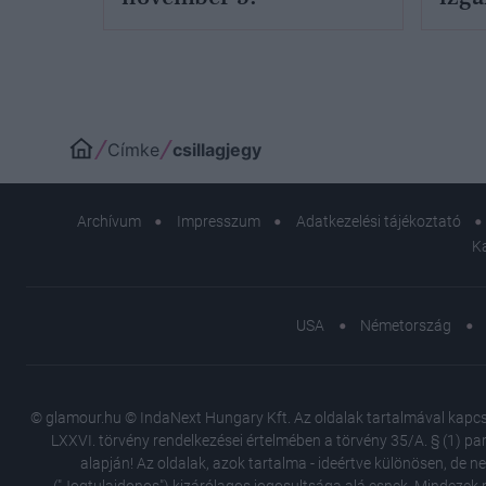
4.
Címke
csillagjegy
Archívum
Impresszum
Adatkezelési tájékoztató
K
USA
Németország
© glamour.hu © IndaNext Hungary Kft. Az oldalak tartalmával kapcsol
LXXVI. törvény rendelkezései értelmében a törvény 35/A. § (1) par
alapján! Az oldalak, azok tartalma - ideértve különösen, de n