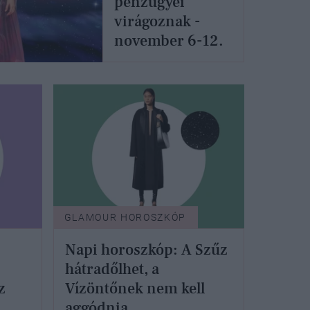
pénzügyei
virágoznak -
november 6-12.
GLAMOUR HOROSZKÓP
Napi horoszkóp: A Szűz
hátradőlhet, a
z
Vízöntőnek nem kell
aggódnia