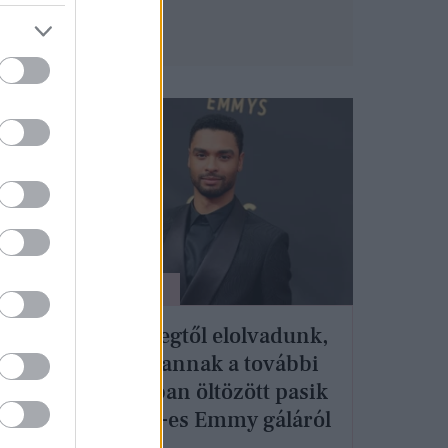
SZTÁROK
wood
A hercegtől elolvadunk,
l a
de itt vannak a további
legjobban öltözött pasik
a 2021-es Emmy gáláról
1-es