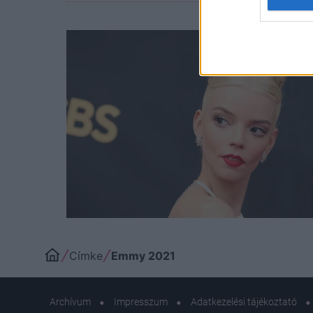
Címke
Emmy 2021
Archívum
Impresszum
Adatkezelési tájékoztató