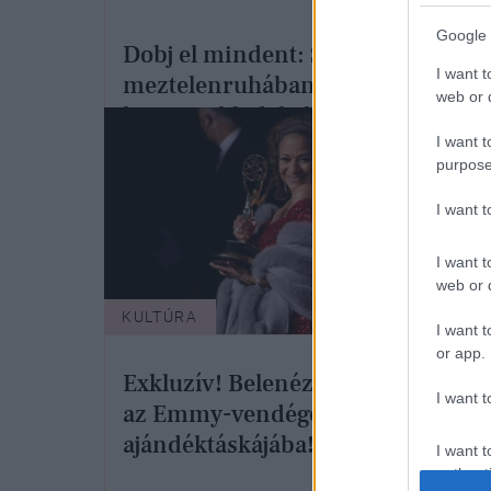
Google 
Dobj el mindent: Selena Gomez
I want t
meztelenruhában és a világ
web or d
legnagyobb dekoltázsában
érkezett az Emmy-díjátadóra
I want t
purpose
I want 
I want t
web or d
KULTÚRA
KULT
I want t
or app.
A 7
Exkluzív! Belenéztünk
legf
I want t
az Emmy-vendégek
Hely
ajándéktáskájába!
I want t
Los 
authenti