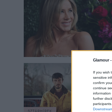
Glamour 
If you wish 
sensitive in
confirm you
continue se
information 
further disc
participants
Downstream 
SZTÁRHÍREK
ÉLET