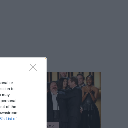
sonal or
ection to
ou may
 personal
out of the
 downstream
B’s List of
SZTÁRHÍREK