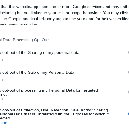
 that this website/app uses one or more Google services and may gath
vesen is ragyoghat
Mint egy tündér! Je
including but not limited to your visit or usage behaviour. You may click 
ki a vörös szőnyegen!
Ortega Wednesday
 to Google and its third-party tags to use your data for below specifi
ogle consent section.
 Collins mindenkit
ellentétének öltözött
ázsolt
Emmy-gálán
l Data Processing Opt Outs
o opt-out of the Sharing of my personal data.
In
o opt-out of the Sale of my Personal Data.
In
to opt-out of processing my Personal Data for Targeted
ing.
In
SZTÁRHÍREK
o opt-out of Collection, Use, Retention, Sale, and/or Sharing
ersonal Data that Is Unrelated with the Purposes for which it
lected.
Out