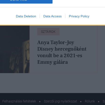
Emmy gálán is
Data Deletion
Data Access
Privacy Policy
SZTÁROK
Anya Taylor-Joy
Disney hercegnőként
vonult be a 2021-es
Emmy gálára
Felhasználási feltételek
Szerzői jogi nyilatkozat
Rólunk
S