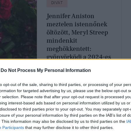
DIVAT
Jennifer Aniston
meztelen istennőnek
öltözött, Meryl Streep
mindenkit
meghökkentett:
gyönyörködj a 2024-es
Emmy-gála
-
Do Not Process My Personal Information
legpompásabb
ruháiban
to opt-out of the sale, sharing to third parties, or processing of your per
formation for targeted advertising by us, please use the below opt-out s
r selection. Please note that after your opt-out request is processed y
eing interest-based ads based on personal information utilized by us or
disclosed to third parties prior to your opt-out. You may separately opt-
losure of your personal information by third parties on the IAB’s list of
. This information may also be disclosed by us to third parties on the
IA
Participants
that may further disclose it to other third parties.
MÓD
SZTÁRHÍREK