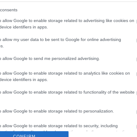
consents
Egész Hollywood állva tapsolta
o allow Google to enable storage related to advertising like cookies on
Christina Applegate-et, aki
evice identifiers in apps.
könnyeivel küszködött az Emmy-
díjátadó színpadán
o allow my user data to be sent to Google for online advertising
s.
to allow Google to send me personalized advertising.
o allow Google to enable storage related to analytics like cookies on
evice identifiers in apps.
ÚRA
SZTÁROK
o allow Google to enable storage related to functionality of the website
3. Emmy gála
Kate Winslet Holly
ontosabb pillanatai -
királynőjeként harco
o allow Google to enable storage related to personalization.
színi beszámoló
női test
o allow Google to enable storage related to security, including
Angeles-ből
sokszínűségének
cation functionality and fraud prevention, and other user protection.
elfogadásáért, a 202
CONFIRM