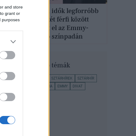
er and store
nna
Minden idők legforróbb
to grant or
csókja két férfi között
ed purposes
 az
csattant el az Emmy-
díjátadó színpadán
Legnépszerűbb témák
EMMY 2021
SZTÁROK
SZTÁRHÍREK
SZTÁRHÍR
SELENA GOMEZ
KULTÚRA
EMMY
DIVAT
JENNIFER ANISTON