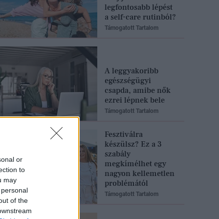
legfontosabb lépést
a self-care rutinból?
Támogatott Tartalom
A leggyakoribb
egészségügyi
csapda, amibe nők
ezrei lépnek bele
Támogatott Tartalom
Fesztiválra
készülsz? Ez a 3
szabály
sonal or
megkímélhet egy
ection to
nagyon kellemetlen
ou may
problémától
 personal
Támogatott Tartalom
out of the
 downstream