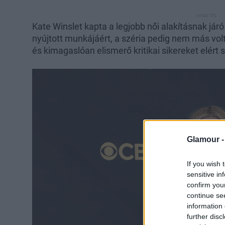
Kate Winslet kapta a legjobb női alakításnak járó
nyújtott munkájáért, a széria pedig nem más vol
és kimagaslóan elismerő kritikai sikereket elért 
Glamour 
If you wish 
sensitive in
confirm you
continue se
information 
further disc