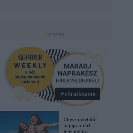
Feliratkozom
Glow-up tetőtől
talpig: miért
felejtjük ki a