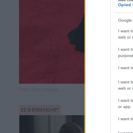
Opted 
Google 
I want t
web or d
I want t
purpose
I want 
I want t
web or d
Fotó:
Getty Images
I want t
or app.
I want t
I want t