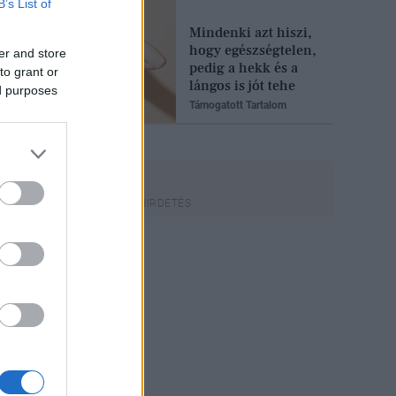
B’s List of
Mindenki azt hiszi,
hogy egészségtelen,
er and store
pedig a hekk és a
to grant or
lángos is jót tehe
ed purposes
Támogatott Tartalom