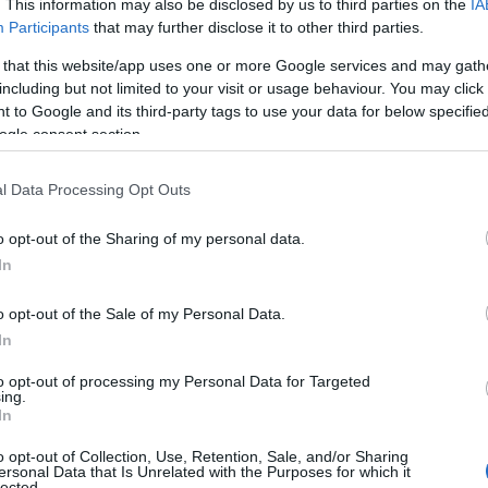
. This information may also be disclosed by us to third parties on the
IA
Participants
that may further disclose it to other third parties.
 that this website/app uses one or more Google services and may gath
including but not limited to your visit or usage behaviour. You may click 
 to Google and its third-party tags to use your data for below specifi
ogle consent section.
l Data Processing Opt Outs
o opt-out of the Sharing of my personal data.
In
o opt-out of the Sale of my Personal Data.
In
to opt-out of processing my Personal Data for Targeted
ing.
In
o opt-out of Collection, Use, Retention, Sale, and/or Sharing
ersonal Data that Is Unrelated with the Purposes for which it
lected.