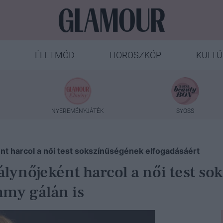
ÉLETMÓD
HOROSZKÓP
KULTÚ
NYEREMÉNYJÁTÉK
SYOSS
nt harcol a női test sokszínűségének elfogadásáért
álynőjeként harcol a női test s
mmy gálán is