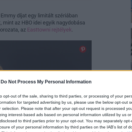
 Emmy díjat egy limitált szériában
t, mint az HBO idei egyik nagydobása
sorozata, az
Easttowni rejtélyek
.
-
Do Not Process My Personal Information
to opt-out of the sale, sharing to third parties, or processing of your per
formation for targeted advertising by us, please use the below opt-out s
r selection. Please note that after your opt-out request is processed y
eing interest-based ads based on personal information utilized by us or
disclosed to third parties prior to your opt-out. You may separately opt-
losure of your personal information by third parties on the IAB’s list of