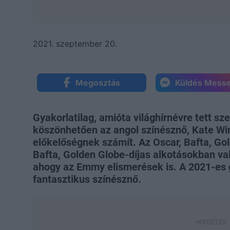
2021. szeptember 20.
Megosztás
Küldés Mess
Gyakorlatilag, amióta világhírnévre tett sz
köszönhetően az angol színésznő, Kate Win
előkelőségnek számít. Az Oscar, Bafta, Gol
Bafta, Golden Globe-díjas alkotásokban va
ahogy az Emmy elismerések is. A 2021-es g
fantasztikus színésznő.