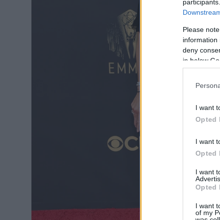
participants
Downstream 
Please note
information 
deny consent
in below Go
Persona
I want t
Opted 
I want t
Opted 
I want 
Advertis
Opted 
I want t
of my P
was col