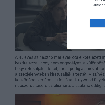
authenti
A 45 éves színésznő már évek óta elkötelezett in
kezdte azzal, hogy nem engedélyezi a különböz
hogy retusálják a fotóit, most pedig a sorozat f
a szexjelenetében kiretusálják a testét. A szín
köszönőbeszédében is felhívta Hollywood figyel
népszerűsítésére és elismerte a szakma eddigi si