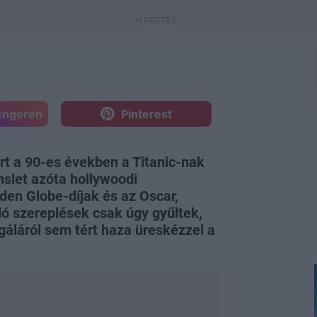
engeren
Pinterest
ert a 90-es években a Titanic-nak
slet azóta hollywoodi
den Globe-díjak és az Oscar,
ló szereplések csak úgy gyűltek,
áláról sem tért haza üreskézzel a