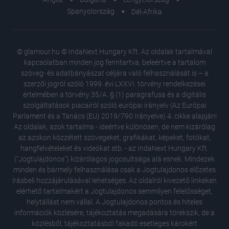
Spanyolország
Dél-Afrika
© glamour.hu © IndaNext Hungary Kft. Az oldalak tartalmával
kapcsolatban minden jog fenntartva, beleértve a tartalom
szöveg- és adatbányászat céljára való felhasználását is – a
szerzői jogról szóló 1999. évi LXXVI. törvény rendelkezései
értelmében a törvény 35/A. § (1) paragrafusa és a digitális
szolgáltatások piacairól szóló európai irányelv (Az Európai
Parlament és a Tanács (EU) 2019/790 Irányelve) 4. cikke alapján!
Az oldalak, azok tartalma - ideértve különösen, de nem kizárólag
az azokon közzétett szövegeket, grafikákat, képeket, fotókat,
hangfelvételeket és videókat stb. - az IndaNext Hungary Kft.
("Jogtulajdonos") kizárólagos jogosultsága alá esnek. Mindezek
minden és bármely felhasználása csak a Jogtulajdonos előzetes
írásbeli hozzájárulásával lehetséges. Az oldalról kivezető linkeken
elérhető tartalmakért a Jogtulajdonos semmilyen felelősséget,
helytállást nem vállal. A Jogtulajdonos pontos és hiteles
információk közlésére, tájékoztatás megadására törekszik, de a
közlésből, tájékoztatásból fakadó esetleges károkért