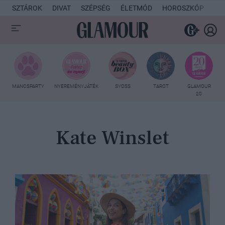
SZTÁROK
DIVAT
SZÉPSÉG
ÉLETMÓD
HOROSZKÓP
KU
MANCSPARTY
NYEREMÉNYJÁTÉK
SYOSS
TAROT
GLAMOUR
20
Kate Winslet