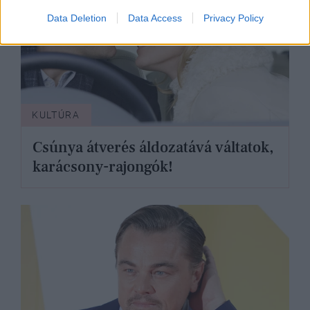
Data Deletion
Data Access
Privacy Policy
KULTÚRA
Csúnya átverés áldozatává váltatok,
karácsony-rajongók!