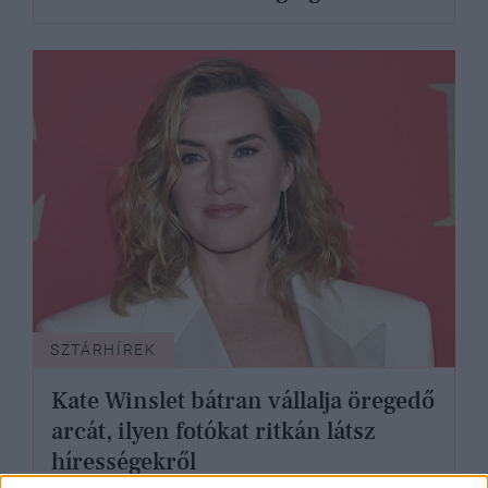
szettjei
SZTÁRHÍREK
Kate Winslet bátran vállalja öregedő
arcát, ilyen fotókat ritkán látsz
hírességekről