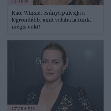
SZTÁROK
Kate Winslet csúnya pulcsija a
legrondább, amit valaha láttunk,
mégis cuki!
SZTÁRHÍREK