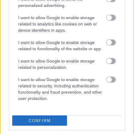
personalized advertising.
I want to allow Google to enable storage
related to analytics like cookies on web or
device identifiers in apps.
I want to allow Google to enable storage
related to functionality of the website or app.
SZTÁRHÍREK
Leonardo DiCaprio és Kate Winslet
I want to allow Google to enable storage
related to personalization.
az élő példa rá, hogy létezik férfi-női
barátság
I want to allow Google to enable storage
related to security, including authentication
functionality and fraud prevention, and other
user protection.
CONFIRM