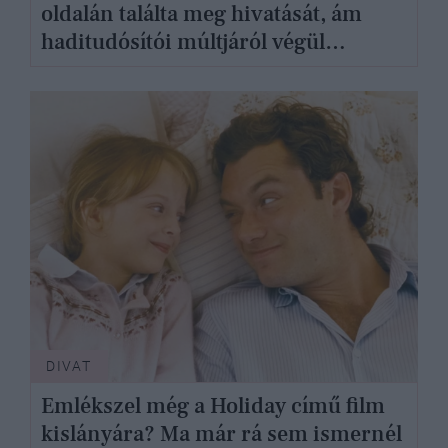
oldalán találta meg hivatását, ám
haditudósítói múltjáról végül
évtizedekig hallgatott
DIVAT
Emlékszel még a Holiday című film
kislányára? Ma már rá sem ismernél