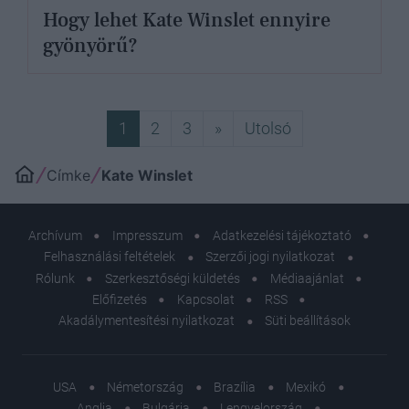
Hogy lehet Kate Winslet ennyire
gyönyörű?
Következő
Utolsó
1
2
3
»
Utolsó
Címke
Kate Winslet
Archívum
Impresszum
Adatkezelési tájékoztató
Felhasználási feltételek
Szerzői jogi nyilatkozat
Rólunk
Szerkesztőségi küldetés
Médiaajánlat
Előfizetés
Kapcsolat
RSS
Akadálymentesítési nyilatkozat
Süti beállítások
USA
Németország
Brazília
Mexikó
Anglia
Bulgária
Lengyelország