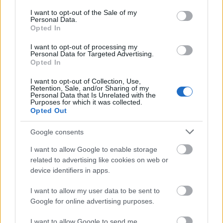
consent section.
I want to opt-out of the Sale of my
Personal Data.
Opted In
I want to opt-out of processing my
Personal Data for Targeted Advertising.
Opted In
I want to opt-out of Collection, Use,
Retention, Sale, and/or Sharing of my
Personal Data that Is Unrelated with the
Purposes for which it was collected.
Opted Out
SZTÁRHÍREK
Google consents
I want to allow Google to enable storage
Másnapos vagy? 10 módszer, ami a
related to advertising like cookies on web or
sztároknak is bevált
device identifiers in apps.
I want to allow my user data to be sent to
Google for online advertising purposes.
I want to allow Google to send me