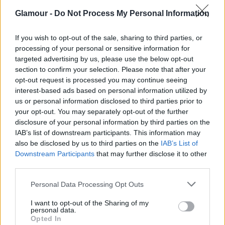
Glamour -
Do Not Process My Personal Information
If you wish to opt-out of the sale, sharing to third parties, or
processing of your personal or sensitive information for
targeted advertising by us, please use the below opt-out
section to confirm your selection. Please note that after your
opt-out request is processed you may continue seeing
interest-based ads based on personal information utilized by
us or personal information disclosed to third parties prior to
your opt-out. You may separately opt-out of the further
disclosure of your personal information by third parties on the
IAB’s list of downstream participants. This information may
also be disclosed by us to third parties on the
IAB’s List of
KULTÚRA
Downstream Participants
that may further disclose it to other
third parties.
A legjobb Netflix filmek, ha imádod
Please note that this website/app uses one or more Google
Personal Data Processing Opt Outs
a 2000-es évek popkultúráját
services and may gather and store information including but
not limited to your visit or usage behaviour. You may click to
I want to opt-out of the Sharing of my
personal data.
grant or deny consent to Google and its third-party tags to
Opted In
use your data for below specified purposes in below Google