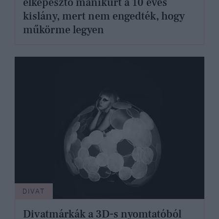
elképesztő manikűrt a 10 éves
kislány, mert nem engedték, hogy
műkörme legyen
DIVAT
Divatmárkák a 3D-s nyomtatóból