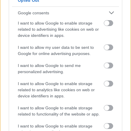
Opted Out
elárulja, melyik vagy a 4 típus közül
Google consents
I want to allow Google to enable storage
related to advertising like cookies on web or
device identifiers in apps.
I want to allow my user data to be sent to
Google for online advertising purposes.
I want to allow Google to send me
personalized advertising.
I want to allow Google to enable storage
related to analytics like cookies on web or
device identifiers in apps.
GLAMOUR POWER
I want to allow Google to enable storage
Benned is ott él a kreatív zseni: 6
related to functionality of the website or app.
stratégia, amivel felébresztheted
I want to allow Google to enable storage