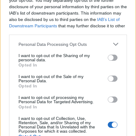
kapcsolatépítő - beszélgetés Katona
your opt-out. You may separately opt-out of the further
disclosure of your personal information by third parties on the
Zsófi kreatív alkotóval
IAB’s list of downstream participants. This information may
also be disclosed by us to third parties on the
IAB’s List of
Downstream Participants
that may further disclose it to other
third parties.
Please note that this website/app uses one or more Google
Personal Data Processing Opt Outs
services and may gather and store information including but
not limited to your visit or usage behaviour. You may click to
I want to opt-out of the Sharing of my
personal data.
grant or deny consent to Google and its third-party tags to
Opted In
use your data for below specified purposes in below Google
consent section.
I want to opt-out of the Sale of my
Personal Data.
Opted In
I want to opt-out of processing my
Personal Data for Targeted Advertising.
Opted In
GLAMOUR POWER
I want to opt-out of Collection, Use,
Ismered a kreatív
Retention, Sale, and/or Sharing of my
Personal Data that Is Unrelated with the
személyiségtípusodat? Ez a teszt
Purposes for which it was collected.