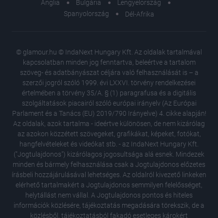
Anglia
Bulgária
Lengyelország
Spanyolország
Dél-Afrika
© glamour.hu © IndaNext Hungary Kft. Az oldalak tartalmával
kapcsolatban minden jog fenntartva, beleértve a tartalom
szöveg- és adatbányászat céljára való felhasználását is – a
szerzői jogról szóló 1999. évi LXXVI. törvény rendelkezései
értelmében a törvény 35/A. § (1) paragrafusa és a digitális
szolgáltatások piacairól szóló európai irányelv (Az Európai
Parlament és a Tanács (EU) 2019/790 Irányelve) 4. cikke alapján!
Az oldalak, azok tartalma - ideértve különösen, de nem kizárólag
az azokon közzétett szövegeket, grafikákat, képeket, fotókat,
hangfelvételeket és videókat stb. - az IndaNext Hungary Kft.
("Jogtulajdonos") kizárólagos jogosultsága alá esnek. Mindezek
minden és bármely felhasználása csak a Jogtulajdonos előzetes
írásbeli hozzájárulásával lehetséges. Az oldalról kivezető linkeken
elérhető tartalmakért a Jogtulajdonos semmilyen felelősséget,
helytállást nem vállal. A Jogtulajdonos pontos és hiteles
információk közlésére, tájékoztatás megadására törekszik, de a
közlésből, tájékoztatásból fakadó esetleges károkért