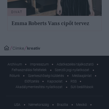
DIVAT
Emma Roberts Vans cipőt tervez
Címke
kreatív
Archívum
Impresszum
Adatkezelési tájékoztató
Felhasználási feltételek
Szerzői jogi nyilatkozat
Rólunk
Szerkesztőségi küldetés
Médiaajánlat
Előfizetés
Kapcsolat
RSS
Akadálymentesítési nyilatkozat
Süti beállítások
USA
Németország
Brazília
Mexikó