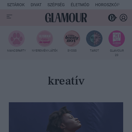
SZTÁROK
DIVAT
SZÉPSÉG
ÉLETMÓD
HOROSZKÓP
KU
MANCSPARTY
NYEREMÉNYJÁTÉK
SYOSS
TAROT
GLAMOUR
20
kreatív