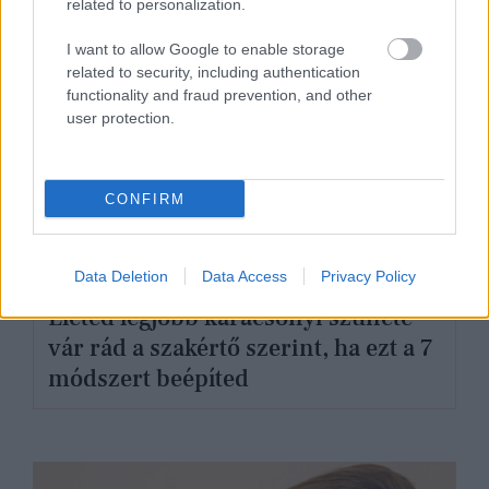
related to personalization.
I want to allow Google to enable storage
related to security, including authentication
functionality and fraud prevention, and other
user protection.
CONFIRM
GLAMOUR POWER
Data Deletion
Data Access
Privacy Policy
Életed legjobb karácsonyi szünete
vár rád a szakértő szerint, ha ezt a 7
módszert beépíted