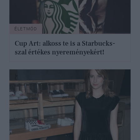
ÉLETMÓD
Cup Art: alkoss te is a Starbucks-
szal értékes nyereményekért!