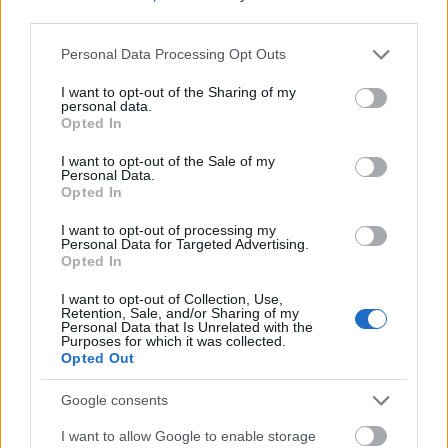
Kortárs hagyomány: 21. századi
third parties.
népzene
Please note that this website/app uses one or more Google
Personal Data Processing Opt Outs
services and may gather and store information including but
not limited to your visit or usage behaviour. You may click to
I want to opt-out of the Sharing of my
personal data.
grant or deny consent to Google and its third-party tags to
Opted In
Legnépszerűbb témák
use your data for below specified purposes in below Google
consent section.
I want to opt-out of the Sale of my
Personal Data.
POPKULTÚRA
KÖZÖS PROGRAM
ÉLETMÓD
Opted In
ZENEAKADÉMIA
LADY GAGA KONCERT
FESZTIVÁL
I want to opt-out of processing my
ZENE
BUDAPEST FASHION WEEK
DIVAT
Personal Data for Targeted Advertising.
Opted In
I want to opt-out of Collection, Use,
Retention, Sale, and/or Sharing of my
Personal Data that Is Unrelated with the
Purposes for which it was collected.
Opted Out
Google consents
I want to allow Google to enable storage