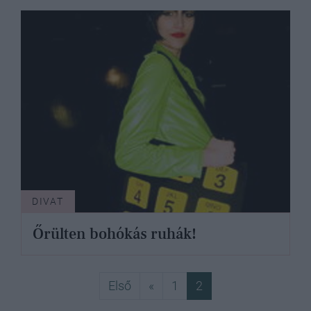
DIVAT
Őrülten bohókás ruhák!
Első
Előző
Első
«
1
2