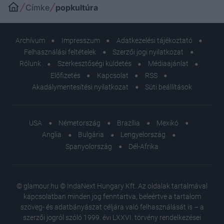
Címke
popkultúra
Archívum
Impresszum
Adatkezelési tájékoztató
Felhasználási feltételek
Szerzői jogi nyilatkozat
Rólunk
Szerkesztőségi küldetés
Médiaajánlat
Előfizetés
Kapcsolat
RSS
Akadálymentesítési nyilatkozat
Süti beállítások
USA
Németország
Brazília
Mexikó
Anglia
Bulgária
Lengyelország
Spanyolország
Dél-Afrika
© glamour.hu © IndaNext Hungary Kft. Az oldalak tartalmával
kapcsolatban minden jog fenntartva, beleértve a tartalom
szöveg- és adatbányászat céljára való felhasználását is – a
szerzői jogról szóló 1999. évi LXXVI. törvény rendelkezései