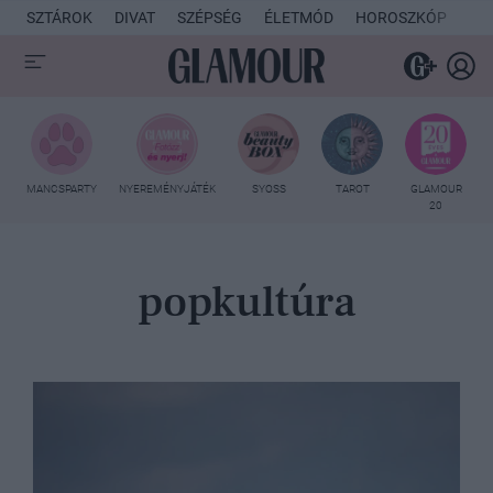
SZTÁROK
DIVAT
SZÉPSÉG
ÉLETMÓD
HOROSZKÓP
KU
MANCSPARTY
NYEREMÉNYJÁTÉK
SYOSS
TAROT
GLAMOUR
20
popkultúra