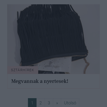
SZTÁRHÍREK
Megvannak a nyertesek!
Következő
Utolsó
1
2
3
»
Utolsó