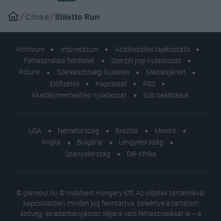
Címke
Stiletto Run
Archívum
Impresszum
Adatkezelési tájékoztató
Felhasználási feltételek
Szerzői jogi nyilatkozat
Rólunk
Szerkesztőségi küldetés
Médiaajánlat
Előfizetés
Kapcsolat
RSS
Akadálymentesítési nyilatkozat
Süti beállítások
USA
Németország
Brazília
Mexikó
Anglia
Bulgária
Lengyelország
Spanyolország
Dél-Afrika
© glamour.hu © IndaNext Hungary Kft. Az oldalak tartalmával
kapcsolatban minden jog fenntartva, beleértve a tartalom
szöveg- és adatbányászat céljára való felhasználását is – a