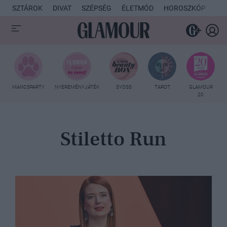
SZTÁROK
DIVAT
SZÉPSÉG
ÉLETMÓD
HOROSZKÓP
KU
MANCSPARTY
NYEREMÉNYJÁTÉK
SYOSS
TAROT
GLAMOUR
20
Stiletto Run