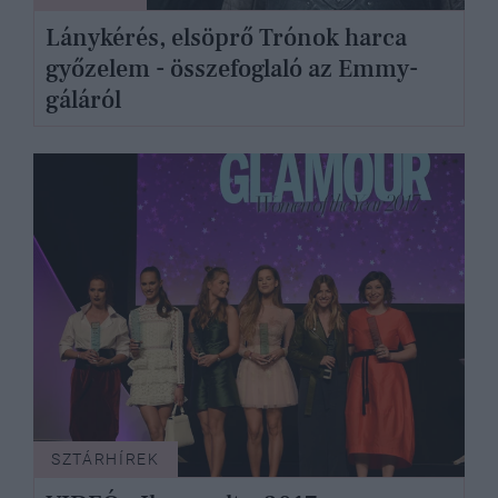
Lánykérés, elsöprő Trónok harca
győzelem - összefoglaló az Emmy-
gáláról
SZTÁRHÍREK