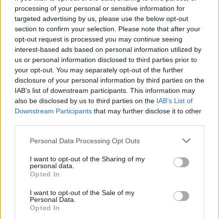
processing of your personal or sensitive information for
targeted advertising by us, please use the below opt-out
section to confirm your selection. Please note that after your
opt-out request is processed you may continue seeing
interest-based ads based on personal information utilized by
us or personal information disclosed to third parties prior to
your opt-out. You may separately opt-out of the further
disclosure of your personal information by third parties on the
IAB’s list of downstream participants. This information may
also be disclosed by us to third parties on the
IAB’s List of
Downstream Participants
that may further disclose it to other
third parties.
Please note that this website/app uses one or more Google
Personal Data Processing Opt Outs
SZÉPSÉG
services and may gather and store information including but
not limited to your visit or usage behaviour. You may click to
I want to opt-out of the Sharing of my
personal data.
A GLAMOUR és a Bársony Orvos-
grant or deny consent to Google and its third-party tags to
Opted In
use your data for below specified purposes in below Google
Esztétika játékának nyertesei
consent section.
I want to opt-out of the Sale of my
Personal Data.
Opted In