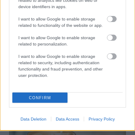
related to analytics like cookies on web or
device identifiers in apps.
I want to allow Google to enable storage
related to functionality of the website or app.
I want to allow Google to enable storage
related to personalization.
I want to allow Google to enable storage
SZTÁRHÍREK
related to security, including authentication
functionality and fraud prevention, and other
Megvannak a GLAMOUR-napok
user protection.
nyertesei!
CONFIRM
Data Deletion
Data Access
Privacy Policy