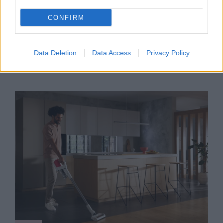
3 dolog a hálószobádban, amiről
CONFIRM
álmodban sem gondolnád,
mennyire mocskos a szakértők
szerint
Data Deletion
Data Access
Privacy Policy