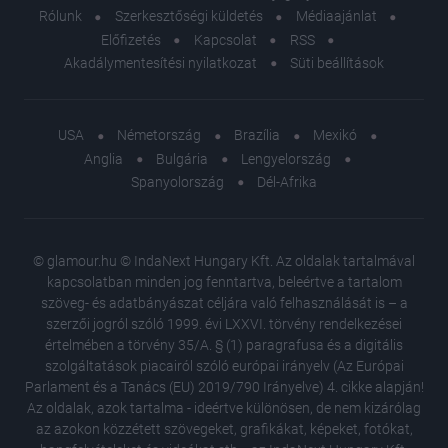
Rólunk
Szerkesztőségi küldetés
Médiaajánlat
Előfizetés
Kapcsolat
RSS
Akadálymentesítési nyilatkozat
Süti beállítások
USA
Németország
Brazília
Mexikó
Anglia
Bulgária
Lengyelország
Spanyolország
Dél-Afrika
© glamour.hu © IndaNext Hungary Kft. Az oldalak tartalmával
kapcsolatban minden jog fenntartva, beleértve a tartalom
szöveg- és adatbányászat céljára való felhasználását is – a
szerzői jogról szóló 1999. évi LXXVI. törvény rendelkezései
értelmében a törvény 35/A. § (1) paragrafusa és a digitális
szolgáltatások piacairól szóló európai irányelv (Az Európai
Parlament és a Tanács (EU) 2019/790 Irányelve) 4. cikke alapján!
Az oldalak, azok tartalma - ideértve különösen, de nem kizárólag
az azokon közzétett szövegeket, grafikákat, képeket, fotókat,