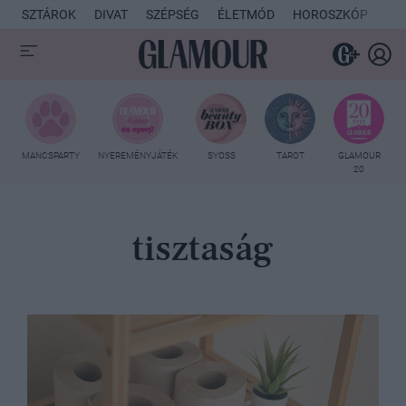
SZTÁROK
DIVAT
SZÉPSÉG
ÉLETMÓD
HOROSZKÓP
KU
MANCSPARTY
NYEREMÉNYJÁTÉK
SYOSS
TAROT
GLAMOUR
20
tisztaság