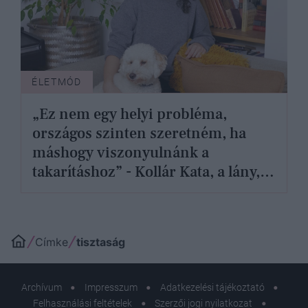
ÉLETMÓD
„Ez nem egy helyi probléma,
országos szinten szeretném, ha
máshogy viszonyulnánk a
takarításhoz” - Kollár Kata, a lány,
aki egy országot tanít meg a
tisztaságra
Címke
tisztaság
Archívum
Impresszum
Adatkezelési tájékoztató
Felhasználási feltételek
Szerzői jogi nyilatkozat