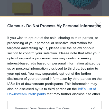
Glamour -
Do Not Process My Personal Information
ÉLETMÓD
If you wish to opt-out of the sale, sharing to third parties, or
processing of your personal or sensitive information for
targeted advertising by us, please use the below opt-out
section to confirm your selection. Please note that after your
opt-out request is processed you may continue seeing
interest-based ads based on personal information utilized by
us or personal information disclosed to third parties prior to
your opt-out. You may separately opt-out of the further
disclosure of your personal information by third parties on the
A magyar
IAB’s list of downstream participants. This information may
also be disclosed by us to third parties on the
IAB’s List of
takarítónő, akinek százezres
Downstream Participants
that may further disclose it to other
megtekintései vannak a Youtube-
third parties.
on
Please note that this website/app uses one or more Google
Personal Data Processing Opt Outs