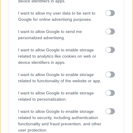
device identifiers in apps.
I want to allow my user data to be sent to
Google for online advertising purposes.
I want to allow Google to send me
personalized advertising.
ÉLETMÓD
I want to allow Google to enable storage
related to analytics like cookies on web or
Ezen a helyen akar szexelni a
device identifiers in apps.
legtöbb férfi
I want to allow Google to enable storage
related to functionality of the website or app.
I want to allow Google to enable storage
Legnépszerűbb témák
related to personalization.
I want to allow Google to enable storage
ZUHANYZÁS
ÉLETMÓD
FÜRDÉS
ÉLETMÓD
SZÉPSÉG
related to security, including authentication
HIDEG VÍZ
HIDRATÁLÁS
TESTÁPOLÓ
functionality and fraud prevention, and other
KONTAKTLENCSE
user protection.