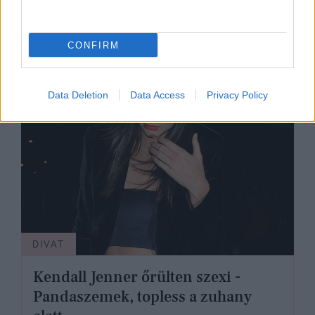
CONFIRM
Data Deletion
Data Access
Privacy Policy
DIVAT
Kendall Jenner őrülten szexi -
Pandaszemek, topless a zuhany