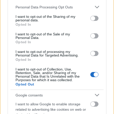
Please note that this website/app uses one or more Google
Personal Data Processing Opt Outs
Mi az oka, hogy rajtad nem marad
services and may gather and store information including but
tartós a parfüm illata?
not limited to your visit or usage behaviour. You may click to
I want to opt-out of the Sharing of my
personal data.
grant or deny consent to Google and its third-party tags to
Opted In
use your data for below specified purposes in below Google
consent section.
I want to opt-out of the Sale of my
Personal Data.
Opted In
I want to opt-out of processing my
Personal Data for Targeted Advertising.
Opted In
I want to opt-out of Collection, Use,
Retention, Sale, and/or Sharing of my
Personal Data that Is Unrelated with the
ÉLETMÓD
Purposes for which it was collected.
Opted Out
Ezért jó, ha hideg vízzel zuhanyzol
Google consents
I want to allow Google to enable storage
related to advertising like cookies on web or