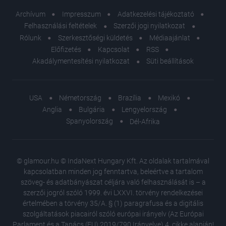
Archívum
Impresszum
Adatkezelési tájékoztató
Felhasználási feltételek
Szerzői jogi nyilatkozat
Rólunk
Szerkesztőségi küldetés
Médiaajánlat
Előfizetés
Kapcsolat
RSS
Akadálymentesítési nyilatkozat
Süti beállítások
USA
Németország
Brazília
Mexikó
Anglia
Bulgária
Lengyelország
Spanyolország
Dél-Afrika
© glamour.hu © IndaNext Hungary Kft. Az oldalak tartalmával
kapcsolatban minden jog fenntartva, beleértve a tartalom
szöveg- és adatbányászat céljára való felhasználását is – a
szerzői jogról szóló 1999. évi LXXVI. törvény rendelkezései
értelmében a törvény 35/A. § (1) paragrafusa és a digitális
szolgáltatások piacairól szóló európai irányelv (Az Európai
Parlament és a Tanács (EU) 2019/790 Irányelve) 4. cikke alapján!