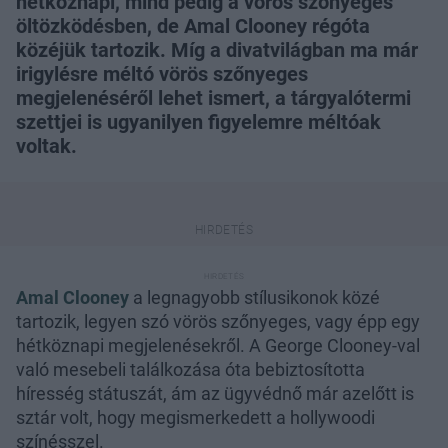
hétköznapi, mind pedig a vörös szőnyeges
öltözködésben, de Amal Clooney régóta
közéjük tartozik. Míg a divatvilágban ma már
irigylésre méltó vörös szőnyeges
megjelenéséről lehet ismert, a tárgyalótermi
szettjei is ugyanilyen figyelemre méltóak
voltak.
Amal Clooney
a legnagyobb stílusikonok közé
tartozik, legyen szó vörös szőnyeges, vagy épp egy
hétköznapi megjelenésekről. A George Clooney-val
való mesebeli találkozása óta bebiztosította
híresség státuszát, ám az ügyvédnő már azelőtt is
sztár volt, hogy megismerkedett a hollywoodi
színésszel.