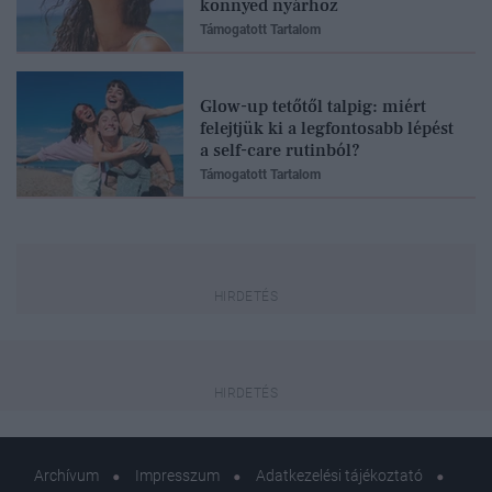
könnyed nyárhoz
Támogatott Tartalom
Glow-up tetőtől talpig: miért
felejtjük ki a legfontosabb lépést
a self-care rutinból?
Támogatott Tartalom
Archívum
Impresszum
Adatkezelési tájékoztató