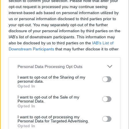
section to confirm your selection. Please note that after your
opt-out request is processed you may continue seeing
interest-based ads based on personal information utilized by
us or personal information disclosed to third parties prior to
your opt-out. You may separately opt-out of the further
disclosure of your personal information by third parties on the
IAB’s list of downstream participants. This information may
also be disclosed by us to third parties on the
IAB’s List of
Downstream Participants
that may further disclose it to other
third parties.
Mint egy mesebeli hercegnő:
lélegzetelállítóan szép
Please note that this website/app uses one or more Google
Personal Data Processing Opt Outs
services and may gather and store information including but
ruhakölteményben lépett a vörös
not limited to your visit or usage behaviour. You may click to
I want to opt-out of the Sharing of my
szőnyegre Florence Pugh
personal data.
grant or deny consent to Google and its third-party tags to
Opted In
use your data for below specified purposes in below Google
consent section.
I want to opt-out of the Sale of my
Mikor feleségül ment Hollywood egyik
Personal Data.
legkedveltebb színészéhez, az azt jelentette, hogy
Opted In
még jobban rivaldafénybe került. Az új életet
I want to opt-out of processing my
felkaroló Amal Clooney kiterjesztette divatérzékét
Personal Data for Targeted Advertising.
Opted In
nyilvános ruháira is, földig érő, káprázatos