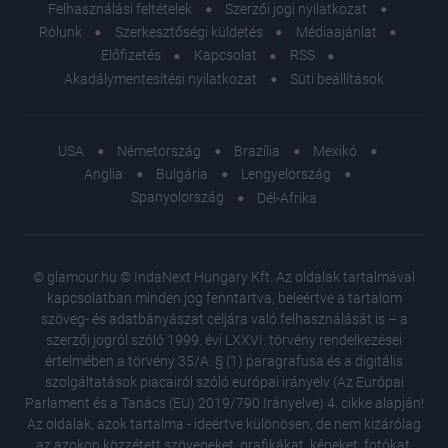
Felhasználási feltételek
Szerzői jogi nyilatkozat
Rólunk
Szerkesztőségi küldetés
Médiaajánlat
Előfizetés
Kapcsolat
RSS
Akadálymentesítési nyilatkozat
Süti beállítások
USA
Németország
Brazília
Mexikó
Anglia
Bulgária
Lengyelország
Spanyolország
Dél-Afrika
© glamour.hu © IndaNext Hungary Kft. Az oldalak tartalmával
kapcsolatban minden jog fenntartva, beleértve a tartalom
szöveg- és adatbányászat céljára való felhasználását is – a
szerzői jogról szóló 1999. évi LXXVI. törvény rendelkezései
értelmében a törvény 35/A. § (1) paragrafusa és a digitális
szolgáltatások piacairól szóló európai irányelv (Az Európai
Parlament és a Tanács (EU) 2019/790 Irányelve) 4. cikke alapján!
Az oldalak, azok tartalma - ideértve különösen, de nem kizárólag
az azokon közzétett szövegeket, grafikákat, képeket, fotókat,