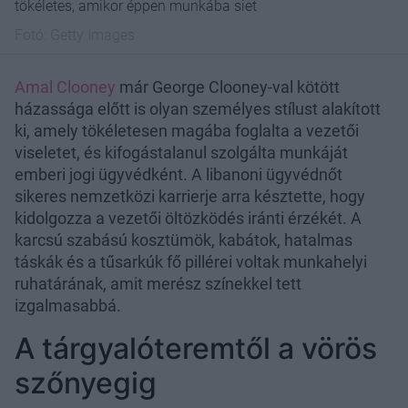
tökéletes, amikor éppen munkába siet
Fotó:
Getty Images
Amal Clooney
már George Clooney-val kötött
házassága előtt is olyan személyes stílust alakított
ki, amely tökéletesen magába foglalta a vezetői
viseletet, és kifogástalanul szolgálta munkáját
emberi jogi ügyvédként. A libanoni ügyvédnőt
sikeres nemzetközi karrierje arra késztette, hogy
kidolgozza a vezetői öltözködés iránti érzékét. A
karcsú szabású kosztümök, kabátok, hatalmas
táskák és a tűsarkúk fő pillérei voltak munkahelyi
ruhatárának, amit merész színekkel tett
izgalmasabbá.
A tárgyalóteremtől a vörös
szőnyegig