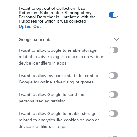
darabokban mutatva meg
új stílusát
az öltönyös
I want to opt-out of Collection, Use,
George mellett. Ruhái a tervezők szerteágazó
Retention, Sale, and/or Sharing of my
Personal Data that Is Unrelated with the
csoportjától, valamint couture archívumokból
Purposes for which it was collected.
Opted Out
kezdtek el érkezni. Amal zseniális hozzáértése
segített megszilárdítani őt, mint egy újfajta
Google consents
divatdiktátort. Mindezek összessége nagyban
hozzájárult a ma ismert stílusikon státuszához.
I want to allow Google to enable storage
related to advertising like cookies on web or
Az első vörös szőnyeges eseménytől
device identifiers in apps.
Dolce&Gabbana szettben, a számos modern
I want to allow my user data to be sent to
munkaruha megjelenéséig nézd meg Amal Clooney
Google for online advertising purposes.
legjobb divatpillanatait.
I want to allow Google to send me
Galéria
personalized advertising.
I want to allow Google to enable storage
related to analytics like cookies on web or
device identifiers in apps.