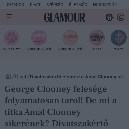
SZTÁROK
DIVAT
SZÉPSÉG
ÉLETMÓD
HOROSZKÓP
KU
MANCSPARTY
NYEREMÉNYJÁTÉK
NYEREMÉNYJÁTÉK
SYOSS
TAROT
Divat
Divatszakértő elemezte Amal Clooney stílu
George Clooney felesége
folyamatosan tarol! De mi a
titka Amal Clooney
sikerének? Divatszakértő