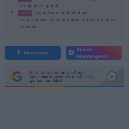
rontja el a napodat
Aggasztóan emelkedett az
DÍVÁNY
ózonszennyezettség: mutatjuk, milyen tüneteket
okozhat
Küldés
Megosztás
Messengeren
Itt állíthatod be
, hogy a Google
keresőben könnyebben megtaláld a
glamour.hu cikkeit