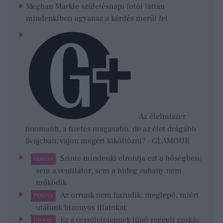
Meghan Markle születésnapi fotói láttán
mindenkiben ugyanaz a kérdés merül fel
Az élelmiszer
finomabb, a fizetés magasabb, de az élet drágább
Svájcban, vajon megéri kiköltözni? - GLAMOUR
Szinte mindenki elrontja ezt a hőségben:
FEMINA
sem a ventilátor, sem a hideg zuhany nem
működik
Az orrunk nem hazudik: meglepő, miért
FEMINA
utálunk bizonyos illatokat
Ez a veszélytelennek tűnő reggeli szokás
DÍVÁNY