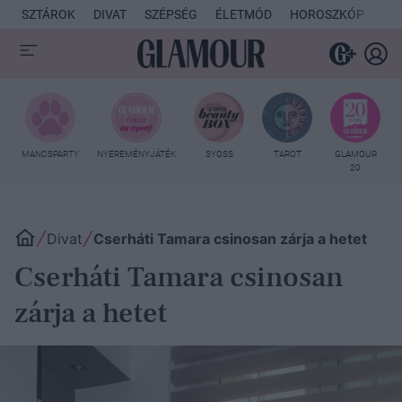
SZTÁROK
DIVAT
SZÉPSÉG
ÉLETMÓD
HOROSZKÓP
KU
MANCSPARTY
NYEREMÉNYJÁTÉK
SYOSS
TAROT
GLAMOUR
20
Divat
Cserháti Tamara csinosan zárja a hetet
Cserháti Tamara csinosan
zárja a hetet