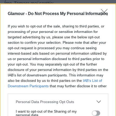
Íme, Tamara mai szettje:
Glamour -
Do Not Process My Personal Information
Ma végre kikapcsolódom, délután egy rendezvényen
If you wish to opt-out of the sale, sharing to third parties, or
veszek részt, majd beülünk vacsorázni a
processing of your personal or sensitive information for
barátaimmal. A ruha színéből is lehet következtetni a
targeted advertising by us, please use the below opt-out
hangulatomra, az egyszerű fazonú ruhát kiválóan
section to confirm your selection. Please note that after your
feldobja a narancs szín.
opt-out request is processed you may continue seeing
interest-based ads based on personal information utilized by
us or personal information disclosed to third parties prior to
your opt-out. You may separately opt-out of the further
disclosure of your personal information by third parties on the
IAB’s list of downstream participants. This information may
also be disclosed by us to third parties on the
IAB’s List of
Ruha: Zara
Downstream Participants
that may further disclose it to other
Cipő: Mango
third parties.
Please note that this website/app uses one or more Google
Personal Data Processing Opt Outs
services and may gather and store information including but
not limited to your visit or usage behaviour. You may click to
I want to opt-out of the Sharing of my
personal data.