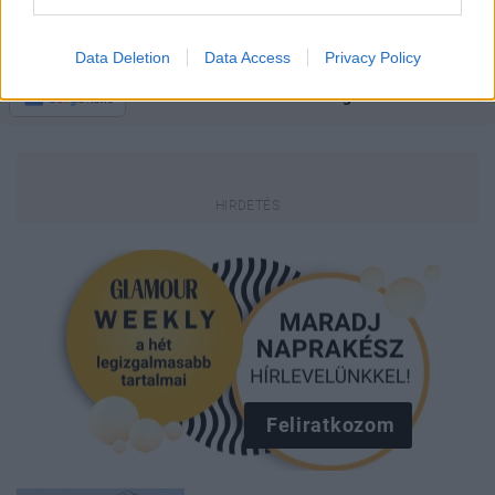
FASHION AWARDS HUNGARY
GARDRÓBFRISSÍTÉS
FIÚS SZETT
Data Deletion
Data Access
Privacy Policy
Kövesd a Glamour cikkeit a
Google hírekben
is!
Feliratkozom