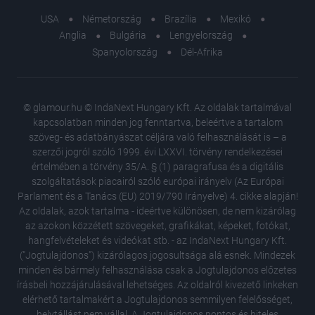
USA
Németország
Brazília
Mexikó
Anglia
Bulgária
Lengyelország
Spanyolország
Dél-Afrika
© glamour.hu © IndaNext Hungary Kft. Az oldalak tartalmával
kapcsolatban minden jog fenntartva, beleértve a tartalom
szöveg- és adatbányászat céljára való felhasználását is – a
szerzői jogról szóló 1999. évi LXXVI. törvény rendelkezései
értelmében a törvény 35/A. § (1) paragrafusa és a digitális
szolgáltatások piacairól szóló európai irányelv (Az Európai
Parlament és a Tanács (EU) 2019/790 Irányelve) 4. cikke alapján!
Az oldalak, azok tartalma - ideértve különösen, de nem kizárólag
az azokon közzétett szövegeket, grafikákat, képeket, fotókat,
hangfelvételeket és videókat stb. - az IndaNext Hungary Kft.
("Jogtulajdonos") kizárólagos jogosultsága alá esnek. Mindezek
minden és bármely felhasználása csak a Jogtulajdonos előzetes
írásbeli hozzájárulásával lehetséges. Az oldalról kivezető linkeken
elérhető tartalmakért a Jogtulajdonos semmilyen felelősséget,
helytállást nem vállal. A Jogtulajdonos pontos és hiteles