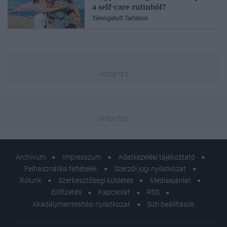
a self-care rutinból?
Támogatott Tartalom
Archívum
Impresszum
Adatkezelési tájékoztató
Felhasználási feltételek
Szerzői jogi nyilatkozat
Rólunk
Szerkesztőségi küldetés
Médiaajánlat
Előfizetés
Kapcsolat
RSS
Akadálymentesítési nyilatkozat
Süti beállítások