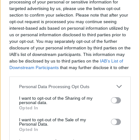
processing of your personal or sensitive information for
targeted advertising by us, please use the below opt-out
section to confirm your selection. Please note that after your
opt-out request is processed you may continue seeing
interest-based ads based on personal information utilized by
us or personal information disclosed to third parties prior to
your opt-out. You may separately opt-out of the further
disclosure of your personal information by third parties on the
IAB’s list of downstream participants. This information may
also be disclosed by us to third parties on the
IAB’s List of
Downstream Participants
that may further disclose it to other
third parties.
Please note that this website/app uses one or more Google
Personal Data Processing Opt Outs
services and may gather and store information including but
not limited to your visit or usage behaviour. You may click to
I want to opt-out of the Sharing of my
DIVAT
personal data.
grant or deny consent to Google and its third-party tags to
Opted In
use your data for below specified purposes in below Google
Fodrász és forgatás, ilyen a mai
consent section.
I want to opt-out of the Sale of my
napja a szépségkirálynőnek
Personal Data.
Opted In