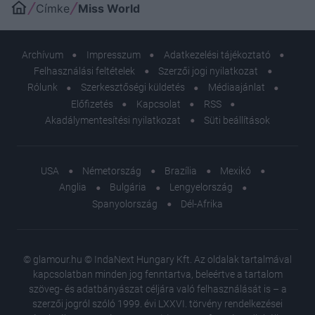
Címke
Miss World
Archívum
Impresszum
Adatkezelési tájékoztató
Felhasználási feltételek
Szerzői jogi nyilatkozat
Rólunk
Szerkesztőségi küldetés
Médiaajánlat
Előfizetés
Kapcsolat
RSS
Akadálymentesítési nyilatkozat
Süti beállítások
USA
Németország
Brazília
Mexikó
Anglia
Bulgária
Lengyelország
Spanyolország
Dél-Afrika
© glamour.hu © IndaNext Hungary Kft. Az oldalak tartalmával
kapcsolatban minden jog fenntartva, beleértve a tartalom
szöveg- és adatbányászat céljára való felhasználását is – a
szerzői jogról szóló 1999. évi LXXVI. törvény rendelkezései