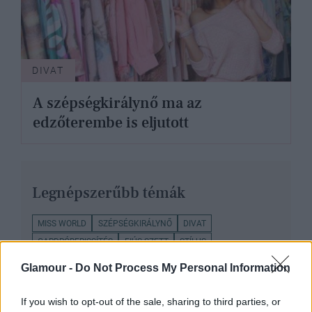
DIVAT
A szépségkirálynő ma az
edzőterembe is eljutott
Legnépszerűbb témák
MISS WORLD
SZÉPSÉGKIRÁLYNŐ
DIVAT
GARDRÓBFRISSÍTÉS
FIÚS SZETT
STÍLUS
CSERHÁTI TAMARA
FASHION AWARDS HUNGARY
Glamour -
Do Not Process My Personal Information
SZÉPSÉG
If you wish to opt-out of the sale, sharing to third parties, or