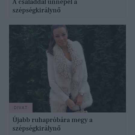
A családdal ünnepel a
szépségkirálynő
DIVAT
Újabb ruhapróbára megy a
szépségkirálynő