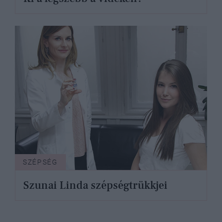
SZÉPSÉG
Szunai Linda szépségtrükkjei