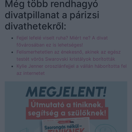
Még több rendhagyó
divatpillanat a párizsi
divathetekről:
Fejjel lefelé viselt ruha? Miért ne? A divat
fővárosában ez is lehetséges!
Felismerhetetlen az énekesnő, akinek az egész
testét vörös Swarovski kristályok borították
Kylie Jenner oroszlánfejjel a vállán háborította fel
az internetet