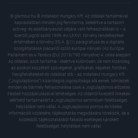
© glamour.hu © IndaNext Hungary Kft. Az oldalak tartalmával
kapcsolatban minden jog fenntartva, beleértve a tartalom
szöveg- és adatbányászat céljára való felhasználását is – a
szerzői jogról szóló 1999. évi LXXVI. törvény rendelkezései
értelmében a törvény 35/A. § (1) paragrafusa és a digitális
szolgáltatások piacairól szóló európai irányelv (Az Európai
Parlament és a Tanács (EU) 2019/790 Irányelve) 4. cikke alapján!
Az oldalak, azok tartalma - ideértve különösen, de nem kizárólag
az azokon közzétett szövegeket, grafikákat, képeket, fotókat,
hangfelvételeket és videókat stb. - az IndaNext Hungary Kft.
("Jogtulajdonos") kizárólagos jogosultsága alá esnek. Mindezek
minden és bármely felhasználása csak a Jogtulajdonos előzetes
írásbeli hozzájárulásával lehetséges. Az oldalról kivezető linkeken
elérhető tartalmakért a Jogtulajdonos semmilyen felelősséget,
helytállást nem vállal. A Jogtulajdonos pontos és hiteles
információk közlésére, tájékoztatás megadására törekszik, de a
Miközbe
közlésből, tájékoztatásból fakadó esetleges károkért
reményt
felelősséget, helytállást nem vállal.
Miért é