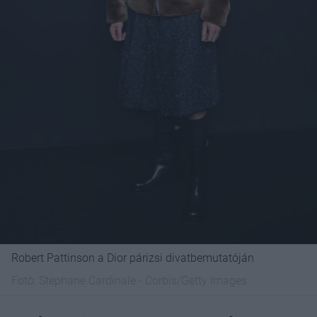
Robert Pattinson a Dior párizsi divatbemutatóján
Fotó:
Stephane Cardinale - Corbis/Getty Images