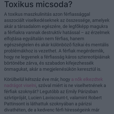
Toxikus micsoda?
A toxikus maszkulinitás azon férfiassággal
asszociált viselkedéseknek az összessége, amelyek
akár a társadalom egészére, de legfőképp magukra
a férfiakra vannak destruktív hatással – az érzelmek
elfojtása egyáltalán nem férfias, hanem
egészségtelen és akár különböző fizikai és mentális
problémákhoz is vezethet. A férfiak megérdemlik,
hogy ne legyenek a férfiasság káros sztereotípiáinak
börtönébe zárva, és szabadon kifejezhessék
önmagukat, akár a megjelenésükön keresztül is.
Körülbelül kétszáz éve már, hogy
a nők elkezdtek
nadrágot viselni
, szóval miért is ne viselhetnének a
férfiak szoknyát? Legutóbb az Emily Párizsban
szívtipróját, Lucien Laviscount-t, valamint Robert
Pattinsont is láthattuk szoknyában a párizsi
divathéten, de a kedvenc férfi hírességeink már