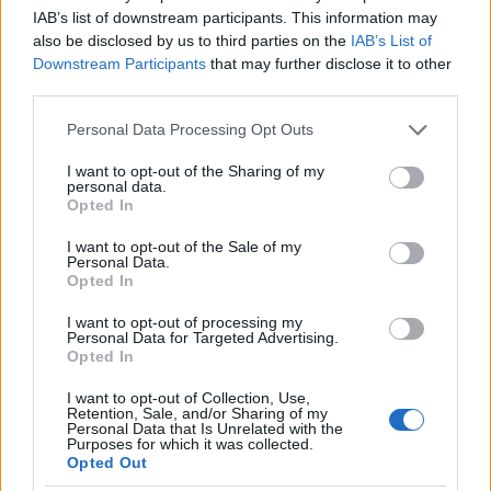
IAB’s list of downstream participants. This information may
also be disclosed by us to third parties on the
IAB’s List of
Downstream Participants
that may further disclose it to other
third parties.
Please note that this website/app uses one or more Google
Personal Data Processing Opt Outs
services and may gather and store information including but
not limited to your visit or usage behaviour. You may click to
I want to opt-out of the Sharing of my
personal data.
grant or deny consent to Google and its third-party tags to
Opted In
use your data for below specified purposes in below Google
consent section.
I want to opt-out of the Sale of my
Personal Data.
Opted In
I want to opt-out of processing my
Personal Data for Targeted Advertising.
Opted In
I want to opt-out of Collection, Use,
Retention, Sale, and/or Sharing of my
Personal Data that Is Unrelated with the
Purposes for which it was collected.
Opted Out