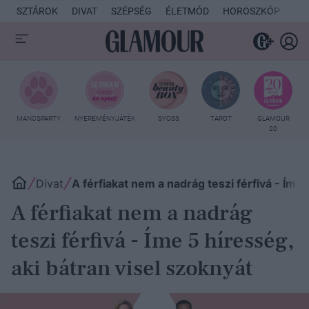
SZTÁROK
DIVAT
SZÉPSÉG
ÉLETMÓD
HOROSZKÓP
KU
MANCSPARTY
NYEREMÉNYJÁTÉK
SYOSS
TAROT
GLAMOUR
20
Divat
A férfiakat nem a nadrág teszi férfivá - Íme 
A férfiakat nem a nadrág
teszi férfivá - Íme 5 híresség,
aki bátran visel szoknyát