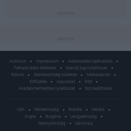
Archívum
Impresszum
Adatkezelési tájékoztató
Felhasználási feltételek
Szerzői jogi nyilatkozat
Rólunk
Szerkesztőségi küldetés
Médiaajánlat
Előfizetés
Kapcsolat
RSS
Akadálymentesítési nyilatkozat
Süti beállítások
USA
Németország
Brazília
Mexikó
Anglia
Bulgária
Lengyelország
Spanyolország
Dél-Afrika