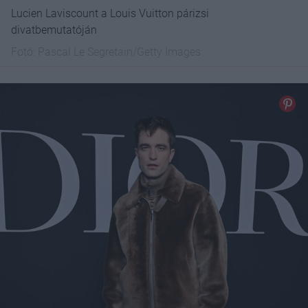
Lucien Laviscount a Louis Vuitton párizsi
divatbemutatóján
Fotó:
Pascal Le Segretain/Getty Images