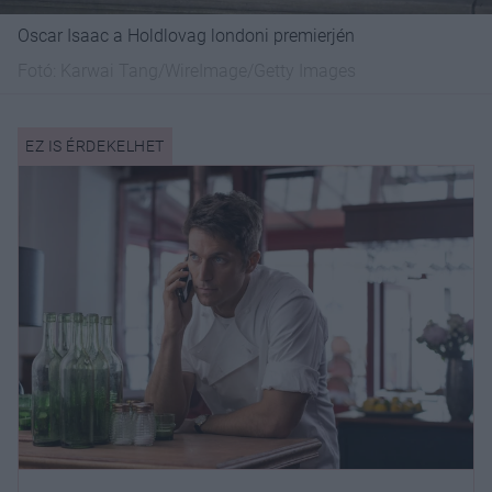
Oscar Isaac a Holdlovag londoni premierjén
Fotó:
Karwai Tang/WireImage/Getty Images