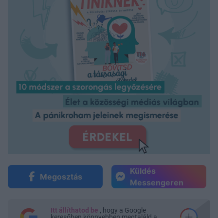
Küldés
Megosztás
Messengeren
Itt állíthatod be
, hogy a Google
keresőben könnyebben megtaláld a