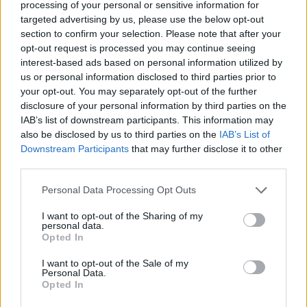
processing of your personal or sensitive information for
speciális rendezvények idejére még mindig
targeted advertising by us, please use the below opt-out
section to confirm your selection. Please note that after your
üzemel). A rendhagyó
belvárosi pláza
a
opt-out request is processed you may continue seeing
századfordulós eleganciát és kortárs design-
interest-based ads based on personal information utilized by
us or personal information disclosed to third parties prior to
elemeket házasította össze: a Brüll Zsigmond
your opt-out. You may separately opt-out of the further
által építtetett neoreneszánsz palota piano
disclosure of your personal information by third parties on the
IAB’s list of downstream participants. This information may
nobile-jának fennmaradt szalonjai, kandallói és
also be disclosed by us to third parties on the
IAB’s List of
gipszdíszítései vadonatúj funkciót nyertek és
Downstream Participants
that may further disclose it to other
third parties.
olaszosan kialakított displayekkel egészültek ki.
Please note that this website/app uses one or more Google
Personal Data Processing Opt Outs
services and may gather and store information including but
not limited to your visit or usage behaviour. You may click to
I want to opt-out of the Sharing of my
personal data.
grant or deny consent to Google and its third-party tags to
Opted In
use your data for below specified purposes in below Google
consent section.
I want to opt-out of the Sale of my
Personal Data.
Opted In