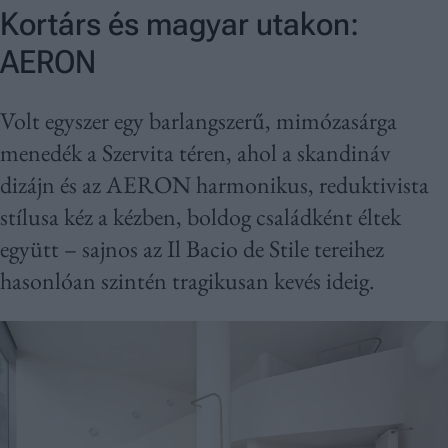
Kortárs és magyar utakon:
AERON
Volt egyszer egy barlangszerű, mimózasárga
menedék a Szervita téren, ahol a skandináv
dizájn és az AERON harmonikus, reduktivista
stílusa kéz a kézben, boldog családként éltek
együtt – sajnos az Il Bacio de Stile tereihez
hasonlóan szintén tragikusan kevés ideig.