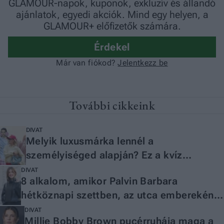
További cikkeink
DIVAT
Melyik luxusmárka lennél a
személyiséged alapján? Ez a kvíz
tűpontosan elárulja
DIVAT
8 alkalom, amikor Palvin Barbara
hétköznapi szettben, az utca embereként
is mindenkit túlragyogott
DIVAT
Millie Bobby Brown pucérruhája maga a