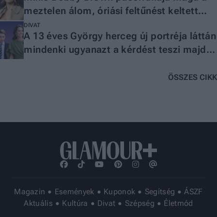
meztelen álom, óriási feltűnést keltett
benne
DIVAT
A 13 éves György herceg új portréja láttán
mindenki ugyanazt a kérdést teszi majd
fel
ÖSSZES CIKK
Magazin
Események
Kuponok
Segítség
ÁSZF
Aktuális
Kultúra
Divat
Szépség
Életmód