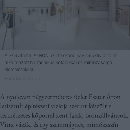
A Szervita téri AERON üzlete skandináv reduktív dizájnt
alkalmazott harmonikus kőfalakkal és mimózasárga
kiemelésekkel
Fotó:
Matti Varga
A nyolcvan négyzetméteres üzlet Eszter Áron
letisztult építészeti víziója szerint készült el:
természetes kőporral kent falak, bronzállványok,
Vitra vázák, és egy szemmágnes, mimózaszín