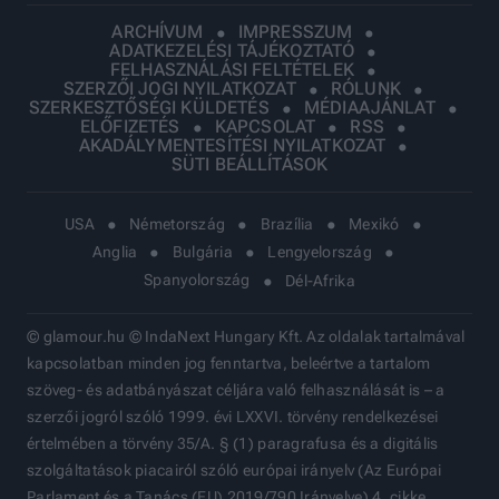
ARCHÍVUM
IMPRESSZUM
ADATKEZELÉSI TÁJÉKOZTATÓ
FELHASZNÁLÁSI FELTÉTELEK
SZERZŐI JOGI NYILATKOZAT
RÓLUNK
SZERKESZTŐSÉGI KÜLDETÉS
MÉDIAAJÁNLAT
ELŐFIZETÉS
KAPCSOLAT
RSS
AKADÁLYMENTESÍTÉSI NYILATKOZAT
SÜTI BEÁLLÍTÁSOK
USA
Németország
Brazília
Mexikó
Anglia
Bulgária
Lengyelország
Spanyolország
Dél-Afrika
© glamour.hu © IndaNext Hungary Kft. Az oldalak tartalmával
kapcsolatban minden jog fenntartva, beleértve a tartalom
szöveg- és adatbányászat céljára való felhasználását is – a
szerzői jogról szóló 1999. évi LXXVI. törvény rendelkezései
értelmében a törvény 35/A. § (1) paragrafusa és a digitális
szolgáltatások piacairól szóló európai irányelv (Az Európai
Parlament és a Tanács (EU) 2019/790 Irányelve) 4. cikke