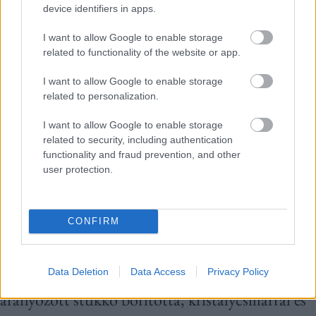
device identifiers in apps.
I want to allow Google to enable storage
related to functionality of the website or app.
Az Andrássy úti luxuspláza, Il Bacio di Stile,
századfordulós eleganciát ötvözött modern designnal
I want to allow Google to enable storage
related to personalization.
egyedülálló vásárlói élményért.
Fotó:
Courtesy of Il Bacio
I want to allow Google to enable storage
related to security, including authentication
functionality and fraud prevention, and other
Olyan világhírű brandek prezentálták káprázatos
user protection.
portékáikat, mint a Chloé, Valentino, Céline,
Givenchy, Armani vagy éppen Ralph Lauren – a
CONFIRM
teljesség igénye nélkül. Az egyes butikok a –
hajdanán – bérház lakásaiban kaptak helyet, a
Data Deletion
Data Access
Privacy Policy
padlót klasszikus halszálka parketta, a plafont
aranyozott stukkó borította, kristálycsillárral és