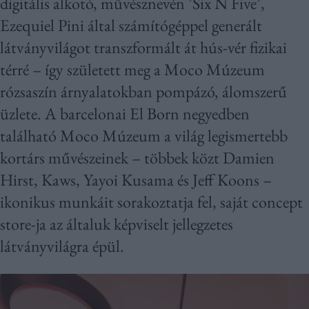
digitális alkotó, művésznevén ’Six N Five’,
Ezequiel Pini által számítógéppel generált
látványvilágot transzformált át hús-vér fizikai
térré – így született meg a Moco Múzeum
rózsaszín árnyalatokban pompázó, álomszerű
üzlete. A barcelonai El Born negyedben
található Moco Múzeum a világ legismertebb
kortárs művészeinek – többek közt Damien
Hirst, Kaws, Yayoi Kusama és Jeff Koons –
ikonikus munkáit sorakoztatja fel, saját concept
store-ja az általuk képviselt jellegzetes
látványvilágra épül.