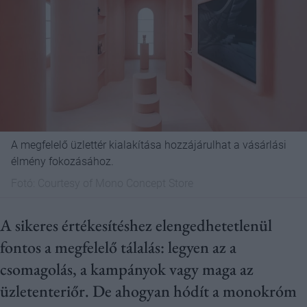
A megfelelő üzlettér kialakítása hozzájárulhat a vásárlási
élmény fokozásához.
Fotó:
Courtesy of Mono Concept Store
A sikeres értékesítéshez elengedhetetlenül
fontos a megfelelő tálalás: legyen az a
csomagolás, a kampányok vagy maga az
üzletenteriőr. De ahogyan hódít a monokróm