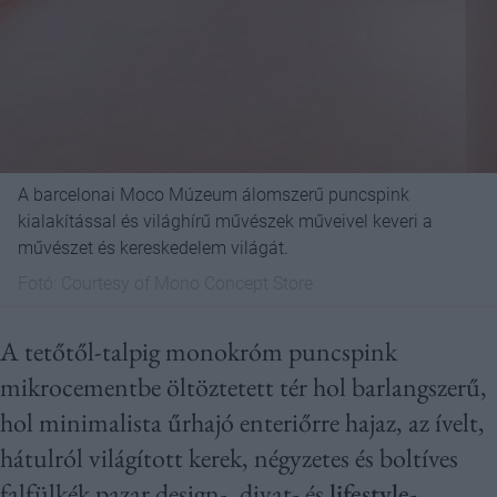
A barcelonai Moco Múzeum álomszerű puncspink
kialakítással és világhírű művészek műveivel keveri a
művészet és kereskedelem világát.
Fotó:
Courtesy of Mono Concept Store
A tetőtől-talpig monokróm puncspink
mikrocementbe öltöztetett tér hol barlangszerű,
hol minimalista űrhajó enteriőrre hajaz, az ívelt,
hátulról világított kerek, négyzetes és boltíves
falfülkék pazar design-, divat- és
lifestyle-