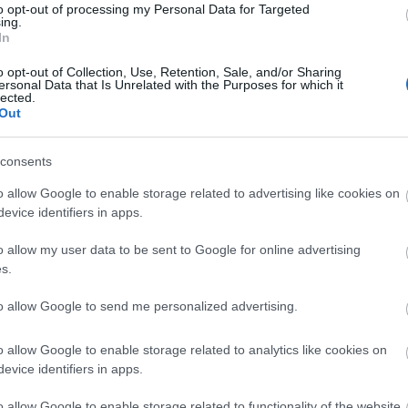
nyította, hogy ő a
sztárok, akik között
to opt-out of processing my Personal Data for Targeted
ing.
s szőnyeg
tombolt a kémia
In
lynője
o opt-out of Collection, Use, Retention, Sale, and/or Sharing
ersonal Data that Is Unrelated with the Purposes for which it
lected.
Out
consents
o allow Google to enable storage related to advertising like cookies on
DIVAT
evice identifiers in apps.
Budapestről
o allow my user data to be sent to Google for online advertising
nyilatkozott Charles
s.
Leclerc, ezt szereti
to allow Google to send me personalized advertising.
legjobban a magyar
fővárosban a Ferrari
o allow Google to enable storage related to analytics like cookies on
pilótája
evice identifiers in apps.
o allow Google to enable storage related to functionality of the website