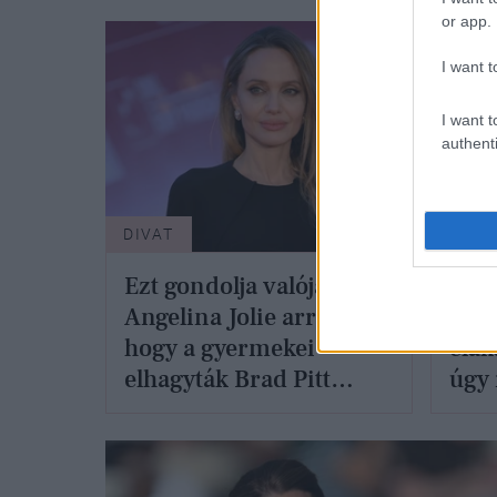
or app.
I want t
I want t
authenti
DIVAT
DIVA
Ezt gondolja valójában
Herc
Angelina Jolie arról,
extr
hogy a gyermekei
elak
elhagyták Brad Pitt
úgy 
vezetéknevét
éne