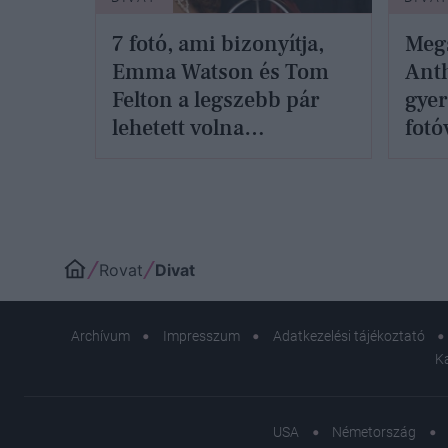
7 fotó, ami bizonyítja,
Megs
Emma Watson és Tom
Ant
Felton a legszebb pár
gye
lehetett volna
fotó
Hollywoodban
öröm
évve
Rovat
Divat
Archívum
Impresszum
Adatkezelési tájékoztató
K
USA
Németország