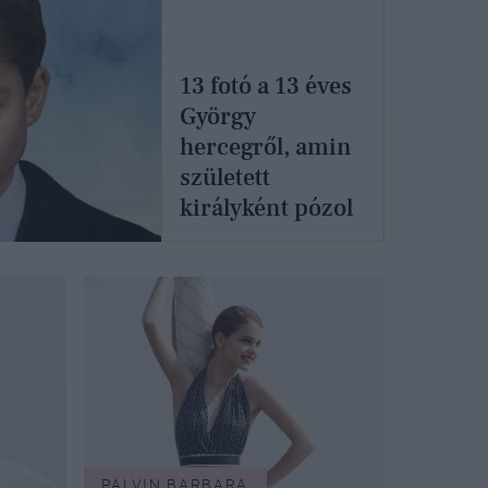
13 fotó a 13 éves
György
hercegről, amin
született
királyként pózol
PALVIN BARBARA