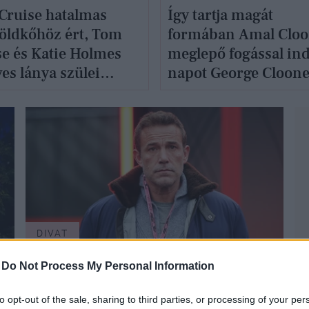
 Cruise hatalmas
Így tartja magát
öldkőhöz ért, Tom
formában Amal Cloo
se és Katie Holmes
meglepő fogással indí
es lánya szülei
napot George Cloon
dokaiba lépett
felesége
DIVAT
-
Do Not Process My Personal Information
to opt-out of the sale, sharing to third parties, or processing of your per