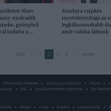
zületett Marc
Zendaya csipkés
hony nyolcadik
meztelenruhája az e
rmeke, gyönyörű
legkifinomultabb da
val tudatta a
amit valaha láttunk
hírt a zenész 30
l fiatalabb felesége
Első
Előző
Következő
Utolsó
Első
«
1
2
3
4
»
Utolsó
Felhasználási feltételek
Szerzői jogi nyilatkozat
Rólunk
S
apcsolat
RSS
Akadálymentesítési nyilatkozat
Süti beállítá
Brazília
Mexikó
Anglia
Bulgária
Lengyelország
S