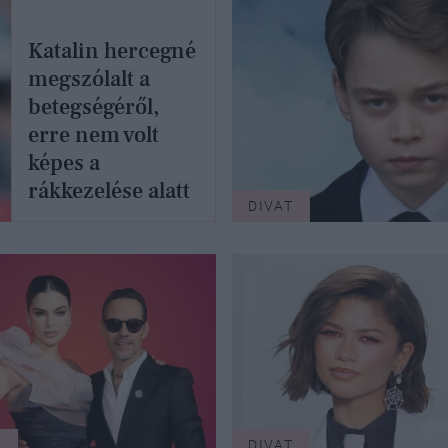
Katalin hercegné
megszólalt a
betegségéről,
erre nem volt
képes a
rákkezelése alatt
DIVAT
T
DIVAT