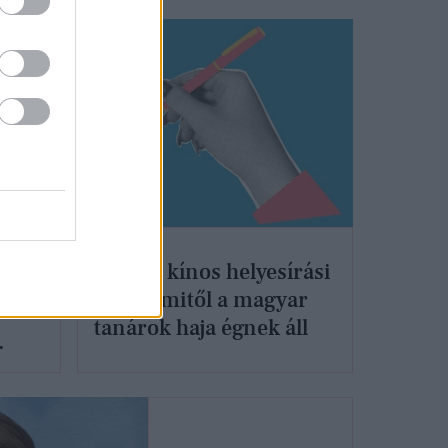
DIVAT
sze
Kvíz: 7 kínos helyesírási
l
hiba, amitől a magyar
tanárok haja égnek áll
ult