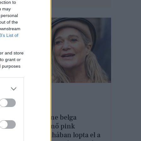
ection to
ou may
 personal
out of the
 downstream
B’s List of
er and store
to grant or
ed purposes
DIVAT
és
Delphine belga
hercegnő pink
otter
miniruhában lopta el a