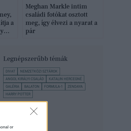
Meghan Markle intim
ney,
családi fotókat osztott
tja a
meg, így élvezi a nyarat a
ey
pár
Legnépszerűbb témák
DIVAT
NEMZETKÖZI SZTÁROK
ANGOL KIRÁLYI CSALÁD
KATALIN HERCEGNÉ
GALÉRIA
BALATON
FORMULA-1
ZENDAYA
HARRY POTTER
sonal or