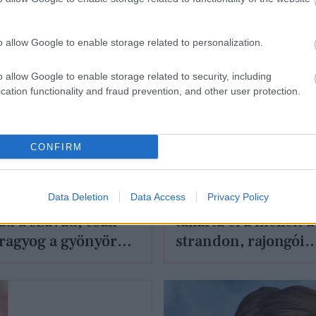
o allow Google to enable storage related to personalization.
o allow Google to enable storage related to security, including
cation functionality and fraud prevention, and other user protection.
CONFIRM
T
DIVAT
eg Erika
Heidi Klum mindös
Data Deletion
Data Access
Privacy Policy
avagáns szettjétől
egy zacskó chipssze
ad a szavad, csak
takarta el a melleit a
ragyog a gyönyörű
strandon, rajongói
kesnő
imádják a felszabad
videóját