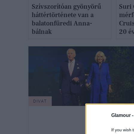
Szívszorítóan gyönyörű
Suri
háttértörténete van a
mérf
balatonfüredi Anna-
Crui
bálnak
20 év
nyom
DIVAT
Glamour 
If you wish 