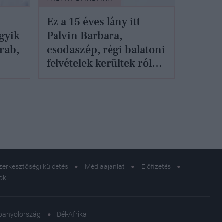
Ez a 15 éves lány itt
gyik
Palvin Barbara,
rab,
csodaszép, régi balatoni
felvételek kerültek róla
elő
zerkesztőségi küldetés
Médiaajánlat
Előfizetés
sok
panyolország
Dél-Afrika