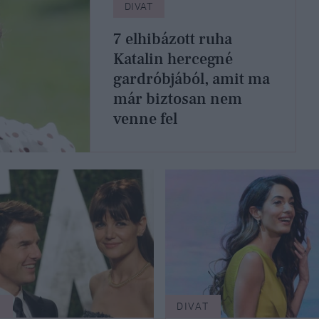
DIVAT
7 elhibázott ruha
Katalin hercegné
gardróbjából, amit ma
már biztosan nem
venne fel
T
DIVAT