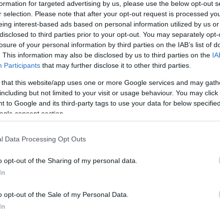
formation for targeted advertising by us, please use the below opt-out s
r selection. Please note that after your opt-out request is processed y
Ben Affleck gyászol, szörnyű
eing interest-based ads based on personal information utilized by us or
betegségben veszítette el az
disclosed to third parties prior to your opt-out. You may separately opt-
édesanyját
losure of your personal information by third parties on the IAB’s list of
. This information may also be disclosed by us to third parties on the
IA
Participants
that may further disclose it to other third parties.
 that this website/app uses one or more Google services and may gath
including but not limited to your visit or usage behaviour. You may click 
 to Google and its third-party tags to use your data for below specifi
ogle consent section.
T
DIVAT
l Data Processing Opt Outs
o opt-out of the Sharing of my personal data.
In
aya egy több mint
Nem Emma Watson 
ves vintage ruhában
Tom Felton az
o opt-out of the Sale of my Personal Data.
In
ökölt, ismét
egyetlenek: Harry P