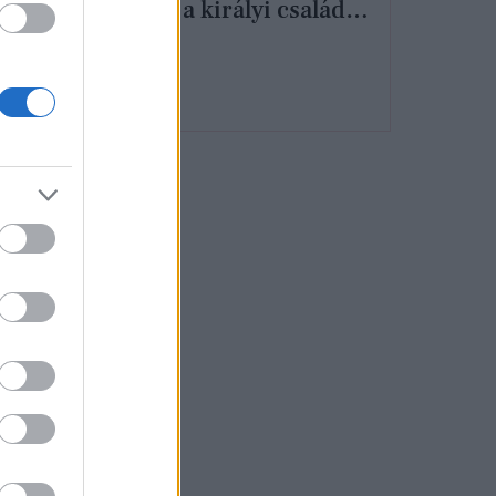
show-t a királyi család
elől, keményen
kritizálják az
öltözködése miatt