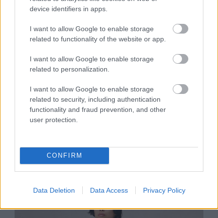
device identifiers in apps.
I want to allow Google to enable storage
related to functionality of the website or app.
I want to allow Google to enable storage
related to personalization.
I want to allow Google to enable storage
related to security, including authentication
DIVAT
functionality and fraud prevention, and other
user protection.
Nemzetközi színtérre lépett a Nubu
márka, 2026-os kollekciójuk maga a
CONFIRM
valóra vált álom
Data Deletion
Data Access
Privacy Policy