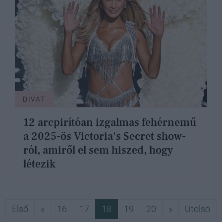
DIVAT
12 arcpirítóan izgalmas fehérnemű
a 2025-ös Victoria's Secret show-
ról, amiről el sem hiszed, hogy
létezik
Első
Előző
Következő
Ut
Első
«
16
17
18
19
20
»
Utolsó