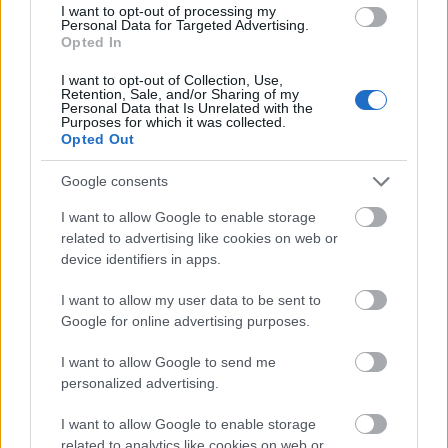
I want to opt-out of processing my
Personal Data for Targeted Advertising.
Opted In
I want to opt-out of Collection, Use,
Retention, Sale, and/or Sharing of my
Personal Data that Is Unrelated with the
Purposes for which it was collected.
Opted Out
Google consents
DIVAT
I want to allow Google to enable storage
A Budapest Design Week-en mutatta
related to advertising like cookies on web or
be új kollekcióját a magyar tervező,
device identifiers in apps.
akinek ruhái már Los Angelesben is
I want to allow my user data to be sent to
elérhetőek
Google for online advertising purposes.
I want to allow Google to send me
personalized advertising.
I want to allow Google to enable storage
related to analytics like cookies on web or