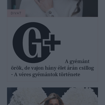
DIVAT
A gyémánt
örök, de vajon hány élet árán csillog
- A véres gyémántok története