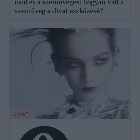
csúf és a szemüveges: hogyan vált a
szemüveg a divat eszközévé?
DIVAT