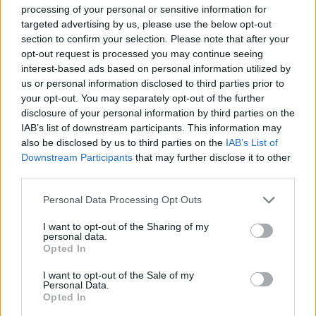
processing of your personal or sensitive information for
targeted advertising by us, please use the below opt-out
section to confirm your selection. Please note that after your
opt-out request is processed you may continue seeing
interest-based ads based on personal information utilized by
us or personal information disclosed to third parties prior to
your opt-out. You may separately opt-out of the further
disclosure of your personal information by third parties on the
IAB’s list of downstream participants. This information may
also be disclosed by us to third parties on the
IAB’s List of
Downstream Participants
that may further disclose it to other
DIVAT
third parties.
8 alkalom, amikor Amal Clooney
Please note that this website/app uses one or more Google
Personal Data Processing Opt Outs
services and may gather and store information including but
mindenkit túlragyogott a vörös
not limited to your visit or usage behaviour. You may click to
I want to opt-out of the Sharing of my
szőnyegen páratlan
personal data.
grant or deny consent to Google and its third-party tags to
Opted In
ruhaválasztásával
use your data for below specified purposes in below Google
consent section.
I want to opt-out of the Sale of my
Personal Data.
Opted In