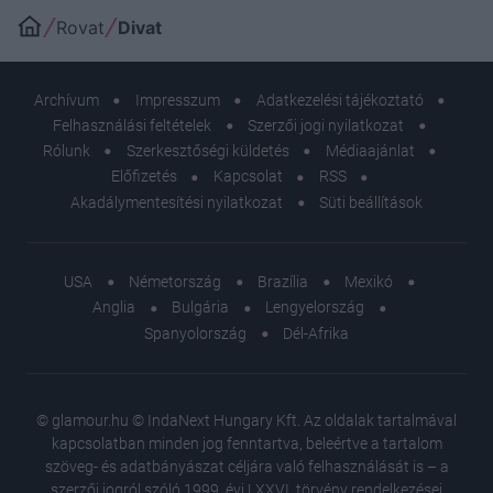
Rovat
Divat
Archívum
Impresszum
Adatkezelési tájékoztató
Felhasználási feltételek
Szerzői jogi nyilatkozat
Rólunk
Szerkesztőségi küldetés
Médiaajánlat
Előfizetés
Kapcsolat
RSS
Akadálymentesítési nyilatkozat
Süti beállítások
USA
Németország
Brazília
Mexikó
Anglia
Bulgária
Lengyelország
Spanyolország
Dél-Afrika
© glamour.hu © IndaNext Hungary Kft. Az oldalak tartalmával
kapcsolatban minden jog fenntartva, beleértve a tartalom
szöveg- és adatbányászat céljára való felhasználását is – a
szerzői jogról szóló 1999. évi LXXVI. törvény rendelkezései