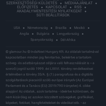
SZERKESZTŐSÉGI KÜLDETÉS
MÉDIAAJÁNLAT
ELŐFIZETÉS
KAPCSOLAT
RSS
AKADÁLYMENTESÍTÉSI NYILATKOZAT
SÜTI BEÁLLÍTÁSOK
USA
Németország
Brazília
Mexikó
Anglia
Bulgária
Lengyelország
Spanyolország
Dél-Afrika
© glamour.hu © IndaNext Hungary Kft. Az oldalak tartalmával
kapcsolatban minden jog fenntartva, beleértve a tartalom
szöveg- és adatbányászat céljára való felhasználását is – a
szerzői jogról szóló 1999. évi LXXVI. törvény rendelkezései
értelmében a törvény 35/A. § (1) paragrafusa és a digitális
szolgáltatások piacairól szóló európai irányelv (Az Európai
Parlament és a Tanács (EU) 2019/790 Irányelve) 4. cikke
alapján! Az oldalak, azok tartalma - ideértve különösen, de
nem kizárólag az azokon közzétett szövegeket, grafikákat,
képeket, fotókat, hangfelvételeket és videókat stb. - az