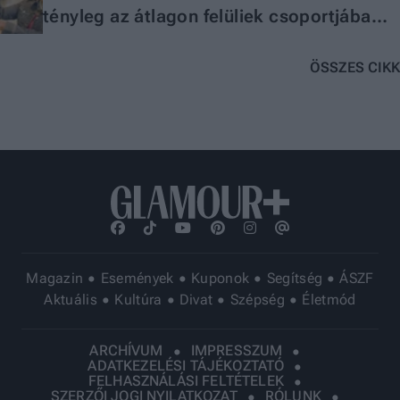
tényleg az átlagon felüliek csoportjába
tartozol
ÖSSZES CIKK
Magazin
Események
Kuponok
Segítség
ÁSZF
Aktuális
Kultúra
Divat
Szépség
Életmód
ARCHÍVUM
IMPRESSZUM
ADATKEZELÉSI TÁJÉKOZTATÓ
FELHASZNÁLÁSI FELTÉTELEK
SZERZŐI JOGI NYILATKOZAT
RÓLUNK