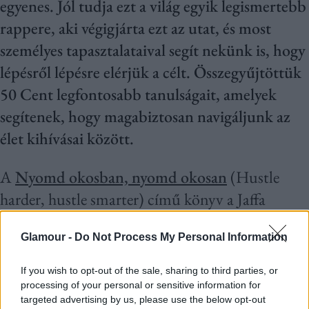
egyenes. Jól tudja ezt a világ egyik legismertebb
rappere, aki végigjárta ezt az utat, és most
személyes tapasztalataival segít nekünk is, hogy
lépésről lépésre elérjük a célt. Összegyűjtöttük
50 Cent legfontosabb tanulságait, amelyek
segítenek, hogy magabiztosan navigáljunk az
élet kihívásai között.
A
Nyomd okosban, nyomd okosan
(Hustle
harder, hustle smarter) című könyv a Jaffa
Kiadónak hála idén júniusban kikerül a magyar
Glamour -
Do Not Process My Personal Information
könyvesboltok polcára is. Sikere már most
borítékolható, hiszen egyik legfontosabb
If you wish to opt-out of the sale, sharing to third parties, or
üzenete, hogy mindig bízzunk magunkban és a
processing of your personal or sensitive information for
targeted advertising by us, please use the below opt-out