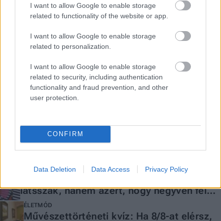
I want to allow Google to enable storage
related to functionality of the website or app.
I want to allow Google to enable storage
related to personalization.
További cikkeink
I want to allow Google to enable storage
related to security, including authentication
functionality and fraud prevention, and other
ÉLETMÓD
Így élheti túl egy barátság a
user protection.
gyereknevelés első nehéz hónapjait
ÉLETMÓD
CONFIRM
Ezt a kérdést tedd fel magadnak, ha úgy
érzed, nem te irányítod az életed
ÉLETMÓD
Data Deletion
Data Access
Privacy Policy
Nem azért botoxoltattam, hogy húsznak
látsszak, hanem azért, hogy negyven felett
is jól érezzem magam
ÉLETMÓD
Művészettörténeti kvíz: Ha 8/8-at elérsz,