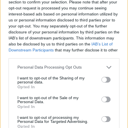
képességeinkben. Curtis Jackson, ismertebb
section to confirm your selection. Please note that after your
nevén 50 Cent, így ír erről:
opt-out request is processed you may continue seeing
interest-based ads based on personal information utilized by
us or personal information disclosed to third parties prior to
„
Tartós sikerem egyik sarokköve, hogy nem kötök
your opt-out. You may separately opt-out of the further
disclosure of your personal information by third parties on the
kapkodva üzletet. Noha a nevem a fizessetek
IAB’s list of downstream participants. This information may
szinonimájává vált, soha nem hajszolom a pénzt.
also be disclosed by us to third parties on the
IAB’s List of
Downstream Participants
that may further disclose it to other
Minden új vállalkozást a benne rejlő hosszú távú
third parties.
lehetőségek alapján ítélek meg, nem pedig az
Please note that this website/app uses one or more Google
Personal Data Processing Opt Outs
alapján, mekkora összeg üti majd a markomat.
”
services and may gather and store information including but
not limited to your visit or usage behaviour. You may click to
I want to opt-out of the Sharing of my
Ez a hozzáállás különösen fontos számunkra,
personal data.
grant or deny consent to Google and its third-party tags to
Opted In
mivel túl gyakran érezzük, hogy gyorsan kell
use your data for below specified purposes in below Google
consent section.
döntenünk és cselekednünk, hogy ne maradjunk
I want to opt-out of the Sale of my
Personal Data.
le. De 50 Cent emlékeztet: ne feledd, hogy
Opted In
I want to opt-out of processing my
Personal Data for Targeted Advertising.
Opted In